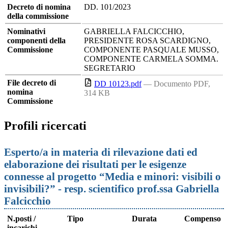
Decreto di nomina
DD. 101/2023
della commissione
Nominativi
GABRIELLA FALCICCHIO,
componenti della
PRESIDENTE ROSA SCARDIGNO,
Commissione
COMPONENTE PASQUALE MUSSO,
COMPONENTE CARMELA SOMMA.
SEGRETARIO
File decreto di
DD 10123.pdf
— Documento PDF,
nomina
314 KB
Commissione
Profili ricercati
Esperto/a in materia di rilevazione dati ed
elaborazione dei risultati per le esigenze
connesse al progetto “Media e minori: visibili o
invisibili?” - resp. scientifico prof.ssa Gabriella
Falcicchio
N.posti /
Tipo
Durata
Compenso
incarichi