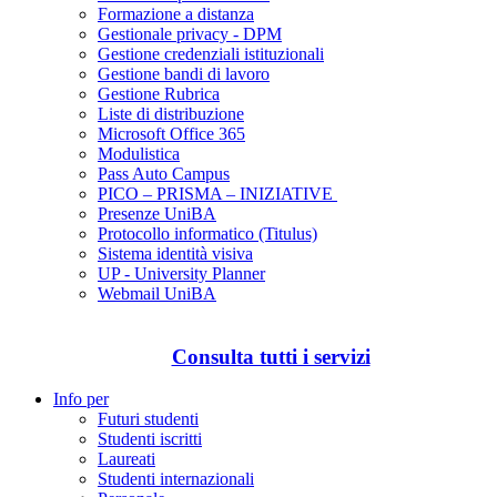
Formazione a distanza
Gestionale privacy - DPM
Gestione credenziali istituzionali
Gestione bandi di lavoro
Gestione Rubrica
Liste di distribuzione
Microsoft Office 365
Modulistica
Pass Auto Campus
PICO – PRISMA – INIZIATIVE
Presenze UniBA
Protocollo informatico (Titulus)
Sistema identità visiva
UP - University Planner
Webmail UniBA
Consulta tutti i servizi
Info per
Futuri studenti
Studenti iscritti
Laureati
Studenti internazionali