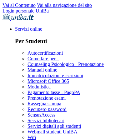
Vai al Contenuto
Vai alla navigazione del sito
Login personale UniBa
Servizi online
Per Studenti
Autocertificazioni
Come fare per...
Counseling Psicologico - Prenotazione
Manuali online
Immatricolazioni e iscrizioni
Microsoft Office 365
Modulistica
Pagamento tasse - PagoPA
Prenotazione esami
Rassegna stampa
Recupero password
SensusAccess
Servizi bibliotecari
Servizi digitali agli studenti
Webmail studenti UniBA
Wifi