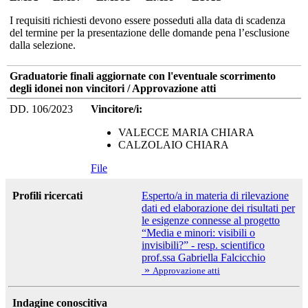
I requisiti richiesti devono essere posseduti alla data di scadenza
del termine per la presentazione delle domande pena l’esclusione
dalla selezione.
Graduatorie finali aggiornate con l'eventuale scorrimento
degli idonei non vincitori / Approvazione atti
DD. 106/2023
Vincitore/i:
VALECCE MARIA CHIARA
CALZOLAIO CHIARA
File
Profili ricercati
Esperto/a in materia di rilevazione
dati ed elaborazione dei risultati per
le esigenze connesse al progetto
“Media e minori: visibili o
invisibili?” - resp. scientifico
prof.ssa Gabriella Falcicchio
»
Approvazione atti
Indagine conoscitiva