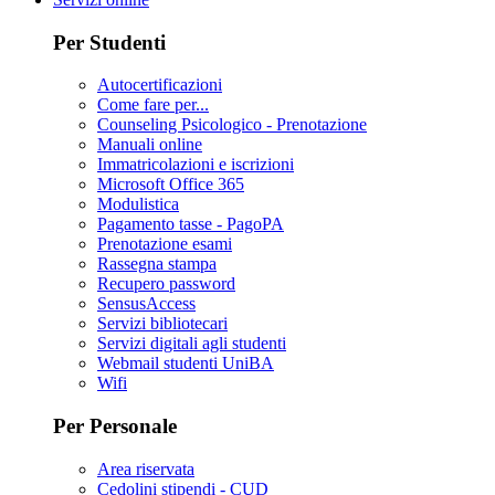
Per Studenti
Autocertificazioni
Come fare per...
Counseling Psicologico - Prenotazione
Manuali online
Immatricolazioni e iscrizioni
Microsoft Office 365
Modulistica
Pagamento tasse - PagoPA
Prenotazione esami
Rassegna stampa
Recupero password
SensusAccess
Servizi bibliotecari
Servizi digitali agli studenti
Webmail studenti UniBA
Wifi
Per Personale
Area riservata
Cedolini stipendi - CUD