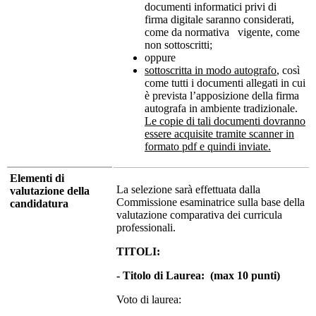
documenti informatici privi di
firma digitale saranno considerati,
come da normativa vigente, come
non sottoscritti;
oppure
sottoscritta in modo autografo
, così
come tutti i documenti allegati in cui
è prevista l’apposizione della firma
autografa in ambiente tradizionale.
Le copie di tali documenti dovranno
essere acquisite tramite scanner in
formato pdf e quindi inviate.
Elementi di
La selezione sarà effettuata dalla
valutazione della
Commissione esaminatrice sulla base della
candidatura
valutazione comparativa dei curricula
professionali.
TITOLI:
- Titolo di Laurea: (max 10 punti)
Voto di laurea: