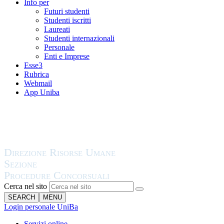
Info per
Futuri studenti
Studenti iscritti
Laureati
Studenti internazionali
Personale
Enti e Imprese
Esse3
Rubrica
Webmail
App Uniba
Cerca nel sito
SEARCH
MENU
Login personale UniBa
Servizi online