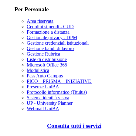
Per Personale
Area riservata
Cedolini stipendi - CUD
Formazione a distanza
Gestionale privacy - DPM
Gestione credenziali istituzionali
Gestione bandi di lavoro
Gestione Rubrica
Liste di distribuzione
Microsoft Office 365
Modulistica
Pass Auto Campus
PICO – PRISMA – INIZIATIVE
Presenze UniBA
Protocollo informatico (Titulus)
Sistema identità visiva
UP - University Planner
Webmail UniBA
Consulta tutti i servizi