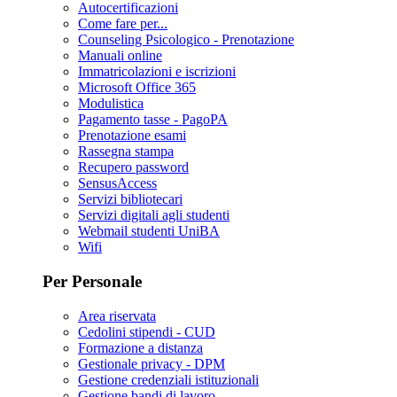
Autocertificazioni
Come fare per...
Counseling Psicologico - Prenotazione
Manuali online
Immatricolazioni e iscrizioni
Microsoft Office 365
Modulistica
Pagamento tasse - PagoPA
Prenotazione esami
Rassegna stampa
Recupero password
SensusAccess
Servizi bibliotecari
Servizi digitali agli studenti
Webmail studenti UniBA
Wifi
Per Personale
Area riservata
Cedolini stipendi - CUD
Formazione a distanza
Gestionale privacy - DPM
Gestione credenziali istituzionali
Gestione bandi di lavoro