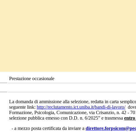
Prestazione occasionale
La domanda di ammissione alla selezione, redatta in carta semplice 
seguente link:
http://reclutamento.ict.uniba.it/bandi-di-lavoro/
dovrà
Formazione, Psicologia, Comunicazione, via Crisanzio, n. 42 - 7
selezione pubblica emesso con D.D. n. 6/2025” e trasmessa
entro 
- a mezzo posta certificata da inviare a
direttore.forpsicom@pec