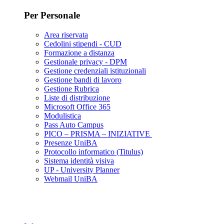
Per Personale
Area riservata
Cedolini stipendi - CUD
Formazione a distanza
Gestionale privacy - DPM
Gestione credenziali istituzionali
Gestione bandi di lavoro
Gestione Rubrica
Liste di distribuzione
Microsoft Office 365
Modulistica
Pass Auto Campus
PICO – PRISMA – INIZIATIVE
Presenze UniBA
Protocollo informatico (Titulus)
Sistema identità visiva
UP - University Planner
Webmail UniBA