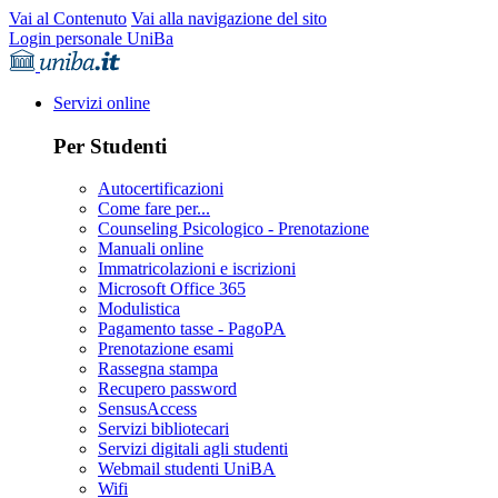
Vai al Contenuto
Vai alla navigazione del sito
Login personale UniBa
Servizi online
Per Studenti
Autocertificazioni
Come fare per...
Counseling Psicologico - Prenotazione
Manuali online
Immatricolazioni e iscrizioni
Microsoft Office 365
Modulistica
Pagamento tasse - PagoPA
Prenotazione esami
Rassegna stampa
Recupero password
SensusAccess
Servizi bibliotecari
Servizi digitali agli studenti
Webmail studenti UniBA
Wifi