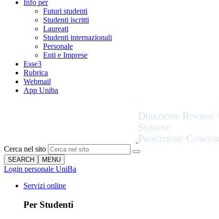
Info per
Futuri studenti
Studenti iscritti
Laureati
Studenti internazionali
Personale
Enti e Imprese
Esse3
Rubrica
Webmail
App Uniba
Cerca nel sito
SEARCH
MENU
Login personale UniBa
Servizi online
Per Studenti