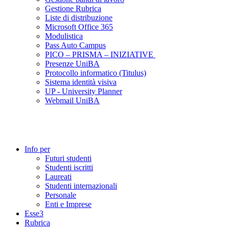
Gestione Rubrica
Liste di distribuzione
Microsoft Office 365
Modulistica
Pass Auto Campus
PICO – PRISMA – INIZIATIVE
Presenze UniBA
Protocollo informatico (Titulus)
Sistema identità visiva
UP - University Planner
Webmail UniBA
Info per
Futuri studenti
Studenti iscritti
Laureati
Studenti internazionali
Personale
Enti e Imprese
Esse3
Rubrica