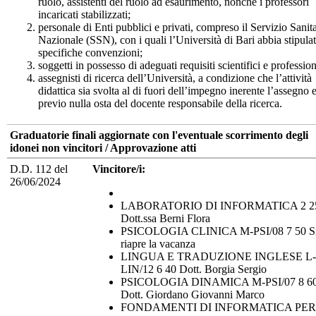
ruolo, assistenti del ruolo ad esaurimento, nonché i professori
incaricati stabilizzati;
personale di Enti pubblici e privati, compreso il Servizio Sanit
Nazionale (SSN), con i quali l’Università di Bari abbia stipula
specifiche convenzioni;
soggetti in possesso di adeguati requisiti scientifici e profession
assegnisti di ricerca dell’Università, a condizione che l’attività
didattica sia svolta al di fuori dell’impegno inerente l’assegno 
previo nulla osta del docente responsabile della ricerca.
Graduatorie finali aggiornate con l'eventuale scorrimento degli
idonei non vincitori / Approvazione atti
D.D. 112 del
Vincitore/i:
26/06/2024
LABORATORIO DI INFORMATICA 2 2
Dott.ssa Berni Flora
PSICOLOGIA CLINICA M-PSI/08 7 50 S
riapre la vacanza
LINGUA E TRADUZIONE INGLESE L-
LIN/12 6 40 Dott. Borgia Sergio
PSICOLOGIA DINAMICA M-PSI/07 8 6
Dott. Giordano Giovanni Marco
FONDAMENTI DI INFORMATICA PER