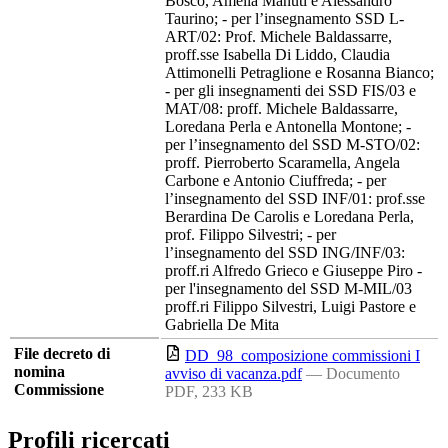
Bosco, Amelia Manuti e Alessandro
Taurino; - per l’insegnamento SSD L-
ART/02: Prof. Michele Baldassarre,
proff.sse Isabella Di Liddo, Claudia
Attimonelli Petraglione e Rosanna Bianco;
- per gli insegnamenti dei SSD FIS/03 e
MAT/08: proff. Michele Baldassarre,
Loredana Perla e Antonella Montone; -
per l’insegnamento del SSD M-STO/02:
proff. Pierroberto Scaramella, Angela
Carbone e Antonio Ciuffreda; - per
l’insegnamento del SSD INF/01: prof.sse
Berardina De Carolis e Loredana Perla,
prof. Filippo Silvestri; - per
l’insegnamento del SSD ING/INF/03:
proff.ri Alfredo Grieco e Giuseppe Piro -
per l'insegnamento del SSD M-MIL/03
proff.ri Filippo Silvestri, Luigi Pastore e
Gabriella De Mita
File decreto di
DD_98_composizione commissioni I
nomina
avviso di vacanza.pdf
— Documento
Commissione
PDF, 233 KB
Profili ricercati