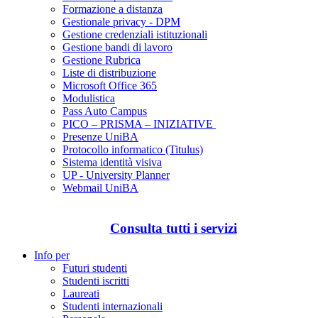
Formazione a distanza
Gestionale privacy - DPM
Gestione credenziali istituzionali
Gestione bandi di lavoro
Gestione Rubrica
Liste di distribuzione
Microsoft Office 365
Modulistica
Pass Auto Campus
PICO – PRISMA – INIZIATIVE
Presenze UniBA
Protocollo informatico (Titulus)
Sistema identità visiva
UP - University Planner
Webmail UniBA
Consulta tutti i servizi
Info per
Futuri studenti
Studenti iscritti
Laureati
Studenti internazionali