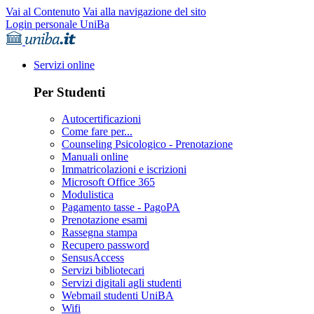
Vai al Contenuto
Vai alla navigazione del sito
Login personale UniBa
Servizi online
Per Studenti
Autocertificazioni
Come fare per...
Counseling Psicologico - Prenotazione
Manuali online
Immatricolazioni e iscrizioni
Microsoft Office 365
Modulistica
Pagamento tasse - PagoPA
Prenotazione esami
Rassegna stampa
Recupero password
SensusAccess
Servizi bibliotecari
Servizi digitali agli studenti
Webmail studenti UniBA
Wifi