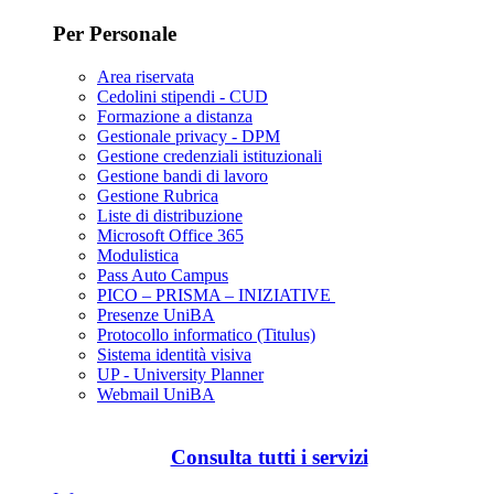
Per Personale
Area riservata
Cedolini stipendi - CUD
Formazione a distanza
Gestionale privacy - DPM
Gestione credenziali istituzionali
Gestione bandi di lavoro
Gestione Rubrica
Liste di distribuzione
Microsoft Office 365
Modulistica
Pass Auto Campus
PICO – PRISMA – INIZIATIVE
Presenze UniBA
Protocollo informatico (Titulus)
Sistema identità visiva
UP - University Planner
Webmail UniBA
Consulta tutti i servizi