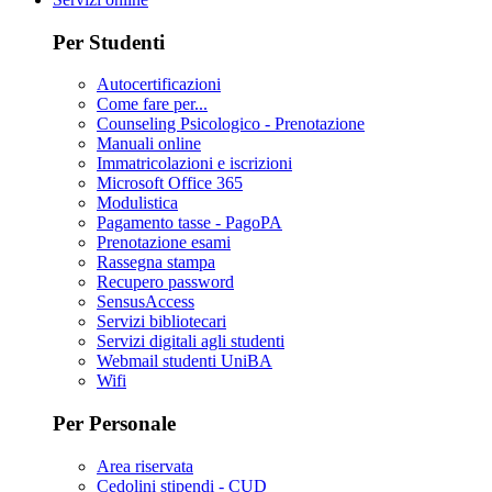
Per Studenti
Autocertificazioni
Come fare per...
Counseling Psicologico - Prenotazione
Manuali online
Immatricolazioni e iscrizioni
Microsoft Office 365
Modulistica
Pagamento tasse - PagoPA
Prenotazione esami
Rassegna stampa
Recupero password
SensusAccess
Servizi bibliotecari
Servizi digitali agli studenti
Webmail studenti UniBA
Wifi
Per Personale
Area riservata
Cedolini stipendi - CUD