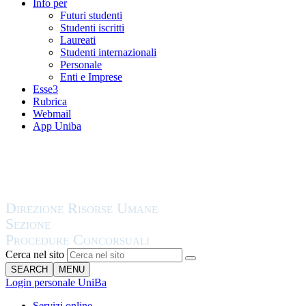
Info per
Futuri studenti
Studenti iscritti
Laureati
Studenti internazionali
Personale
Enti e Imprese
Esse3
Rubrica
Webmail
App Uniba
Cerca nel sito
SEARCH
MENU
Login personale UniBa
Servizi online