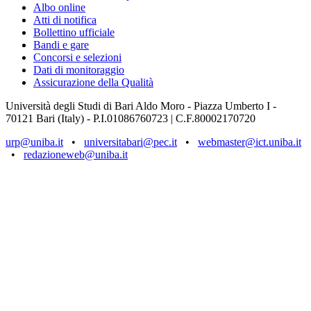
Albo online
Atti di notifica
Bollettino ufficiale
Bandi e gare
Concorsi e selezioni
Dati di monitoraggio
Assicurazione della Qualità
Università degli Studi di Bari Aldo Moro - Piazza Umberto I -
70121 Bari (Italy) - P.I.01086760723 | C.F.80002170720
urp@uniba.it
•
universitabari@pec.it
•
webmaster@ict.uniba.it
•
redazioneweb@uniba.it