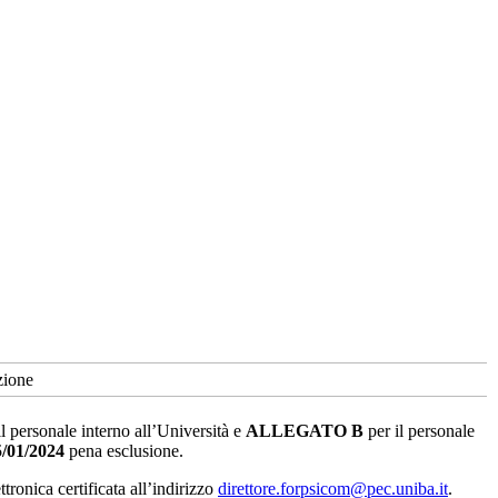
zione
l personale interno all’Università e
ALLEGATO
B
per il personale
5/01/2024
pena esclusione.
ttronica certificata all’indirizzo
direttore.forpsicom@pec.uniba.it
.