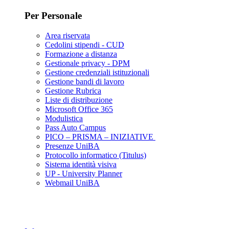
Per Personale
Area riservata
Cedolini stipendi - CUD
Formazione a distanza
Gestionale privacy - DPM
Gestione credenziali istituzionali
Gestione bandi di lavoro
Gestione Rubrica
Liste di distribuzione
Microsoft Office 365
Modulistica
Pass Auto Campus
PICO – PRISMA – INIZIATIVE
Presenze UniBA
Protocollo informatico (Titulus)
Sistema identità visiva
UP - University Planner
Webmail UniBA