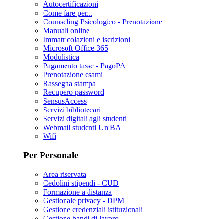
Autocertificazioni
Come fare per...
Counseling Psicologico - Prenotazione
Manuali online
Immatricolazioni e iscrizioni
Microsoft Office 365
Modulistica
Pagamento tasse - PagoPA
Prenotazione esami
Rassegna stampa
Recupero password
SensusAccess
Servizi bibliotecari
Servizi digitali agli studenti
Webmail studenti UniBA
Wifi
Per Personale
Area riservata
Cedolini stipendi - CUD
Formazione a distanza
Gestionale privacy - DPM
Gestione credenziali istituzionali
Gestione bandi di lavoro