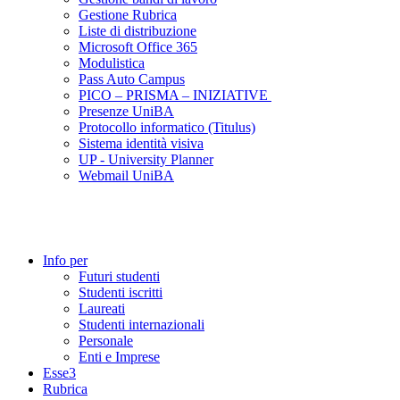
Gestione Rubrica
Liste di distribuzione
Microsoft Office 365
Modulistica
Pass Auto Campus
PICO – PRISMA – INIZIATIVE
Presenze UniBA
Protocollo informatico (Titulus)
Sistema identità visiva
UP - University Planner
Webmail UniBA
Info per
Futuri studenti
Studenti iscritti
Laureati
Studenti internazionali
Personale
Enti e Imprese
Esse3
Rubrica