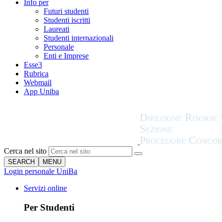
Info per
Futuri studenti
Studenti iscritti
Laureati
Studenti internazionali
Personale
Enti e Imprese
Esse3
Rubrica
Webmail
App Uniba
Cerca nel sito
SEARCH
MENU
Login personale UniBa
Servizi online
Per Studenti