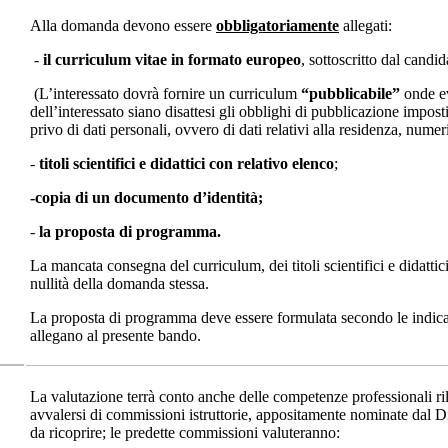
Alla domanda devono essere
obbligatoriamente
allegati:
-
il curriculum vitae
in formato europeo
, sottoscritto dal candi
(L’interessato dovrà fornire un curriculum
“pubblicabile”
onde evi
dell’interessato siano disattesi gli obblighi di pubblicazione impos
privo di dati personali, ovvero di dati relativi alla residenza, numer
-
titoli scientifici e didattici con relativo elenco
;
-copia di un documento d’identità;
-
la proposta di programma.
La mancata consegna del curriculum, dei titoli scientifici e didatt
nullità della domanda stessa.
La proposta di programma deve essere formulata secondo le indic
allegano al presente bando.
La valutazione terrà conto anche delle competenze professionali rilev
avvalersi di commissioni istruttorie, appositamente nominate dal Dire
da ricoprire; le predette commissioni valuteranno: