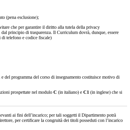
dato (pena esclusione);
tare che per garantire il diritto alla tutela della privacy
ti dal principio di trasparenza. Il Curriculum dovrà, dunque, essere
i di telefono e codice fiscale)
ici e del programma del corso di insegnamento costituisce motivo di
azioni prospettate nel modulo
C
(in italiano) e
C1
(in inglese) che si
anti ai fini dell’incarico; per tali soggetti il Dipartimento potrà
ttore, per certificare la congruità dei titoli posseduti con l’incarico