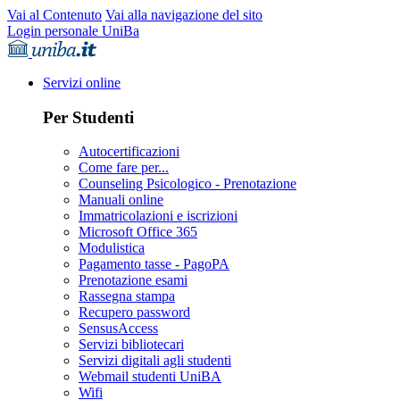
Vai al Contenuto
Vai alla navigazione del sito
Login personale UniBa
Servizi online
Per Studenti
Autocertificazioni
Come fare per...
Counseling Psicologico - Prenotazione
Manuali online
Immatricolazioni e iscrizioni
Microsoft Office 365
Modulistica
Pagamento tasse - PagoPA
Prenotazione esami
Rassegna stampa
Recupero password
SensusAccess
Servizi bibliotecari
Servizi digitali agli studenti
Webmail studenti UniBA
Wifi