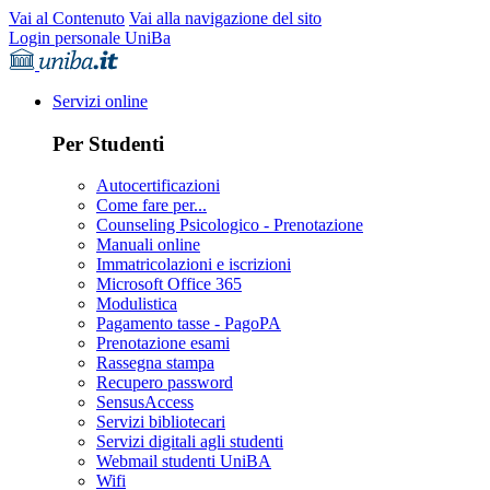
Vai al Contenuto
Vai alla navigazione del sito
Login personale UniBa
Servizi online
Per Studenti
Autocertificazioni
Come fare per...
Counseling Psicologico - Prenotazione
Manuali online
Immatricolazioni e iscrizioni
Microsoft Office 365
Modulistica
Pagamento tasse - PagoPA
Prenotazione esami
Rassegna stampa
Recupero password
SensusAccess
Servizi bibliotecari
Servizi digitali agli studenti
Webmail studenti UniBA
Wifi