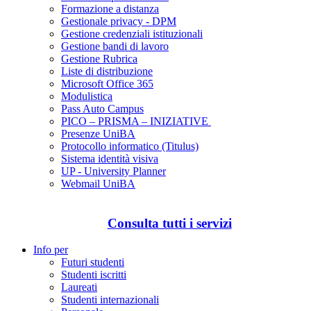
Formazione a distanza
Gestionale privacy - DPM
Gestione credenziali istituzionali
Gestione bandi di lavoro
Gestione Rubrica
Liste di distribuzione
Microsoft Office 365
Modulistica
Pass Auto Campus
PICO – PRISMA – INIZIATIVE
Presenze UniBA
Protocollo informatico (Titulus)
Sistema identità visiva
UP - University Planner
Webmail UniBA
Consulta tutti i servizi
Info per
Futuri studenti
Studenti iscritti
Laureati
Studenti internazionali