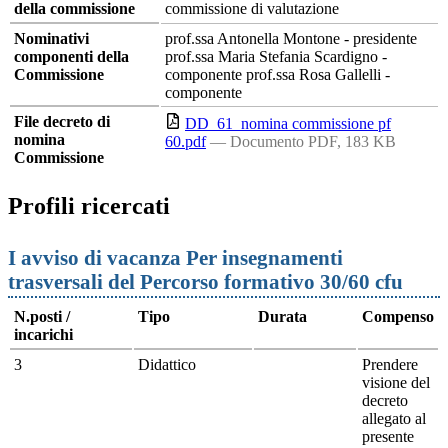
della commissione
commissione di valutazione
Nominativi
prof.ssa Antonella Montone - presidente
componenti della
prof.ssa Maria Stefania Scardigno -
Commissione
componente prof.ssa Rosa Gallelli -
componente
File decreto di
DD_61_nomina commissione pf
nomina
60.pdf
— Documento PDF, 183 KB
Commissione
Profili ricercati
I avviso di vacanza Per insegnamenti
trasversali del Percorso formativo 30/60 cfu
N.posti /
Tipo
Durata
Compenso
incarichi
3
Didattico
Prendere
visione del
decreto
allegato al
presente