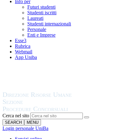
Info per
Futuri studenti
Studenti iscritti
Laureati
Studenti internazionali
Personale
Enti e Imprese
Esse3
Rubrica
Webmail
App Uniba
Cerca nel sito
SEARCH
MENU
Login personale UniBa
Servizi online