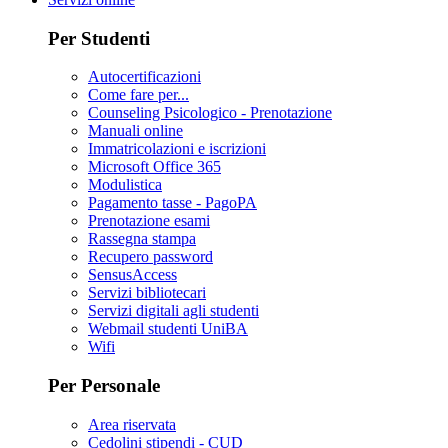
Per Studenti
Autocertificazioni
Come fare per...
Counseling Psicologico - Prenotazione
Manuali online
Immatricolazioni e iscrizioni
Microsoft Office 365
Modulistica
Pagamento tasse - PagoPA
Prenotazione esami
Rassegna stampa
Recupero password
SensusAccess
Servizi bibliotecari
Servizi digitali agli studenti
Webmail studenti UniBA
Wifi
Per Personale
Area riservata
Cedolini stipendi - CUD