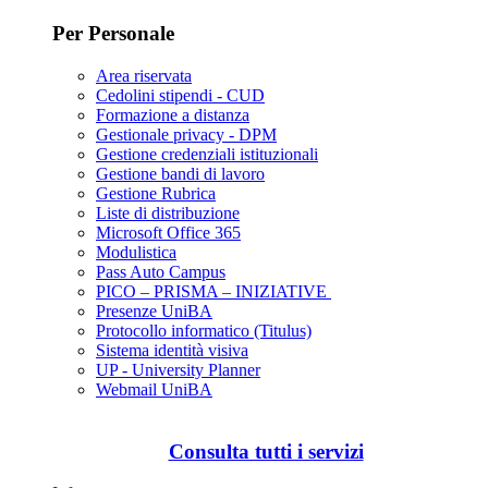
Per Personale
Area riservata
Cedolini stipendi - CUD
Formazione a distanza
Gestionale privacy - DPM
Gestione credenziali istituzionali
Gestione bandi di lavoro
Gestione Rubrica
Liste di distribuzione
Microsoft Office 365
Modulistica
Pass Auto Campus
PICO – PRISMA – INIZIATIVE
Presenze UniBA
Protocollo informatico (Titulus)
Sistema identità visiva
UP - University Planner
Webmail UniBA
Consulta tutti i servizi