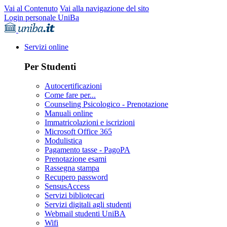
Vai al Contenuto
Vai alla navigazione del sito
Login personale UniBa
Servizi online
Per Studenti
Autocertificazioni
Come fare per...
Counseling Psicologico - Prenotazione
Manuali online
Immatricolazioni e iscrizioni
Microsoft Office 365
Modulistica
Pagamento tasse - PagoPA
Prenotazione esami
Rassegna stampa
Recupero password
SensusAccess
Servizi bibliotecari
Servizi digitali agli studenti
Webmail studenti UniBA
Wifi