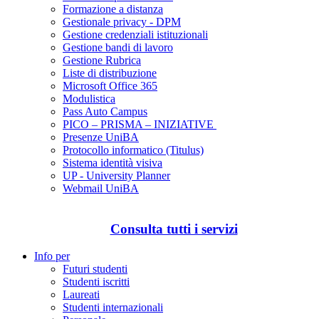
Formazione a distanza
Gestionale privacy - DPM
Gestione credenziali istituzionali
Gestione bandi di lavoro
Gestione Rubrica
Liste di distribuzione
Microsoft Office 365
Modulistica
Pass Auto Campus
PICO – PRISMA – INIZIATIVE
Presenze UniBA
Protocollo informatico (Titulus)
Sistema identità visiva
UP - University Planner
Webmail UniBA
Consulta tutti i servizi
Info per
Futuri studenti
Studenti iscritti
Laureati
Studenti internazionali