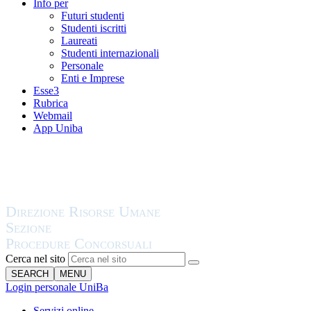
Info per
Futuri studenti
Studenti iscritti
Laureati
Studenti internazionali
Personale
Enti e Imprese
Esse3
Rubrica
Webmail
App Uniba
Cerca nel sito
SEARCH
MENU
Login personale UniBa
Servizi online