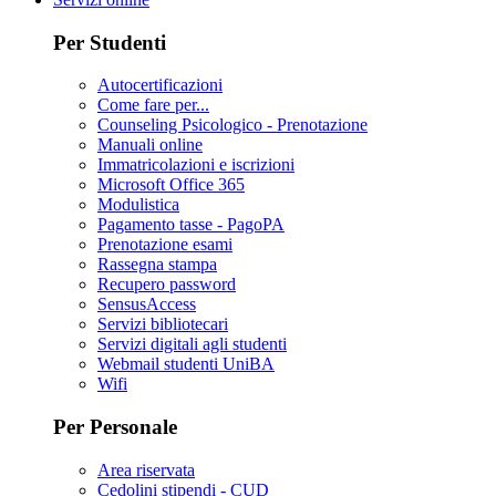
Per Studenti
Autocertificazioni
Come fare per...
Counseling Psicologico - Prenotazione
Manuali online
Immatricolazioni e iscrizioni
Microsoft Office 365
Modulistica
Pagamento tasse - PagoPA
Prenotazione esami
Rassegna stampa
Recupero password
SensusAccess
Servizi bibliotecari
Servizi digitali agli studenti
Webmail studenti UniBA
Wifi
Per Personale
Area riservata
Cedolini stipendi - CUD