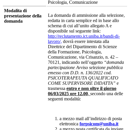
Psicologia, Comunicazione
Modalita di
La domanda di ammissione alla selezione,
presentazione della
redatta in carta semplice ed in base allo
domanda
schema di cui all’unito allegato A e
disponibile sul seguente link:
http://reclutamento.ict.uniba.it/bandi-di-
lavoro/,
dovrà essere intestata alla
Direttrice del Dipartimento di Scienze
della Formazione, Psicologia,
Comunicazione, via Crisanzio, n. 42 –
70121, indicando nell’oggetto
“domanda
partecipazione Avviso selezione pubblica
emesso con D.D. n. 136/2022 cod.
PSICOTERAPEUTA QUALIFICATO
COME SUPERVISORE DIDATTA
”
e
trasmessa
entro e non oltre il giorno
06/03/2025 ore 12.00
,
secondo una delle
seguenti modalità:
a mezzo mail all’indirizzo di posta
elettronica
forpsicom@uniba.it
a mezzo posta certificata da inviare