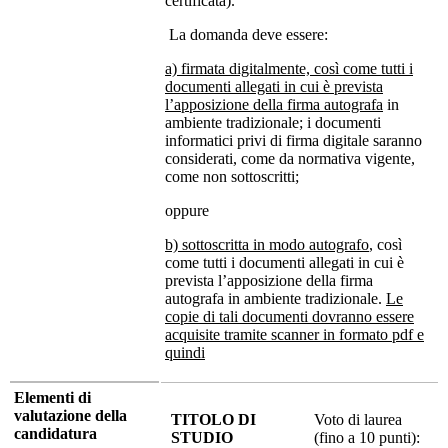
certificata).
La domanda deve essere:
a) firmata digitalmente, così come tutti i
documenti allegati in cui è prevista
l’apposizione della firma autografa
in
ambiente tradizionale; i documenti
informatici privi di firma digitale saranno
considerati, come da normativa vigente,
come non sottoscritti;
oppure
b) sottoscritta in modo autografo
, così
come tutti i documenti allegati in cui è
prevista l’apposizione della firma
autografa in ambiente tradizionale.
Le
copie di tali documenti dovranno essere
acquisite tramite scanner in formato pdf e
quindi
Elementi di
valutazione della
TITOLO DI
Voto di laurea
candidatura
STUDIO
(fino a 10 punti):