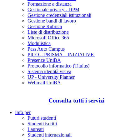
Formazione a distanza
Gestionale privacy - DPM
Gestione credenziali istituzionali
Gestione bandi di lavoro
Gestione Rubrica
Liste di distribuzione
Microsoft Office 365
Modulistica
Pass Auto Campus
PICO – PRISMA – INIZIATIVE
Presenze UniBA
Protocollo informatico (Titulus)
Sistema identità visiva
UP - University Planner
Webmail UniBA
Consulta tutti i servizi
Info per
Futuri studenti
Studenti iscritti
Laureati
Studenti internazionali