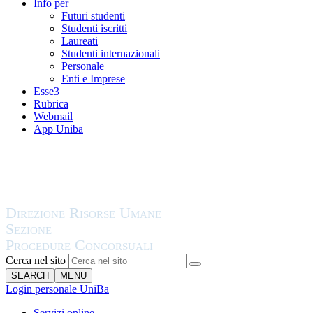
Info per
Futuri studenti
Studenti iscritti
Laureati
Studenti internazionali
Personale
Enti e Imprese
Esse3
Rubrica
Webmail
App Uniba
Cerca nel sito
SEARCH
MENU
Login personale UniBa
Servizi online