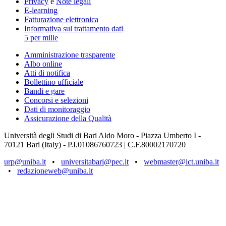
Privacy
e
Note legali
E-learning
Fatturazione elettronica
Informativa sul trattamento dati
5 per mille
Amministrazione trasparente
Albo online
Atti di notifica
Bollettino ufficiale
Bandi e gare
Concorsi e selezioni
Dati di monitoraggio
Assicurazione della Qualità
Università degli Studi di Bari Aldo Moro - Piazza Umberto I -
70121 Bari (Italy) - P.I.01086760723 | C.F.80002170720
urp@uniba.it
•
universitabari@pec.it
•
webmaster@ict.uniba.it
•
redazioneweb@uniba.it