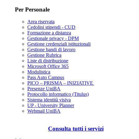
Per Personale
Area riservata
Cedolini stipendi - CUD
Formazione a distanza
Gestionale privacy - DPM
Gestione credenziali istituzionali
Gestione bandi di lavoro
Gestione Rubrica
Liste di distribuzione
Microsoft Office 365
Modulistica
Pass Auto Campus
PICO – PRISMA – INIZIATIVE
Presenze UniBA
Protocollo informatico (Titulus)
Sistema identità visiva
UP - University Planner
Webmail UniBA
Consulta tutti i servizi