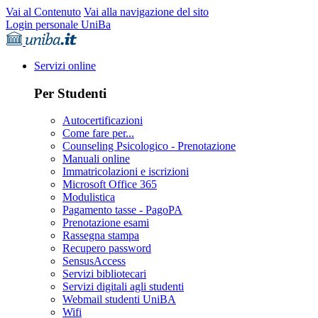
Vai al Contenuto
Vai alla navigazione del sito
Login personale UniBa
Servizi online
Per Studenti
Autocertificazioni
Come fare per...
Counseling Psicologico - Prenotazione
Manuali online
Immatricolazioni e iscrizioni
Microsoft Office 365
Modulistica
Pagamento tasse - PagoPA
Prenotazione esami
Rassegna stampa
Recupero password
SensusAccess
Servizi bibliotecari
Servizi digitali agli studenti
Webmail studenti UniBA
Wifi