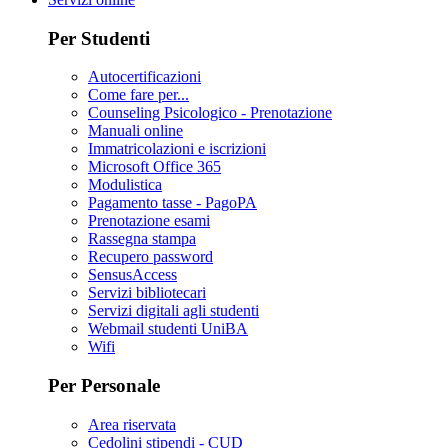
Per Studenti
Autocertificazioni
Come fare per...
Counseling Psicologico - Prenotazione
Manuali online
Immatricolazioni e iscrizioni
Microsoft Office 365
Modulistica
Pagamento tasse - PagoPA
Prenotazione esami
Rassegna stampa
Recupero password
SensusAccess
Servizi bibliotecari
Servizi digitali agli studenti
Webmail studenti UniBA
Wifi
Per Personale
Area riservata
Cedolini stipendi - CUD