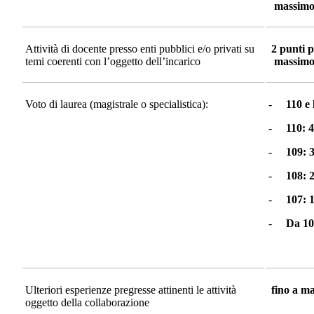
massimo 
Attività di docente presso enti pubblici e/o privati su
2 punti p
temi coerenti con l’oggetto dell’incarico
massimo 
Voto di laurea (magistrale o specialistica):
-
110 e 
-
110: 4
-
109: 
-
108: 
-
107: 
-
Da 10
Ulteriori esperienze pregresse attinenti le attività
fino a ma
oggetto della collaborazione