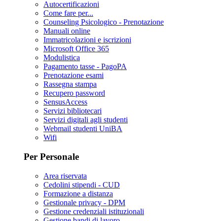
Autocertificazioni
Come fare per...
Counseling Psicologico - Prenotazione
Manuali online
Immatricolazioni e iscrizioni
Microsoft Office 365
Modulistica
Pagamento tasse - PagoPA
Prenotazione esami
Rassegna stampa
Recupero password
SensusAccess
Servizi bibliotecari
Servizi digitali agli studenti
Webmail studenti UniBA
Wifi
Per Personale
Area riservata
Cedolini stipendi - CUD
Formazione a distanza
Gestionale privacy - DPM
Gestione credenziali istituzionali
Gestione bandi di lavoro