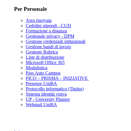
Per Personale
Area riservata
Cedolini stipendi - CUD
Formazione a distanza
Gestionale privacy - DPM
Gestione credenziali istituzionali
Gestione bandi di lavoro
Gestione Rubrica
Liste di distribuzione
Microsoft Office 365
Modulistica
Pass Auto Campus
PICO – PRISMA – INIZIATIVE
Presenze UniBA
Protocollo informatico (Titulus)
Sistema identità visiva
UP - University Planner
Webmail UniBA