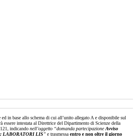
ed in base allo schema di cui all’unito allegato A e disponibile sul
rà essere intestata al Direttrice del Dipartimento di Scienze della
0121, indicando
nell’oggetto “domanda partecipazione
Avviso
DO 1: LABORATORI LIS
”
e trasmessa
entro e non oltre il giorno