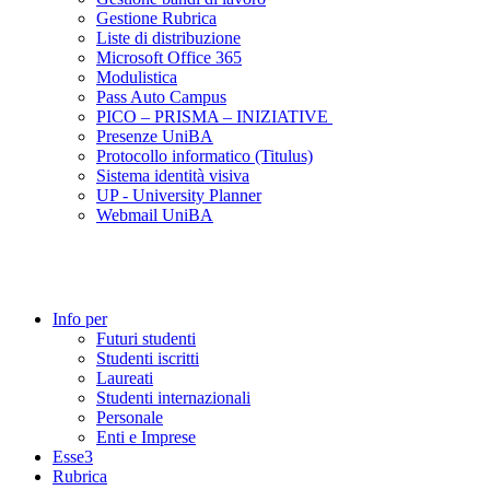
Gestione Rubrica
Liste di distribuzione
Microsoft Office 365
Modulistica
Pass Auto Campus
PICO – PRISMA – INIZIATIVE
Presenze UniBA
Protocollo informatico (Titulus)
Sistema identità visiva
UP - University Planner
Webmail UniBA
Info per
Futuri studenti
Studenti iscritti
Laureati
Studenti internazionali
Personale
Enti e Imprese
Esse3
Rubrica