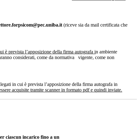
ettore.forpsicom@pec.uniba.it
(riceve sia da mail certificata che
ui è prevista l’apposizione della firma autografa i
n ambiente
le saranno considerati, come da normativa vigente, come non
legati in cui è prevista l’apposizione della firma autografa in
sere acquisite tramite scanner in formato pdf e quindi inviate.
er ciascun incarico fino a un