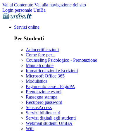
Vai al Contenuto
Vai alla navigazione del sito
Login personale UniBa
Servizi online
Per Studenti
Autocertificazioni
Come fare per...
Counseling Psicologico - Prenotazione
Manuali online
Immatricolazioni e iscrizioni
Microsoft Office 365
Modulistica
Pagamento tasse - PagoPA
Prenotazione esami
Rassegna stampa
Recupero password
SensusAccess
Servizi bibliotecari
Servizi digitali agli studenti
Webmail studenti UniBA
Wifi