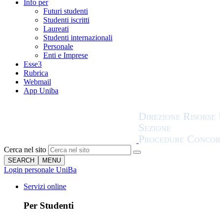
Info per
Futuri studenti
Studenti iscritti
Laureati
Studenti internazionali
Personale
Enti e Imprese
Esse3
Rubrica
Webmail
App Uniba
Cerca nel sito
SEARCH
MENU
Login personale UniBa
Servizi online
Per Studenti