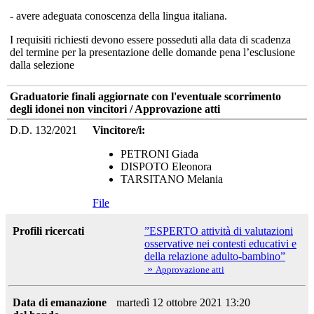
- avere adeguata conoscenza della lingua italiana.
I requisiti richiesti devono essere posseduti alla data di scadenza
del termine per la presentazione delle domande pena l’esclusione
dalla selezione
Graduatorie finali aggiornate con l'eventuale scorrimento
degli idonei non vincitori / Approvazione atti
D.D. 132/2021
Vincitore/i:
PETRONI Giada
DISPOTO Eleonora
TARSITANO Melania
File
Profili ricercati
”ESPERTO attività di valutazioni
osservative nei contesti educativi e
della relazione adulto-bambino”
»
Approvazione atti
Data di emanazione
martedì 12 ottobre 2021 13:20