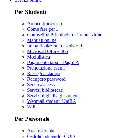
Per Studenti
Autocertificazioni
Come fare per...
Counseling Psicologico - Prenotazione
Manuali online
Immatricolazioni e iscrizioni
Microsoft Office 365
Modulistica
Pagamento tasse - PagoPA
Prenotazione esami
Rassegna stampa
Recupero password
SensusAccess
Servizi bibliotecari
Servizi digitali agli studenti
Webmail studenti UniBA
Wifi
Per Personale
Area riservata
Cedolini stipendi - CUD