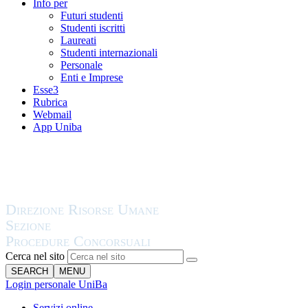
Info per
Futuri studenti
Studenti iscritti
Laureati
Studenti internazionali
Personale
Enti e Imprese
Esse3
Rubrica
Webmail
App Uniba
Cerca nel sito
SEARCH
MENU
Login personale UniBa
Servizi online