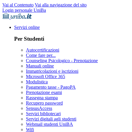
Vai al Contenuto
Vai alla navigazione del sito
Login personale UniBa
Servizi online
Per Studenti
Autocertificazioni
Come fare per...
Counseling Psicologico - Prenotazione
Manuali online
Immatricolazioni e iscrizioni
Microsoft Office 365
Modulistica
Pagamento tasse - PagoPA
Prenotazione esami
Rassegna stampa
Recupero password
SensusAccess
Servizi bibliotecari
Servizi digitali agli studenti
Webmail studenti UniBA
Wifi