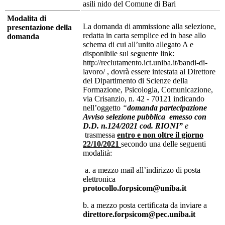
asili nido del Comune di Bari
Modalita di
La domanda di ammissione alla selezione,
presentazione della
redatta in carta semplice ed in base allo
domanda
schema di cui all’unito allegato A e
disponibile sul seguente link:
http://reclutamento.ict.uniba.it/bandi-di-
lavoro/ , dovrà essere intestata al Direttore
del Dipartimento di Scienze della
Formazione, Psicologia, Comunicazione,
via Crisanzio, n. 42 - 70121 indicando
nell’oggetto
“
domanda partecipazione
Avviso selezione pubblica emesso con
D.D. n.124/2021 cod. RIONI”
e
trasmessa
entro e non oltre il giorno
22/10/2021
secondo una delle seguenti
modalità:
a. a mezzo mail all’indirizzo di posta
elettronica
protocollo.forpsicom@uniba.it
b. a mezzo posta certificata da inviare a
direttore.forpsicom@pec.uniba.it