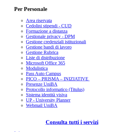
Per Personale
Area riservata
Cedolini stipendi - CUD
Formazione a distanza
Gestionale privacy - DPM
Gestione credenziali istituzionali
Gestione bandi di lavoro
Gestione Rubrica
Liste di distribuzione
Microsoft Office 365
Modulistica
Pass Auto Campus
PICO – PRISMA – INIZIATIVE
Presenze UniBA
Protocollo informatico (Titulus)
Sistema identità visiva
UP - University Planner
Webmail UniBA
Consulta tutti i servizi