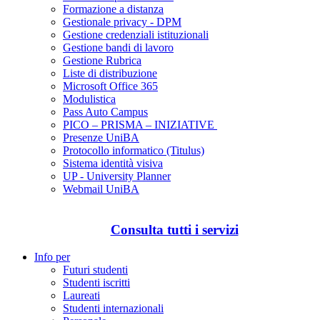
Formazione a distanza
Gestionale privacy - DPM
Gestione credenziali istituzionali
Gestione bandi di lavoro
Gestione Rubrica
Liste di distribuzione
Microsoft Office 365
Modulistica
Pass Auto Campus
PICO – PRISMA – INIZIATIVE
Presenze UniBA
Protocollo informatico (Titulus)
Sistema identità visiva
UP - University Planner
Webmail UniBA
Consulta tutti i servizi
Info per
Futuri studenti
Studenti iscritti
Laureati
Studenti internazionali