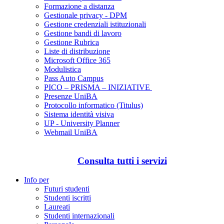
Formazione a distanza
Gestionale privacy - DPM
Gestione credenziali istituzionali
Gestione bandi di lavoro
Gestione Rubrica
Liste di distribuzione
Microsoft Office 365
Modulistica
Pass Auto Campus
PICO – PRISMA – INIZIATIVE
Presenze UniBA
Protocollo informatico (Titulus)
Sistema identità visiva
UP - University Planner
Webmail UniBA
Consulta tutti i servizi
Info per
Futuri studenti
Studenti iscritti
Laureati
Studenti internazionali