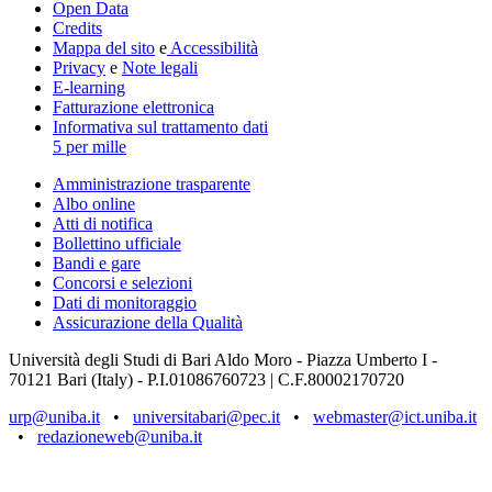
Open Data
Credits
Mappa del sito
e
Accessibilità
Privacy
e
Note legali
E-learning
Fatturazione elettronica
Informativa sul trattamento dati
5 per mille
Amministrazione trasparente
Albo online
Atti di notifica
Bollettino ufficiale
Bandi e gare
Concorsi e selezioni
Dati di monitoraggio
Assicurazione della Qualità
Università degli Studi di Bari Aldo Moro - Piazza Umberto I -
70121 Bari (Italy) - P.I.01086760723 | C.F.80002170720
urp@uniba.it
•
universitabari@pec.it
•
webmaster@ict.uniba.it
•
redazioneweb@uniba.it