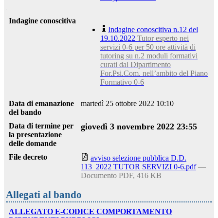
Indagine conoscitiva
Indagine conoscitiva n.12 del
19.10.2022
Tutor esperto nei
servizi 0-6 per 50 ore attività di
tutoring su n.2 moduli formativi
curati dal Dipartimento
For.Psi.Com. nell’ambito del Piano
Formativo 0-6
Data di emanazione
martedì 25 ottobre 2022 10:10
del bando
Data di termine per
giovedì 3 novembre 2022 23:55
la presentazione
delle domande
File decreto
avviso selezione pubblica D.D.
113_2022 TUTOR SERVIZI 0-6.pdf
—
Documento PDF, 416 KB
Allegati al bando
ALLEGATO E-CODICE COMPORTAMENTO