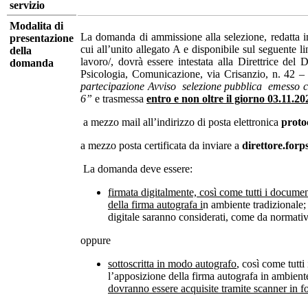
servizio
Modalita di
La domanda di ammissione alla selezione, redatta i
presentazione
cui all’unito allegato A e disponibile sul seguente lin
della
lavoro/, dovrà essere intestata alla Direttrice del
domanda
Psicologia, Comunicazione, via Crisanzio, n. 42 –
partecipazione Avviso selezione pubblica emesso c
6”
e trasmessa
entro e non oltre il giorno 03.11.2
a mezzo mail all’indirizzo di posta elettronica
proto
a mezzo posta certificata da inviare a
direttore.for
La domanda deve essere:
firmata digitalmente, così come tutti i document
della firma autografa i
n ambiente tradizionale;
digitale saranno considerati, come da normativ
oppure
sottoscritta in modo autografo
, così come tutti
l’apposizione della firma autografa in ambient
dovranno essere acquisite tramite scanner in f