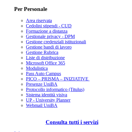
Per Personale
Area riservata
Cedolini stipendi - CUD
Formazione a distanza
Gestionale privacy - DPM
Gestione credenziali istituzionali
Gestione bandi di lavoro
Gestione Rubrica
Liste di distribuzione
Microsoft Office 365
Modulistica
Pass Auto Campus
PICO – PRISMA – INIZIATIVE
Presenze UniBA
Protocollo informatico (Titulus)
Sistema identità visiva
UP - University Planner
Webmail UniBA
Consulta tutti i servizi