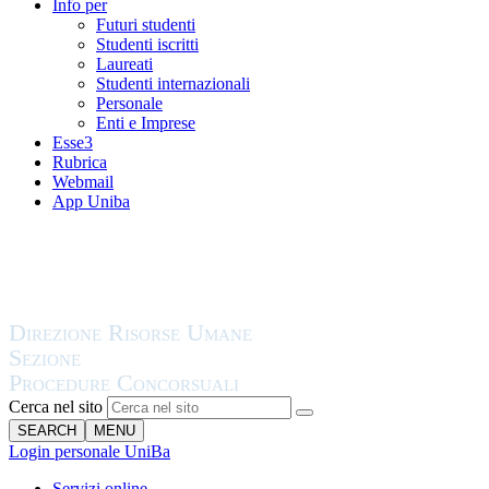
Info per
Futuri studenti
Studenti iscritti
Laureati
Studenti internazionali
Personale
Enti e Imprese
Esse3
Rubrica
Webmail
App Uniba
Cerca nel sito
SEARCH
MENU
Login personale UniBa
Servizi online