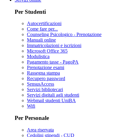
Per Studenti
Autocertificazioni
Come fare per...
Counseling Psicologico - Prenotazione
Manuali online
Immatricolazioni e iscrizioni
Microsoft Office 365
Modulistica
Pagamento tasse - PagoPA
Prenotazione esami
Rassegna stampa
Recupero password
SensusAccess
Servizi bibliotecari
Servizi digitali agli studenti
Webmail studenti UniBA
Wifi
Per Personale
Area riservata
Cedolini stipendi - CUD