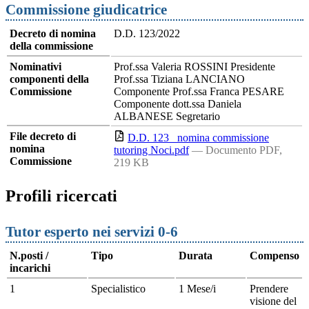
Commissione giudicatrice
Decreto di nomina
D.D. 123/2022
della commissione
Nominativi
Prof.ssa Valeria ROSSINI Presidente
componenti della
Prof.ssa Tiziana LANCIANO
Commissione
Componente Prof.ssa Franca PESARE
Componente dott.ssa Daniela
ALBANESE Segretario
File decreto di
D.D. 123_ nomina commissione
nomina
tutoring Noci.pdf
— Documento PDF,
Commissione
219 KB
Profili ricercati
Tutor esperto nei servizi 0-6
N.posti /
Tipo
Durata
Compenso
incarichi
1
Specialistico
1 Mese/i
Prendere
visione del