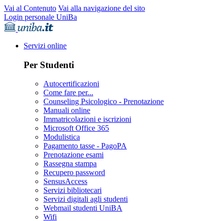
Vai al Contenuto
Vai alla navigazione del sito
Login personale UniBa
Servizi online
Per Studenti
Autocertificazioni
Come fare per...
Counseling Psicologico - Prenotazione
Manuali online
Immatricolazioni e iscrizioni
Microsoft Office 365
Modulistica
Pagamento tasse - PagoPA
Prenotazione esami
Rassegna stampa
Recupero password
SensusAccess
Servizi bibliotecari
Servizi digitali agli studenti
Webmail studenti UniBA
Wifi