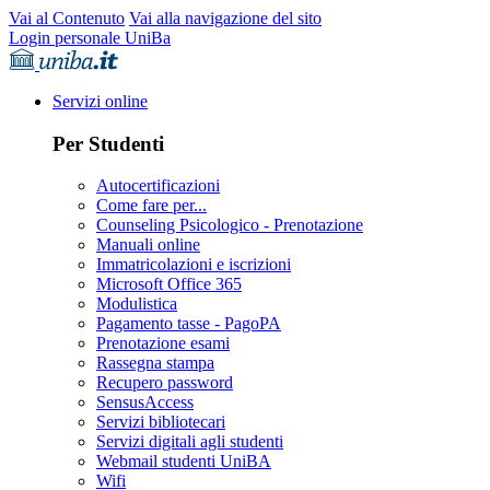
Vai al Contenuto
Vai alla navigazione del sito
Login personale UniBa
Servizi online
Per Studenti
Autocertificazioni
Come fare per...
Counseling Psicologico - Prenotazione
Manuali online
Immatricolazioni e iscrizioni
Microsoft Office 365
Modulistica
Pagamento tasse - PagoPA
Prenotazione esami
Rassegna stampa
Recupero password
SensusAccess
Servizi bibliotecari
Servizi digitali agli studenti
Webmail studenti UniBA
Wifi