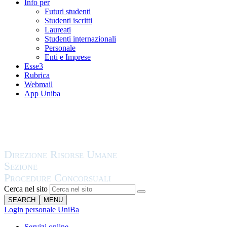
Info per
Futuri studenti
Studenti iscritti
Laureati
Studenti internazionali
Personale
Enti e Imprese
Esse3
Rubrica
Webmail
App Uniba
Cerca nel sito
SEARCH
MENU
Login personale UniBa
Servizi online