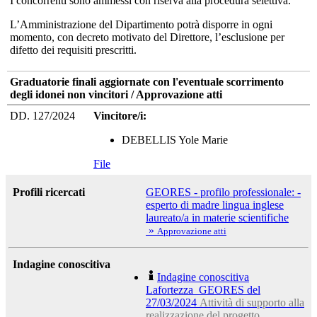
I concorrenti sono ammessi con riserva alla procedura selettiva.
L’Amministrazione del Dipartimento potrà disporre in ogni
momento, con decreto motivato del Direttore, l’esclusione per
difetto dei requisiti prescritti.
Graduatorie finali aggiornate con l'eventuale scorrimento
degli idonei non vincitori / Approvazione atti
DD. 127/2024
Vincitore/i:
DEBELLIS Yole Marie
File
Profili ricercati
GEORES - profilo professionale: -
esperto di madre lingua inglese
laureato/a in materie scientifiche
»
Approvazione atti
Indagine conoscitiva
Indagine conoscitiva
Lafortezza_GEORES del
27/03/2024
Attività di supporto alla
realizzazione del progetto