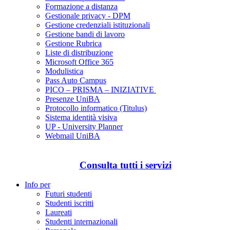
Formazione a distanza
Gestionale privacy - DPM
Gestione credenziali istituzionali
Gestione bandi di lavoro
Gestione Rubrica
Liste di distribuzione
Microsoft Office 365
Modulistica
Pass Auto Campus
PICO – PRISMA – INIZIATIVE
Presenze UniBA
Protocollo informatico (Titulus)
Sistema identità visiva
UP - University Planner
Webmail UniBA
Consulta tutti i servizi
Info per
Futuri studenti
Studenti iscritti
Laureati
Studenti internazionali