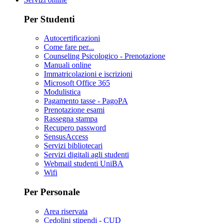
Per Studenti
Autocertificazioni
Come fare per...
Counseling Psicologico - Prenotazione
Manuali online
Immatricolazioni e iscrizioni
Microsoft Office 365
Modulistica
Pagamento tasse - PagoPA
Prenotazione esami
Rassegna stampa
Recupero password
SensusAccess
Servizi bibliotecari
Servizi digitali agli studenti
Webmail studenti UniBA
Wifi
Per Personale
Area riservata
Cedolini stipendi - CUD