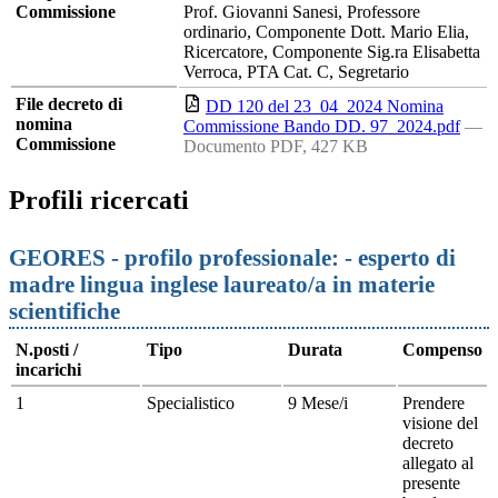
Commissione
Prof. Giovanni Sanesi, Professore
ordinario, Componente Dott. Mario Elia,
Ricercatore, Componente Sig.ra Elisabetta
Verroca, PTA Cat. C, Segretario
File decreto di
DD 120 del 23_04_2024 Nomina
nomina
Commissione Bando DD. 97_2024.pdf
—
Commissione
Documento PDF, 427 KB
Profili ricercati
GEORES - profilo professionale: - esperto di
madre lingua inglese laureato/a in materie
scientifiche
N.posti /
Tipo
Durata
Compenso
incarichi
1
Specialistico
9 Mese/i
Prendere
visione del
decreto
allegato al
presente