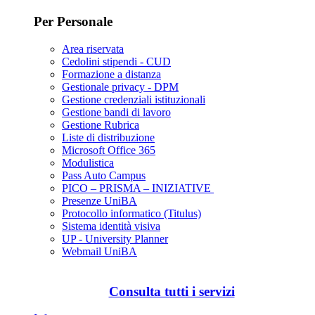
Per Personale
Area riservata
Cedolini stipendi - CUD
Formazione a distanza
Gestionale privacy - DPM
Gestione credenziali istituzionali
Gestione bandi di lavoro
Gestione Rubrica
Liste di distribuzione
Microsoft Office 365
Modulistica
Pass Auto Campus
PICO – PRISMA – INIZIATIVE
Presenze UniBA
Protocollo informatico (Titulus)
Sistema identità visiva
UP - University Planner
Webmail UniBA
Consulta tutti i servizi