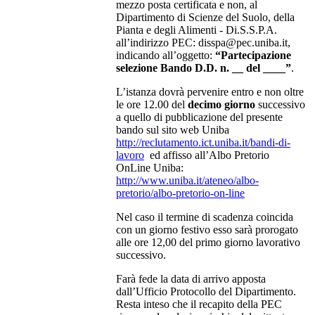
mezzo posta certificata e non, al
Dipartimento di Scienze del Suolo, della
Pianta e degli Alimenti - Di.S.S.P.A.
all’indirizzo PEC: disspa@pec.uniba.it,
indicando all’oggetto:
“Partecipazione
selezione Bando D.D. n. __ del ____”
.
L’istanza dovrà pervenire entro e non oltre
le ore 12.00 del
decimo giorno
successivo
a quello di pubblicazione del presente
bando sul sito web Uniba
http://reclutamento.ict.uniba.it/bandi-di-
lavoro
ed affisso all’Albo Pretorio
OnLine Uniba:
http://www.uniba.it/ateneo/albo-
pretorio/albo-pretorio-on-line
Nel caso il termine di scadenza coincida
con un giorno festivo esso sarà prorogato
alle ore 12,00 del primo giorno lavorativo
successivo.
Farà fede la data di arrivo apposta
dall’Ufficio Protocollo del Dipartimento.
Resta inteso che il recapito della PEC