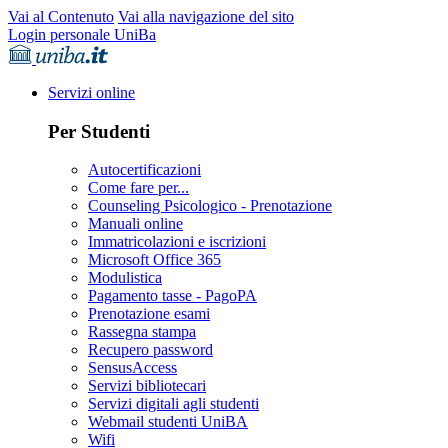
Vai al Contenuto
Vai alla navigazione del sito
Login personale UniBa
Servizi online
Per Studenti
Autocertificazioni
Come fare per...
Counseling Psicologico - Prenotazione
Manuali online
Immatricolazioni e iscrizioni
Microsoft Office 365
Modulistica
Pagamento tasse - PagoPA
Prenotazione esami
Rassegna stampa
Recupero password
SensusAccess
Servizi bibliotecari
Servizi digitali agli studenti
Webmail studenti UniBA
Wifi