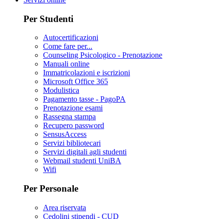
Per Studenti
Autocertificazioni
Come fare per...
Counseling Psicologico - Prenotazione
Manuali online
Immatricolazioni e iscrizioni
Microsoft Office 365
Modulistica
Pagamento tasse - PagoPA
Prenotazione esami
Rassegna stampa
Recupero password
SensusAccess
Servizi bibliotecari
Servizi digitali agli studenti
Webmail studenti UniBA
Wifi
Per Personale
Area riservata
Cedolini stipendi - CUD