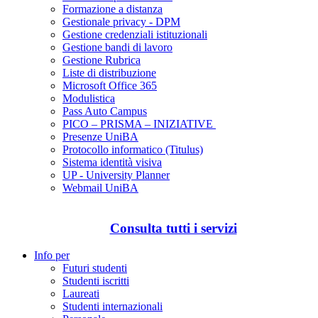
Formazione a distanza
Gestionale privacy - DPM
Gestione credenziali istituzionali
Gestione bandi di lavoro
Gestione Rubrica
Liste di distribuzione
Microsoft Office 365
Modulistica
Pass Auto Campus
PICO – PRISMA – INIZIATIVE
Presenze UniBA
Protocollo informatico (Titulus)
Sistema identità visiva
UP - University Planner
Webmail UniBA
Consulta tutti i servizi
Info per
Futuri studenti
Studenti iscritti
Laureati
Studenti internazionali