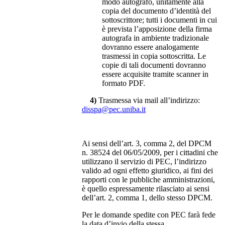
modo autografo, unitamente alla
copia del documento d’identità del
sottoscrittore; tutti i documenti in cui
è prevista l’apposizione della firma
autografa in ambiente tradizionale
dovranno essere analogamente
trasmessi in copia sottoscritta. Le
copie di tali documenti dovranno
essere acquisite tramite scanner in
formato PDF.
4)
Trasmessa via mail all’indirizzo:
disspa@pec.uniba.it
Ai sensi dell’art. 3, comma 2, del DPCM
n. 38524 del 06/05/2009, per i cittadini che
utilizzano il servizio di PEC, l’indirizzo
valido ad ogni effetto giuridico, ai fini dei
rapporti con le pubbliche amministrazioni,
è quello espressamente rilasciato ai sensi
dell’art. 2, comma 1, dello stesso DPCM.
Per le domande spedite con PEC farà fede
la data d’invio della stessa.