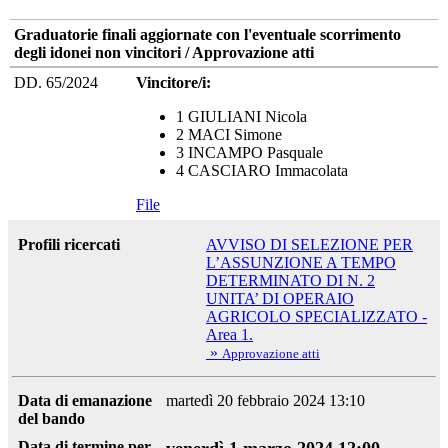
Graduatorie finali aggiornate con l'eventuale scorrimento
degli idonei non vincitori / Approvazione atti
DD. 65/2024
Vincitore/i:
1 GIULIANI Nicola
2 MACI Simone
3 INCAMPO Pasquale
4 CASCIARO Immacolata
File
Profili ricercati
AVVISO DI SELEZIONE PER
L’ASSUNZIONE A TEMPO
DETERMINATO DI N. 2
UNITA’ DI OPERAIO
AGRICOLO SPECIALIZZATO -
Area 1.
»
Approvazione atti
Data di emanazione
martedì 20 febbraio 2024 13:10
del bando
Data di termine per
venerdì 1 marzo 2024 12:00