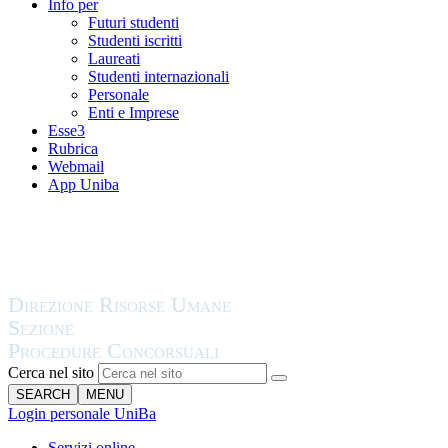
Info per
Futuri studenti
Studenti iscritti
Laureati
Studenti internazionali
Personale
Enti e Imprese
Esse3
Rubrica
Webmail
App Uniba
Cerca nel sito
SEARCH
MENU
Login personale UniBa
Servizi online