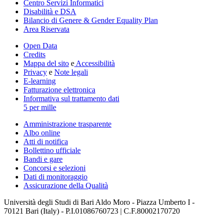
Centro Servizi Informatici
Disabilità e DSA
Bilancio di Genere & Gender Equality Plan
Area Riservata
Open Data
Credits
Mappa del sito
e
Accessibilità
Privacy
e
Note legali
E-learning
Fatturazione elettronica
Informativa sul trattamento dati
5 per mille
Amministrazione trasparente
Albo online
Atti di notifica
Bollettino ufficiale
Bandi e gare
Concorsi e selezioni
Dati di monitoraggio
Assicurazione della Qualità
Università degli Studi di Bari Aldo Moro - Piazza Umberto I -
70121 Bari (Italy) - P.I.01086760723 | C.F.80002170720