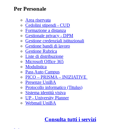
Per Personale
Area riservata
Cedolini stipendi - CUD
Formazione a distanza
Gestionale privacy - DPM
Gestione credenziali istituzionali
Gestione bandi di lavoro
Gestione Rubrica
Liste di distribuzione
Microsoft Office 365
Modulistica
Pass Auto Campus
PICO – PRISMA – INIZIATIVE
Presenze UniBA
Protocollo informatico (Titulus)
Sistema identità visiva
UP - University Planner
Webmail UniBA
Consulta tutti i servizi