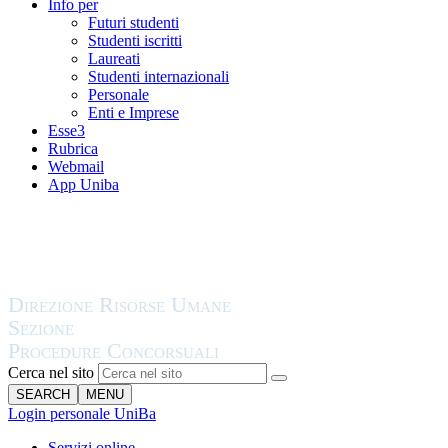
Info per
Futuri studenti
Studenti iscritti
Laureati
Studenti internazionali
Personale
Enti e Imprese
Esse3
Rubrica
Webmail
App Uniba
Cerca nel sito
SEARCH
MENU
Login personale UniBa
Servizi online