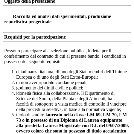
Oggetto della prestazione
- Raccolta ed analisi dati sperimentali, produzione
reportistica progettuale
Requisiti per la partecipazione
Possono partecipare alla selezione pubblica, indetta per il
conferimento del contratto di cui al presente bando, i candidati in
possesso dei seguenti requisiti:
cittadinanza italiana, di uno degli Stati membri dell’Unione
Europea o di uno degli Stati Extra-Europei;
di non aver riportato condanne penali;
godimento dei diritti civili e politici;
idoneità fisica alla collaborazione. Il Dipartimento di
Scienze del Suolo, della Pianta e degli Alimenti, ha la
facoltà di sottoporre a visita medica di controllo il vincitore
della procedura selettiva, in base alla normativa vigente;
titolo di studio:
laureato nell
a
class
e
LM 69, LM 70, LM
73
o in possesso di un Diploma di Laurea equiparato
alla predetta Laurea Magistrale con D.I. del 09/07/2009,
ovvero coloro che sono in possesso di titolo accademico