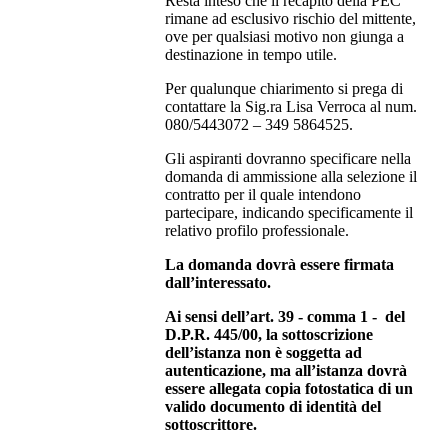
Resta inteso che il recapito della PEC
rimane ad esclusivo rischio del mittente,
ove per qualsiasi motivo non giunga a
destinazione in tempo utile.
Per qualunque chiarimento si prega di
contattare la Sig.ra Lisa Verroca al num.
080/5443072 – 349 5864525.
Gli aspiranti dovranno specificare nella
domanda di ammissione alla selezione il
contratto per il quale intendono
partecipare, indicando specificamente il
relativo profilo professionale.
La domanda dovrà essere firmata
dall’interessato.
Ai sensi dell’art. 39 - comma 1 - del
D.P.R. 445/00, la sottoscrizione
dell’istanza non è soggetta ad
autenticazione, ma all’istanza dovrà
essere allegata copia fotostatica di un
valido documento di identità del
sottoscrittore.