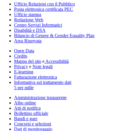
Ufficio Relazioni con il Pubblico
Posta elettronica certificata PEC
Ufficio stampa
Redazione Web
Centro Servizi Informatici
Disabilità e DSA
Bilancio di Genere & Gender Equality Plan
Area Riservata
Open Data
Credits
Mappa del sito
e
Accessibilità
Privacy
e
Note legali
E-learning
Fatturazione elettronica
Informativa sul trattamento dati
5 per mille
Amministrazione trasparente
Albo online
Atti di notifica
Bollettino ufficiale
Bandi e gare
Concorsi e selezioni
Dati di monitoraggio