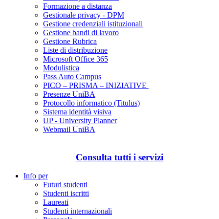
Formazione a distanza
Gestionale privacy - DPM
Gestione credenziali istituzionali
Gestione bandi di lavoro
Gestione Rubrica
Liste di distribuzione
Microsoft Office 365
Modulistica
Pass Auto Campus
PICO – PRISMA – INIZIATIVE
Presenze UniBA
Protocollo informatico (Titulus)
Sistema identità visiva
UP - University Planner
Webmail UniBA
Consulta tutti i servizi
Info per
Futuri studenti
Studenti iscritti
Laureati
Studenti internazionali