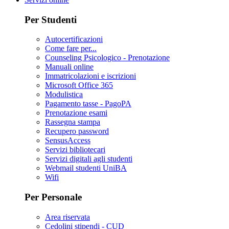
Per Studenti
Autocertificazioni
Come fare per...
Counseling Psicologico - Prenotazione
Manuali online
Immatricolazioni e iscrizioni
Microsoft Office 365
Modulistica
Pagamento tasse - PagoPA
Prenotazione esami
Rassegna stampa
Recupero password
SensusAccess
Servizi bibliotecari
Servizi digitali agli studenti
Webmail studenti UniBA
Wifi
Per Personale
Area riservata
Cedolini stipendi - CUD