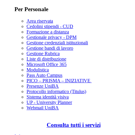
Per Personale
Area riservata
Cedolini stipendi - CUD
Formazione a distanza
Gestionale privacy - DPM
Gestione credenziali istituzionali
Gestione bandi di lavoro
Gestione Rubrica
Liste di distribuzione
Microsoft Office 365
Modulistica
Pass Auto Campus
PICO – PRISMA – INIZIATIVE
Presenze UniBA
Protocollo informatico (Titulus)
Sistema identità visiva
UP - University Planner
Webmail UniBA
Consulta tutti i servizi