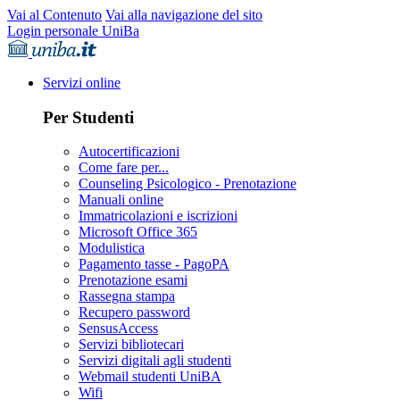
Vai al Contenuto
Vai alla navigazione del sito
Login personale UniBa
Servizi online
Per Studenti
Autocertificazioni
Come fare per...
Counseling Psicologico - Prenotazione
Manuali online
Immatricolazioni e iscrizioni
Microsoft Office 365
Modulistica
Pagamento tasse - PagoPA
Prenotazione esami
Rassegna stampa
Recupero password
SensusAccess
Servizi bibliotecari
Servizi digitali agli studenti
Webmail studenti UniBA
Wifi