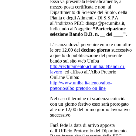
Essa va presentata telematicamente, a
mezzo posta certificata e non, al
Dipartimento di Scienze del Suolo, della
Pianta e degli Alimenti - Di.S.S.P.A.
all’indirizzo PEC: disspa@pec.uniba.it,
indicando all’oggetto:
“Partecipazione
selezione Bando D.D. n. __ del ____”
.
L’istanza dovrà pervenire entro e non oltre
le ore 12.00 del
decimo giorno
successivo
a quello di pubblicazione del presente
bando sul sito web Uniba
http://reclutamento.ict.uniba.it/bandi-di-
lavoro
ed affisso all’Albo Pretorio
OnLine Uniba:
http://www.uniba.it/ateneo/albo-
pretorio/albo-pretorio-on-line
Nel caso il termine di scadenza coincida
con un giorno festivo esso sarà prorogato
alle ore 12,00 del primo giorno lavorativo
successivo.
Farà fede la data di arrivo apposta
dall’Ufficio Protocollo del Dipartimento.