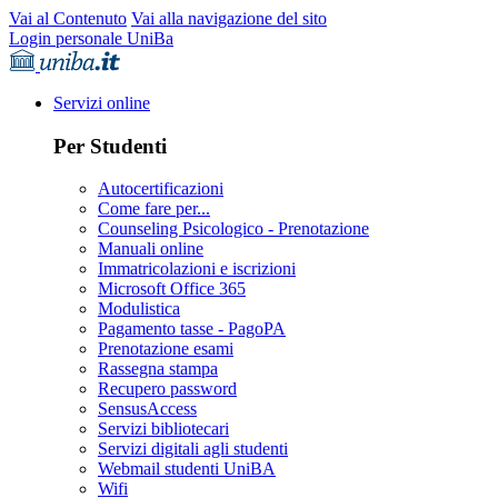
Vai al Contenuto
Vai alla navigazione del sito
Login personale UniBa
Servizi online
Per Studenti
Autocertificazioni
Come fare per...
Counseling Psicologico - Prenotazione
Manuali online
Immatricolazioni e iscrizioni
Microsoft Office 365
Modulistica
Pagamento tasse - PagoPA
Prenotazione esami
Rassegna stampa
Recupero password
SensusAccess
Servizi bibliotecari
Servizi digitali agli studenti
Webmail studenti UniBA
Wifi