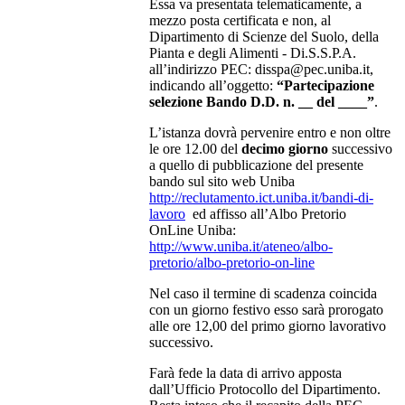
Essa va presentata telematicamente, a
mezzo posta certificata e non, al
Dipartimento di Scienze del Suolo, della
Pianta e degli Alimenti - Di.S.S.P.A.
all’indirizzo PEC: disspa@pec.uniba.it,
indicando all’oggetto:
“Partecipazione
selezione Bando D.D. n. __ del ____”
.
L’istanza dovrà pervenire entro e non oltre
le ore 12.00 del
decimo giorno
successivo
a quello di pubblicazione del presente
bando sul sito web Uniba
http://reclutamento.ict.uniba.it/bandi-di-
lavoro
ed affisso all’Albo Pretorio
OnLine Uniba:
http://www.uniba.it/ateneo/albo-
pretorio/albo-pretorio-on-line
Nel caso il termine di scadenza coincida
con un giorno festivo esso sarà prorogato
alle ore 12,00 del primo giorno lavorativo
successivo.
Farà fede la data di arrivo apposta
dall’Ufficio Protocollo del Dipartimento.