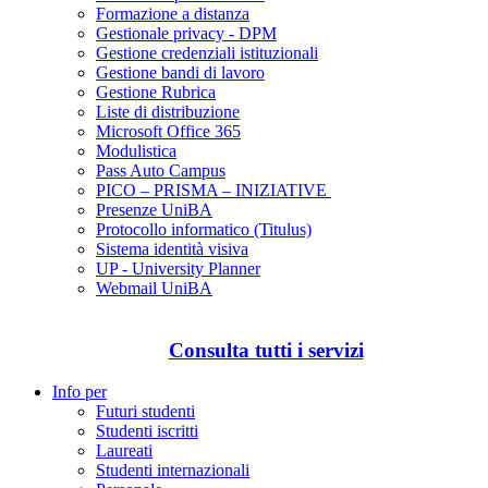
Formazione a distanza
Gestionale privacy - DPM
Gestione credenziali istituzionali
Gestione bandi di lavoro
Gestione Rubrica
Liste di distribuzione
Microsoft Office 365
Modulistica
Pass Auto Campus
PICO – PRISMA – INIZIATIVE
Presenze UniBA
Protocollo informatico (Titulus)
Sistema identità visiva
UP - University Planner
Webmail UniBA
Consulta tutti i servizi
Info per
Futuri studenti
Studenti iscritti
Laureati
Studenti internazionali