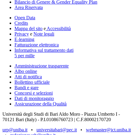
Bilancio di Genere & Gender Equality Plan
Area Riservata
Open Data
Credits
Mappa del sito
e
Accessibilità
Privacy
e
Note legali
E-learning
Fatturazione elettronica
Informativa sul trattamento dati
5 per mille
Amministrazione trasparente
Albo online
Atti di notifica
Bollettino ufficiale
Bandi e gare
Concorsi e selezioni
Dati di monitoraggio
Assicurazione della Qualità
Università degli Studi di Bari Aldo Moro - Piazza Umberto I -
70121 Bari (Italy) - P.I.01086760723 | C.F.80002170720
urp@uniba.it
•
universitabari@pec.it
•
webmaster@ict.uniba.it