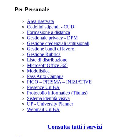
Per Personale
Area riservata
Cedolini stipendi - CUD
Formazione a distanza
Gestionale privacy - DPM
Gestione credenziali istituzionali
Gestione bandi di lavoro
Gestione Rubrica
Liste di distribuzione
Microsoft Office 365
Modulistica
Pass Auto Campus
PICO – PRISMA – INIZIATIVE
Presenze UniBA
Protocollo informatico (Titulus)
Sistema identità visiva
UP - University Planner
Webmail UniBA
Consulta tutti i servizi