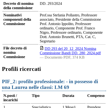
Decreto di nomina
DD. 293/2024
della commissione
Nominativi
Prof.ssa Stefania Pollastro, Professore
componenti della
associato, Presidente della Commissione
Commissione
Prof. Antonio Ippolito, Professore
ordinario, Componente Prof. Franco
Nigro, Professore ordinario, Componente
Dott. Antonio Brunetti, PTA, Cat. C,
Segretario
File decreto di
DD 293 del 20_12_2024 Nomina
nomina
Commissione Bandi DD. 280_2024.pdf
Commissione
— Documento PDF, 374 KB
Profili ricercati
PIF_2: profilo professionale: - in possesso di
una Laurea nelle classi: LM 69
N.posti /
Tipo
Durata
Compenso
incarichi
1
Specialistico
1 Mese/i
Prendere