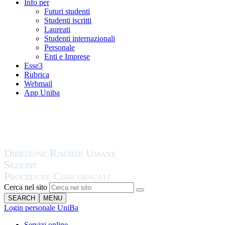
Info per
Futuri studenti
Studenti iscritti
Laureati
Studenti internazionali
Personale
Enti e Imprese
Esse3
Rubrica
Webmail
App Uniba
Cerca nel sito
SEARCH
MENU
Login personale UniBa
Servizi online