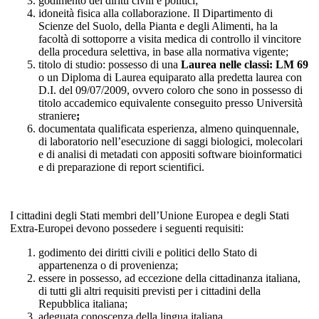
godimento dei diritti civili e politici;
idoneità fisica alla collaborazione. Il Dipartimento di
Scienze del Suolo, della Pianta e degli Alimenti, ha la
facoltà di sottoporre a visita medica di controllo il vincitore
della procedura selettiva, in base alla normativa vigente;
titolo di studio: possesso di una
Laurea nelle classi: LM 69
o un Diploma di Laurea equiparato alla predetta laurea con
D.I. del 09/07/2009, ovvero coloro che sono in possesso di
titolo accademico equivalente conseguito presso Università
straniere
;
documentata qualificata esperienza, almeno quinquennale,
di laboratorio nell’esecuzione di saggi biologici, molecolari
e di analisi di metadati con appositi software bioinformatici
e di preparazione di report scientifici.
I cittadini degli Stati membri dell’Unione Europea e degli Stati
Extra-Europei devono possedere i seguenti requisiti:
godimento dei diritti civili e politici dello Stato di
appartenenza o di provenienza;
essere in possesso, ad eccezione della cittadinanza italiana,
di tutti gli altri requisiti previsti per i cittadini della
Repubblica italiana;
adeguata conoscenza della lingua italiana.