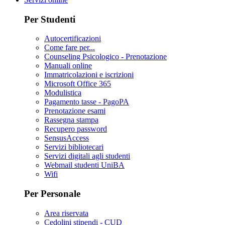
Per Studenti
Autocertificazioni
Come fare per...
Counseling Psicologico - Prenotazione
Manuali online
Immatricolazioni e iscrizioni
Microsoft Office 365
Modulistica
Pagamento tasse - PagoPA
Prenotazione esami
Rassegna stampa
Recupero password
SensusAccess
Servizi bibliotecari
Servizi digitali agli studenti
Webmail studenti UniBA
Wifi
Per Personale
Area riservata
Cedolini stipendi - CUD