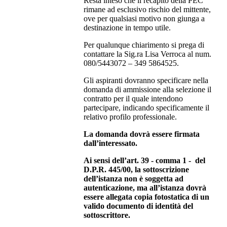
Resta inteso che il recapito della PEC
rimane ad esclusivo rischio del mittente,
ove per qualsiasi motivo non giunga a
destinazione in tempo utile.
Per qualunque chiarimento si prega di
contattare la Sig.ra Lisa Verroca al num.
080/5443072 – 349 5864525.
Gli aspiranti dovranno specificare nella
domanda di ammissione alla selezione il
contratto per il quale intendono
partecipare, indicando specificamente il
relativo profilo professionale.
La domanda dovrà essere firmata
dall’interessato.
Ai sensi dell’art. 39 - comma 1 - del
D.P.R. 445/00, la sottoscrizione
dell’istanza non è soggetta ad
autenticazione, ma all’istanza dovrà
essere allegata copia fotostatica di un
valido documento di identità del
sottoscrittore.