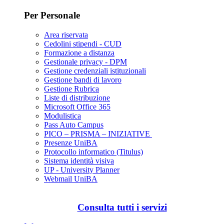
Per Personale
Area riservata
Cedolini stipendi - CUD
Formazione a distanza
Gestionale privacy - DPM
Gestione credenziali istituzionali
Gestione bandi di lavoro
Gestione Rubrica
Liste di distribuzione
Microsoft Office 365
Modulistica
Pass Auto Campus
PICO – PRISMA – INIZIATIVE
Presenze UniBA
Protocollo informatico (Titulus)
Sistema identità visiva
UP - University Planner
Webmail UniBA
Consulta tutti i servizi