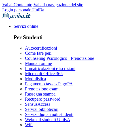
Vai al Contenuto
Vai alla navigazione del sito
Login personale UniBa
Servizi online
Per Studenti
Autocertificazioni
Come fare per...
Counseling Psicologico - Prenotazione
Manuali online
Immatricolazioni e iscrizioni
Microsoft Office 365
Modulistica
Pagamento tasse - PagoPA
Prenotazione esami
Rassegna stampa
Recupero password
SensusAccess
Servizi bibliotecari
Servizi digitali agli studenti
Webmail studenti UniBA
Wifi