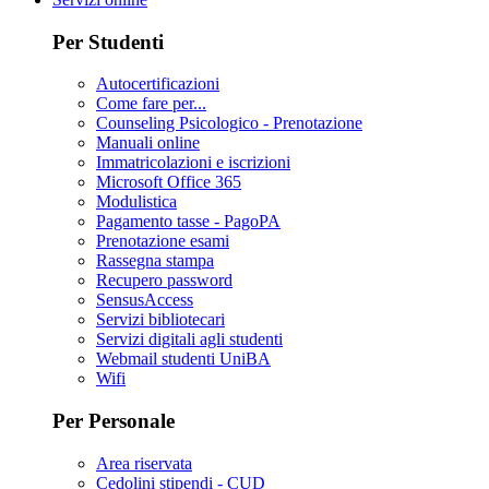
Per Studenti
Autocertificazioni
Come fare per...
Counseling Psicologico - Prenotazione
Manuali online
Immatricolazioni e iscrizioni
Microsoft Office 365
Modulistica
Pagamento tasse - PagoPA
Prenotazione esami
Rassegna stampa
Recupero password
SensusAccess
Servizi bibliotecari
Servizi digitali agli studenti
Webmail studenti UniBA
Wifi
Per Personale
Area riservata
Cedolini stipendi - CUD