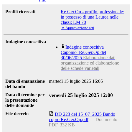
Profili ricercati
Re.Ger.Op - profilo professionale:
in possesso di una Laurea nelle
classi: LM 70
»
Approvazione atti
Indagine conoscitiva
Indagine conoscitiva
Caponio_Re.Ger.Op del
30/06/2025
Elaborazione dati,
organizzazione ed elaborazione
delle schede varietali
Data di emanazione
martedì 15 luglio 2025 16:05
del bando
Data di termine per
venerdì 25 luglio 2025 12:00
la presentazione
delle domande
File decreto
DD 223 del 15_07_2025 Bando
copro Re.Ger.Op.pdf
— Documento
PDF, 332 KB