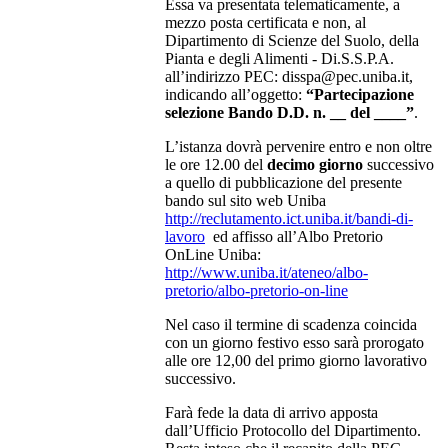
Essa va presentata telematicamente, a
mezzo posta certificata e non, al
Dipartimento di Scienze del Suolo, della
Pianta e degli Alimenti - Di.S.S.P.A.
all’indirizzo PEC: disspa@pec.uniba.it,
indicando all’oggetto:
“Partecipazione
selezione Bando D.D. n. __ del ____”
.
L’istanza dovrà pervenire entro e non oltre
le ore 12.00 del
decimo giorno
successivo
a quello di pubblicazione del presente
bando sul sito web Uniba
http://reclutamento.ict.uniba.it/bandi-di-
lavoro
ed affisso all’Albo Pretorio
OnLine Uniba:
http://www.uniba.it/ateneo/albo-
pretorio/albo-pretorio-on-line
Nel caso il termine di scadenza coincida
con un giorno festivo esso sarà prorogato
alle ore 12,00 del primo giorno lavorativo
successivo.
Farà fede la data di arrivo apposta
dall’Ufficio Protocollo del Dipartimento.