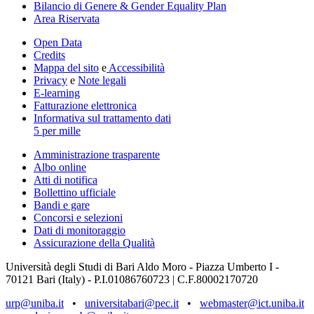
Bilancio di Genere & Gender Equality Plan
Area Riservata
Open Data
Credits
Mappa del sito
e
Accessibilità
Privacy
e
Note legali
E-learning
Fatturazione elettronica
Informativa sul trattamento dati
5 per mille
Amministrazione trasparente
Albo online
Atti di notifica
Bollettino ufficiale
Bandi e gare
Concorsi e selezioni
Dati di monitoraggio
Assicurazione della Qualità
Università degli Studi di Bari Aldo Moro - Piazza Umberto I -
70121 Bari (Italy) - P.I.01086760723 | C.F.80002170720
urp@uniba.it
•
universitabari@pec.it
•
webmaster@ict.uniba.it