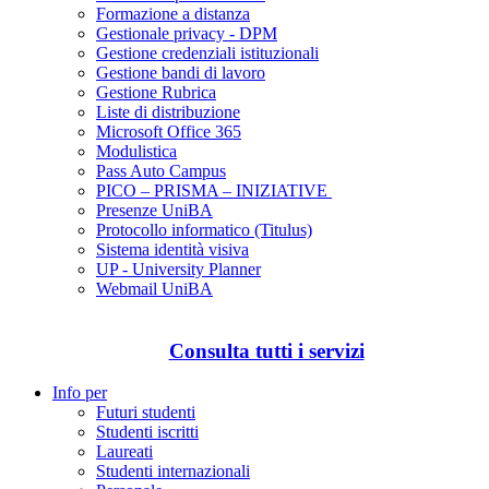
Formazione a distanza
Gestionale privacy - DPM
Gestione credenziali istituzionali
Gestione bandi di lavoro
Gestione Rubrica
Liste di distribuzione
Microsoft Office 365
Modulistica
Pass Auto Campus
PICO – PRISMA – INIZIATIVE
Presenze UniBA
Protocollo informatico (Titulus)
Sistema identità visiva
UP - University Planner
Webmail UniBA
Consulta tutti i servizi
Info per
Futuri studenti
Studenti iscritti
Laureati
Studenti internazionali