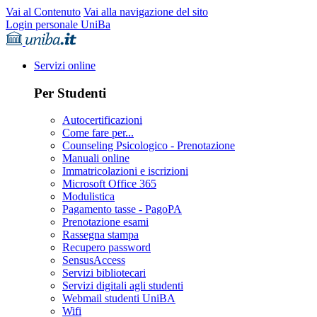
Vai al Contenuto
Vai alla navigazione del sito
Login personale UniBa
Servizi online
Per Studenti
Autocertificazioni
Come fare per...
Counseling Psicologico - Prenotazione
Manuali online
Immatricolazioni e iscrizioni
Microsoft Office 365
Modulistica
Pagamento tasse - PagoPA
Prenotazione esami
Rassegna stampa
Recupero password
SensusAccess
Servizi bibliotecari
Servizi digitali agli studenti
Webmail studenti UniBA
Wifi