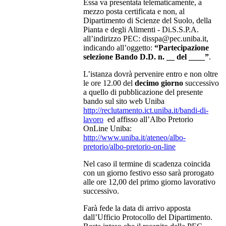
Essa va presentata telematicamente, a
mezzo posta certificata e non, al
Dipartimento di Scienze del Suolo, della
Pianta e degli Alimenti - Di.S.S.P.A.
all’indirizzo PEC: disspa@pec.uniba.it,
indicando all’oggetto:
“Partecipazione
selezione Bando D.D. n. __ del ____”
.
L’istanza dovrà pervenire entro e non oltre
le ore 12.00 del
decimo giorno
successivo
a quello di pubblicazione del presente
bando sul sito web Uniba
http://reclutamento.ict.uniba.it/bandi-di-
lavoro
ed affisso all’Albo Pretorio
OnLine Uniba:
http://www.uniba.it/ateneo/albo-
pretorio/albo-pretorio-on-line
Nel caso il termine di scadenza coincida
con un giorno festivo esso sarà prorogato
alle ore 12,00 del primo giorno lavorativo
successivo.
Farà fede la data di arrivo apposta
dall’Ufficio Protocollo del Dipartimento.