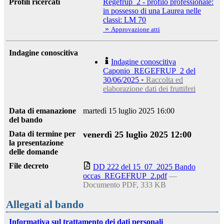
Profili ricercati
Regefrup_2 - profilo professionale:
in possesso di una Laurea nelle
classi: LM 70
»
Approvazione atti
Indagine conoscitiva
Indagine conoscitiva
Caponio_REGEFRUP_2 del
30/06/2025
• Raccolta ed
elaborazione dati dei fruttiferi
Data di emanazione
martedì 15 luglio 2025 16:00
del bando
Data di termine per
venerdì 25 luglio 2025 12:00
la presentazione
delle domande
File decreto
DD 222 del 15_07_2025 Bando
occas_REGEFRUP_2.pdf
—
Documento PDF, 333 KB
Allegati al bando
Informativa sul trattamento dei dati personali