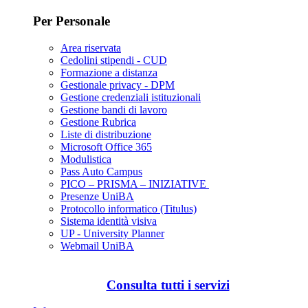
Per Personale
Area riservata
Cedolini stipendi - CUD
Formazione a distanza
Gestionale privacy - DPM
Gestione credenziali istituzionali
Gestione bandi di lavoro
Gestione Rubrica
Liste di distribuzione
Microsoft Office 365
Modulistica
Pass Auto Campus
PICO – PRISMA – INIZIATIVE
Presenze UniBA
Protocollo informatico (Titulus)
Sistema identità visiva
UP - University Planner
Webmail UniBA
Consulta tutti i servizi