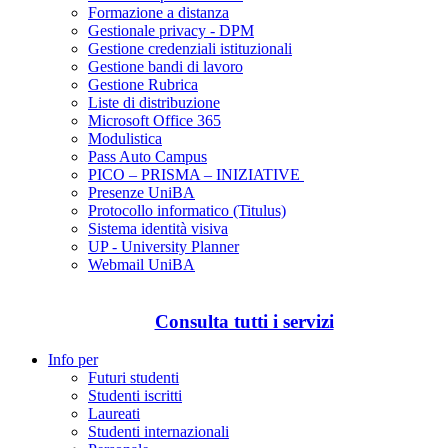
Formazione a distanza
Gestionale privacy - DPM
Gestione credenziali istituzionali
Gestione bandi di lavoro
Gestione Rubrica
Liste di distribuzione
Microsoft Office 365
Modulistica
Pass Auto Campus
PICO – PRISMA – INIZIATIVE
Presenze UniBA
Protocollo informatico (Titulus)
Sistema identità visiva
UP - University Planner
Webmail UniBA
Consulta tutti i servizi
Info per
Futuri studenti
Studenti iscritti
Laureati
Studenti internazionali