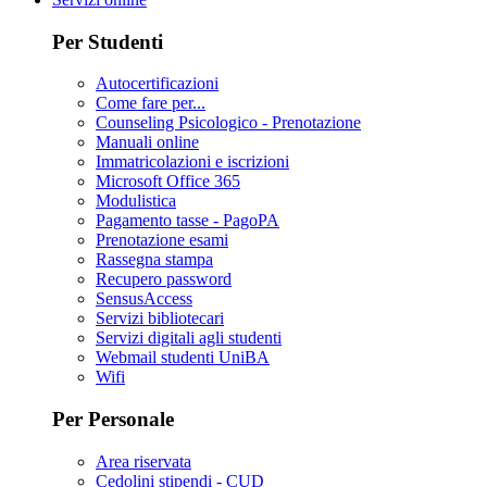
Per Studenti
Autocertificazioni
Come fare per...
Counseling Psicologico - Prenotazione
Manuali online
Immatricolazioni e iscrizioni
Microsoft Office 365
Modulistica
Pagamento tasse - PagoPA
Prenotazione esami
Rassegna stampa
Recupero password
SensusAccess
Servizi bibliotecari
Servizi digitali agli studenti
Webmail studenti UniBA
Wifi
Per Personale
Area riservata
Cedolini stipendi - CUD