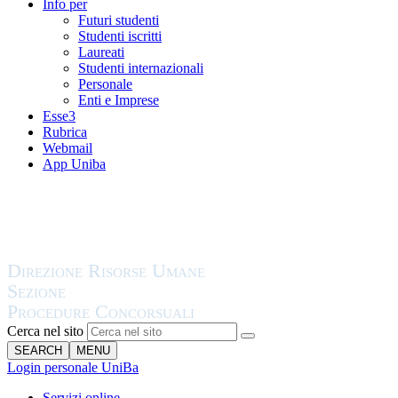
Info per
Futuri studenti
Studenti iscritti
Laureati
Studenti internazionali
Personale
Enti e Imprese
Esse3
Rubrica
Webmail
App Uniba
Cerca nel sito
SEARCH
MENU
Login personale UniBa
Servizi online