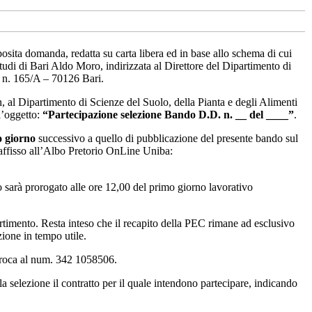
posita domanda, redatta su carta libera ed in base allo schema di cui
Studi di Bari Aldo Moro, indirizzata al Direttore del Dipartimento di
a n. 165/A – 70126 Bari.
, al Dipartimento di Scienze del Suolo, della Pianta e degli Alimenti
l’oggetto:
“Partecipazione selezione Bando D.D. n. __ del ____”
.
 giorno
successivo a quello di pubblicazione del presente bando sul
ffisso all’Albo Pretorio OnLine Uniba:
o sarà prorogato alle ore 12,00 del primo giorno lavorativo
artimento. Resta inteso che il recapito della PEC rimane ad esclusivo
zione in tempo utile.
erroca al num. 342 1058506.
 selezione il contratto per il quale intendono partecipare, indicando