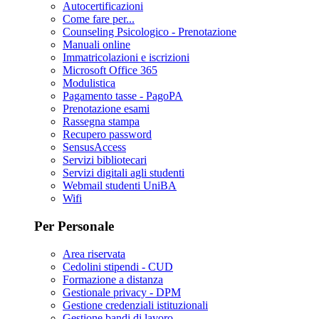
Autocertificazioni
Come fare per...
Counseling Psicologico - Prenotazione
Manuali online
Immatricolazioni e iscrizioni
Microsoft Office 365
Modulistica
Pagamento tasse - PagoPA
Prenotazione esami
Rassegna stampa
Recupero password
SensusAccess
Servizi bibliotecari
Servizi digitali agli studenti
Webmail studenti UniBA
Wifi
Per Personale
Area riservata
Cedolini stipendi - CUD
Formazione a distanza
Gestionale privacy - DPM
Gestione credenziali istituzionali
Gestione bandi di lavoro