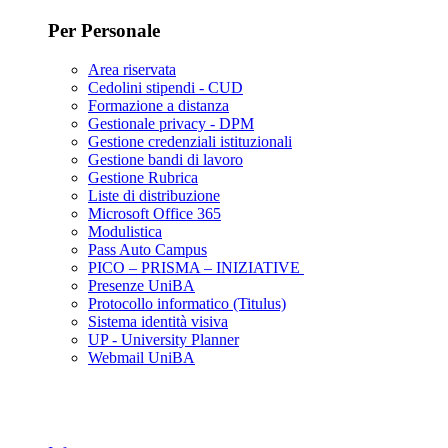
Per Personale
Area riservata
Cedolini stipendi - CUD
Formazione a distanza
Gestionale privacy - DPM
Gestione credenziali istituzionali
Gestione bandi di lavoro
Gestione Rubrica
Liste di distribuzione
Microsoft Office 365
Modulistica
Pass Auto Campus
PICO – PRISMA – INIZIATIVE
Presenze UniBA
Protocollo informatico (Titulus)
Sistema identità visiva
UP - University Planner
Webmail UniBA