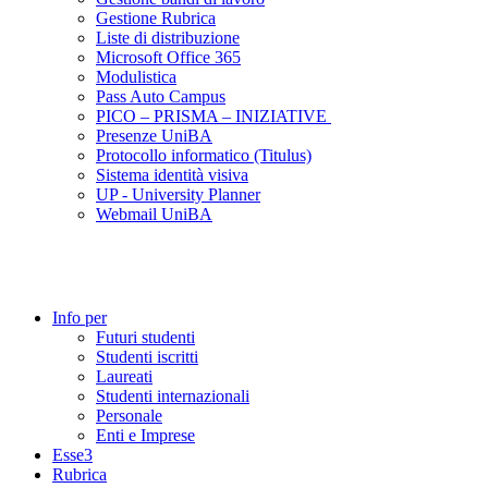
Gestione Rubrica
Liste di distribuzione
Microsoft Office 365
Modulistica
Pass Auto Campus
PICO – PRISMA – INIZIATIVE
Presenze UniBA
Protocollo informatico (Titulus)
Sistema identità visiva
UP - University Planner
Webmail UniBA
Info per
Futuri studenti
Studenti iscritti
Laureati
Studenti internazionali
Personale
Enti e Imprese
Esse3
Rubrica