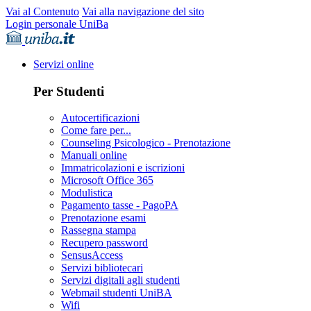
Vai al Contenuto
Vai alla navigazione del sito
Login personale UniBa
Servizi online
Per Studenti
Autocertificazioni
Come fare per...
Counseling Psicologico - Prenotazione
Manuali online
Immatricolazioni e iscrizioni
Microsoft Office 365
Modulistica
Pagamento tasse - PagoPA
Prenotazione esami
Rassegna stampa
Recupero password
SensusAccess
Servizi bibliotecari
Servizi digitali agli studenti
Webmail studenti UniBA
Wifi