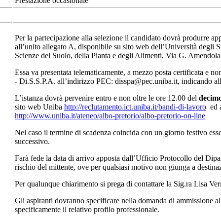
Prestazione occasionale
Per la partecipazione alla selezione il candidato dovrà produrre ap
all’unito allegato A, disponibile su sito web dell’Università degli 
Scienze del Suolo, della Pianta e degli Alimenti, Via G. Amendol
Essa va presentata telematicamente, a mezzo posta certificata e non
- Di.S.S.P.A. all’indirizzo PEC: disspa@pec.uniba.it, indicando al
L’istanza dovrà pervenire entro e non oltre le ore 12.00 del
decimo
sito web Uniba
http://reclutamento.ict.uniba.it/bandi-di-lavoro
ed a
http://www.uniba.it/ateneo/albo-pretorio/albo-pretorio-on-line
Nel caso il termine di scadenza coincida con un giorno festivo ess
successivo.
Farà fede la data di arrivo apposta dall’Ufficio Protocollo del Dip
rischio del mittente, ove per qualsiasi motivo non giunga a destina
Per qualunque chiarimento si prega di contattare la Sig.ra Lisa V
Gli aspiranti dovranno specificare nella domanda di ammissione alla
specificamente il relativo profilo professionale.