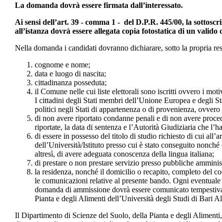
La domanda dovrà essere firmata dall’interessato.
Ai sensi dell’art. 39 - comma 1 - del D.P.R. 445/00, la sottoscr
all’istanza dovrà essere allegata copia fotostatica di un valido 
Nella domanda i candidati dovranno dichiarare, sotto la propria res
cognome e nome;
data e luogo di nascita;
cittadinanza posseduta;
il Comune nelle cui liste elettorali sono iscritti ovvero i mot
I cittadini degli Stati membri dell’Unione Europea e degli Sta
politici negli Stati di appartenenza o di provenienza, ovver
di non avere riportato condanne penali e di non avere proced
riportate, la data di sentenza e l’Autorità Giudiziaria che l’h
di essere in possesso del titolo di studio richiesto di cui all’
dell’Università/Istituto presso cui è stato conseguito nonché d
altresì, di avere adeguata conoscenza della lingua italiana;
di prestare o non prestare servizio presso pubbliche amminis
la residenza, nonché il domicilio o recapito, completo del co
le comunicazioni relative al presente bando. Ogni eventuale 
domanda di ammissione dovrà essere comunicato tempestivame
Pianta e degli Alimenti dell’Università degli Studi di Bari 
Il Dipartimento di Scienze del Suolo, della Pianta e degli Alimenti,