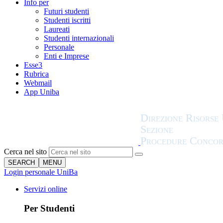
Info per
Futuri studenti
Studenti iscritti
Laureati
Studenti internazionali
Personale
Enti e Imprese
Esse3
Rubrica
Webmail
App Uniba
Cerca nel sito
SEARCH
MENU
Login personale UniBa
Servizi online
Per Studenti