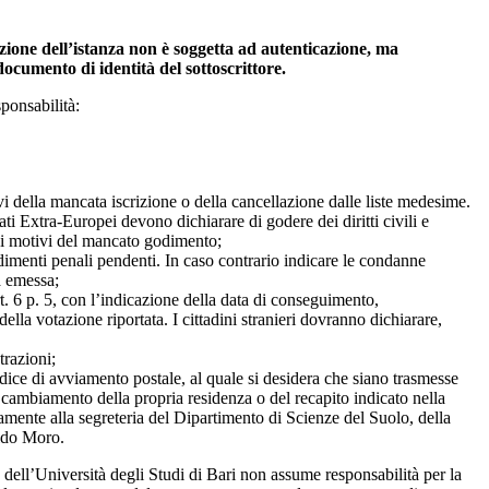
izione dell’istanza non è soggetta ad autenticazione, ma
documento di identità del sottoscrittore.
ponsabilità:
ivi della mancata iscrizione o della cancellazione dalle liste medesime.
ti Extra-Europei devono dichiarare di godere dei diritti civili e
o i motivi del mancato godimento;
imenti penali pendenti. In caso contrario indicare le condanne
a emessa;
art. 6 p. 5, con l’indicazione della data di conseguimento,
ella votazione riportata. I cittadini stranieri dovranno dichiarare,
trazioni;
dice di avviamento postale, al quale si desidera che siano trasmesse
cambiamento della propria residenza o del recapito indicato nella
nte alla segreteria del Dipartimento di Scienze del Suolo, della
Aldo Moro.
 dell’Università degli Studi di Bari non assume responsabilità per la