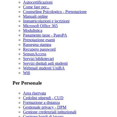
Autocertificazioni
Come fare per...
Counseling Psicologico - Prenotazione
Manuali online
Immatricolazioni e iscrizioni
Microsoft Office 365
Modulistica
Pagamento tasse - PagoPA
Prenotazione esami
Rassegna stampa
Recupero password
SensusAccess
Servizi bibliotecari
Servizi digitali agli studenti
Webmail studenti UniBA
Wifi
Per Personale
Area riservata
Cedolini stipendi - CUD
Formazione a distanza
Gestionale privacy - DPM
Gestione credenziali istituzionali
Gestione bandi di lavoro