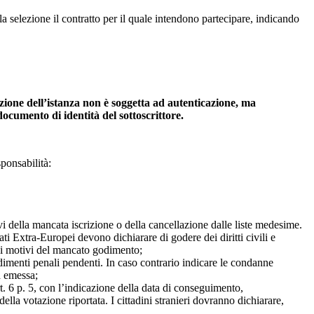
 selezione il contratto per il quale intendono partecipare, indicando
izione dell’istanza non è soggetta ad autenticazione, ma
documento di identità del sottoscrittore.
ponsabilità:
ivi della mancata iscrizione o della cancellazione dalle liste medesime.
ti Extra-Europei devono dichiarare di godere dei diritti civili e
o i motivi del mancato godimento;
imenti penali pendenti. In caso contrario indicare le condanne
a emessa;
art. 6 p. 5, con l’indicazione della data di conseguimento,
ella votazione riportata. I cittadini stranieri dovranno dichiarare,