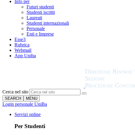
Info per
Futuri studenti
Studenti iscritti
Laureati
Studenti internazionali
Personale
Enti e Imprese
Esse3
Rubrica
Webmail
App Uniba
Cerca nel sito
SEARCH
MENU
Login personale UniBa
Servizi online
Per Studenti