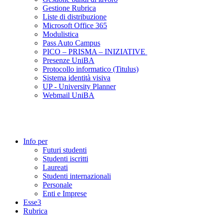
Gestione Rubrica
Liste di distribuzione
Microsoft Office 365
Modulistica
Pass Auto Campus
PICO – PRISMA – INIZIATIVE
Presenze UniBA
Protocollo informatico (Titulus)
Sistema identità visiva
UP - University Planner
Webmail UniBA
Info per
Futuri studenti
Studenti iscritti
Laureati
Studenti internazionali
Personale
Enti e Imprese
Esse3
Rubrica