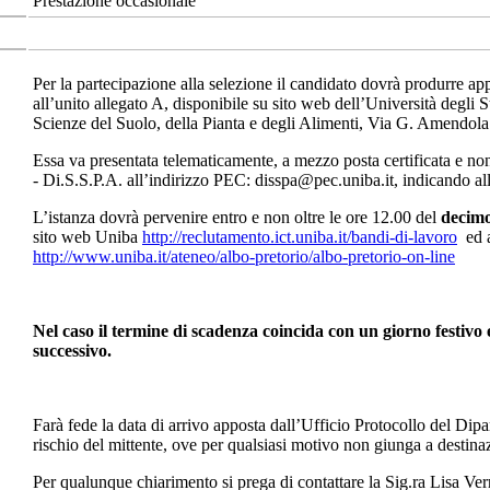
Prestazione occasionale
Per la partecipazione alla selezione il candidato dovrà produrre ap
all’unito allegato A, disponibile su sito web dell’Università degli 
Scienze del Suolo, della Pianta e degli Alimenti, Via G. Amendol
Essa va presentata telematicamente, a mezzo posta certificata e non
- Di.S.S.P.A. all’indirizzo PEC: disspa@pec.uniba.it, indicando al
L’istanza dovrà pervenire entro e non oltre le ore 12.00 del
decimo
sito web Uniba
http://reclutamento.ict.uniba.it/bandi-di-lavoro
ed a
http://www.uniba.it/ateneo/albo-pretorio/albo-pretorio-on-line
Nel caso il termine di scadenza coincida con un giorno festivo 
successivo.
Farà fede la data di arrivo apposta dall’Ufficio Protocollo del Dip
rischio del mittente, ove per qualsiasi motivo non giunga a destina
Per qualunque chiarimento si prega di contattare la Sig.ra Lisa V