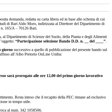
posita domanda, redatta su carta libera ed in base allo schema di cui
Studi di Bari Aldo Moro, indirizzata al Direttore del Dipartimento di
a n. 165/A – 70126 Bari.
, al Dipartimento di Scienze del Suolo, della Pianta e degli Alimenti
l’oggetto:
“Partecipazione selezione Bando D.D. n. __ del ____”
.
 giorno
successivo a quello di pubblicazione del presente bando sul
ffisso all’Albo Pretorio OnLine Uniba:
esso sarà prorogato alle ore 12,00 del primo giorno lavorativo
artimento. Resta inteso che il recapito della PEC rimane ad esclusivo
zione in tempo utile.
erroca al num. 342 1058506.