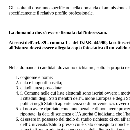
Gli aspiranti dovranno specificare nella domanda di ammissione alla
specificamente il relativo profilo professionale.
La domanda dovrà essere firmata dall’interessato.
Ai sensi dell’art. 39 - comma 1 - del D.P.R. 445/00, la sottoscr
all’istanza dovrà essere allegata copia fotostatica di un valido 
Nella domanda i candidati dovranno dichiarare, sotto la propria res
cognome e nome;
data e luogo di nascita;
cittadinanza posseduta;
il Comune nelle cui liste elettorali sono iscritti ovvero i mot
I cittadini degli Stati membri dell’Unione Europea e degli Sta
politici negli Stati di appartenenza o di provenienza, ovver
di non avere riportato condanne penali e di non avere proced
riportate, la data di sentenza e l’Autorità Giudiziaria che l’h
di essere in possesso del titolo di studio richiesto di cui all’
dell’Università/Istituto presso cui è stato conseguito nonché d
altresì, di avere adeguata conoscenza della lingua italiana;