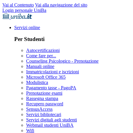
Vai al Contenuto
Vai alla navigazione del sito
Login personale UniBa
Servizi online
Per Studenti
Autocertificazioni
Come fare per...
Counseling Psicologico - Prenotazione
Manuali online
Immatricolazioni e iscrizioni
Microsoft Office 365
Modulistica
Pagamento tasse - PagoPA
Prenotazione esami
Rassegna stampa
Recupero password
SensusAccess
Servizi bibliotecari
Servizi digitali agli studenti
Webmail studenti UniBA
Wifi