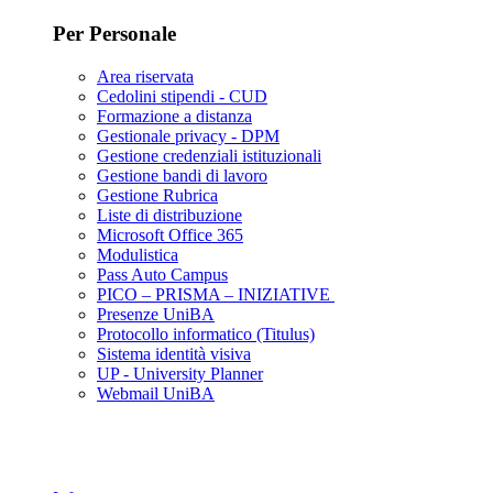
Per Personale
Area riservata
Cedolini stipendi - CUD
Formazione a distanza
Gestionale privacy - DPM
Gestione credenziali istituzionali
Gestione bandi di lavoro
Gestione Rubrica
Liste di distribuzione
Microsoft Office 365
Modulistica
Pass Auto Campus
PICO – PRISMA – INIZIATIVE
Presenze UniBA
Protocollo informatico (Titulus)
Sistema identità visiva
UP - University Planner
Webmail UniBA