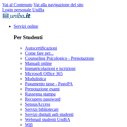
Vai al Contenuto
Vai alla navigazione del sito
Login personale UniBa
Servizi online
Per Studenti
Autocertificazioni
Come fare per...
Counseling Psicologico - Prenotazione
Manuali online
Immatricolazioni e iscrizioni
Microsoft Office 365
Modulistica
Pagamento tasse - PagoPA
Prenotazione esami
Rassegna stampa
Recupero password
SensusAccess
Servizi bibliotecari
Servizi digitali agli studenti
Webmail studenti UniBA
Wifi