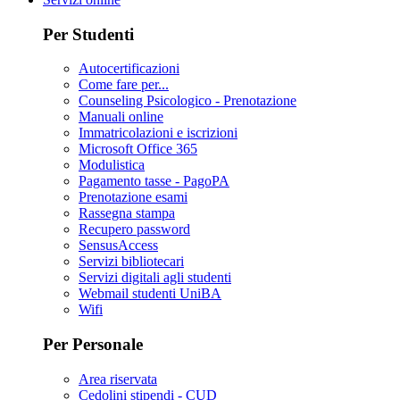
Per Studenti
Autocertificazioni
Come fare per...
Counseling Psicologico - Prenotazione
Manuali online
Immatricolazioni e iscrizioni
Microsoft Office 365
Modulistica
Pagamento tasse - PagoPA
Prenotazione esami
Rassegna stampa
Recupero password
SensusAccess
Servizi bibliotecari
Servizi digitali agli studenti
Webmail studenti UniBA
Wifi
Per Personale
Area riservata
Cedolini stipendi - CUD