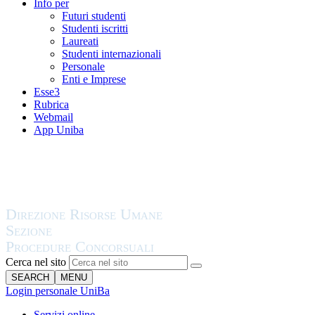
Info per
Futuri studenti
Studenti iscritti
Laureati
Studenti internazionali
Personale
Enti e Imprese
Esse3
Rubrica
Webmail
App Uniba
Cerca nel sito
SEARCH
MENU
Login personale UniBa
Servizi online