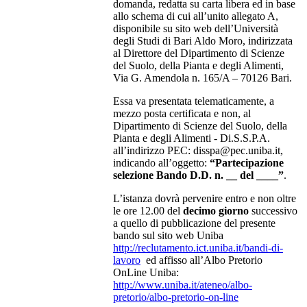
domanda, redatta su carta libera ed in base
allo schema di cui all’unito allegato A,
disponibile su sito web dell’Università
degli Studi di Bari Aldo Moro, indirizzata
al Direttore del Dipartimento di Scienze
del Suolo, della Pianta e degli Alimenti,
Via G. Amendola n. 165/A – 70126 Bari.
Essa va presentata telematicamente, a
mezzo posta certificata e non, al
Dipartimento di Scienze del Suolo, della
Pianta e degli Alimenti - Di.S.S.P.A.
all’indirizzo PEC: disspa@pec.uniba.it,
indicando all’oggetto:
“Partecipazione
selezione Bando D.D. n. __ del ____”
.
L’istanza dovrà pervenire entro e non oltre
le ore 12.00 del
decimo giorno
successivo
a quello di pubblicazione del presente
bando sul sito web Uniba
http://reclutamento.ict.uniba.it/bandi-di-
lavoro
ed affisso all’Albo Pretorio
OnLine Uniba:
http://www.uniba.it/ateneo/albo-
pretorio/albo-pretorio-on-line