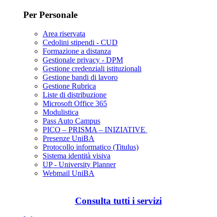
Per Personale
Area riservata
Cedolini stipendi - CUD
Formazione a distanza
Gestionale privacy - DPM
Gestione credenziali istituzionali
Gestione bandi di lavoro
Gestione Rubrica
Liste di distribuzione
Microsoft Office 365
Modulistica
Pass Auto Campus
PICO – PRISMA – INIZIATIVE
Presenze UniBA
Protocollo informatico (Titulus)
Sistema identità visiva
UP - University Planner
Webmail UniBA
Consulta tutti i servizi