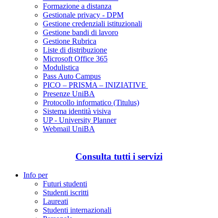
Formazione a distanza
Gestionale privacy - DPM
Gestione credenziali istituzionali
Gestione bandi di lavoro
Gestione Rubrica
Liste di distribuzione
Microsoft Office 365
Modulistica
Pass Auto Campus
PICO – PRISMA – INIZIATIVE
Presenze UniBA
Protocollo informatico (Titulus)
Sistema identità visiva
UP - University Planner
Webmail UniBA
Consulta tutti i servizi
Info per
Futuri studenti
Studenti iscritti
Laureati
Studenti internazionali