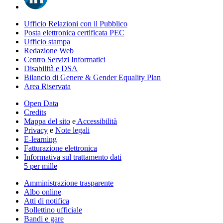
Ufficio Relazioni con il Pubblico
Posta elettronica certificata PEC
Ufficio stampa
Redazione Web
Centro Servizi Informatici
Disabilità e DSA
Bilancio di Genere & Gender Equality Plan
Area Riservata
Open Data
Credits
Mappa del sito
e
Accessibilità
Privacy
e
Note legali
E-learning
Fatturazione elettronica
Informativa sul trattamento dati
5 per mille
Amministrazione trasparente
Albo online
Atti di notifica
Bollettino ufficiale
Bandi e gare