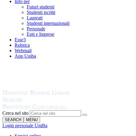
Info per
Futuri studenti
Studenti iscritti
Laureati
Studenti internazionali
Personale
Enti e Imprese
Esse3
Rubrica
Webmail
App Uniba
Cerca nel sito
SEARCH
MENU
Login personale UniBa
Servizi online