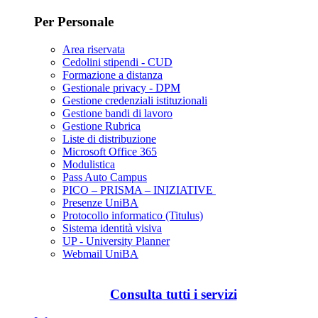
Per Personale
Area riservata
Cedolini stipendi - CUD
Formazione a distanza
Gestionale privacy - DPM
Gestione credenziali istituzionali
Gestione bandi di lavoro
Gestione Rubrica
Liste di distribuzione
Microsoft Office 365
Modulistica
Pass Auto Campus
PICO – PRISMA – INIZIATIVE
Presenze UniBA
Protocollo informatico (Titulus)
Sistema identità visiva
UP - University Planner
Webmail UniBA
Consulta tutti i servizi