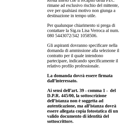
Resta inteso che il recapito della PEC
rimane ad esclusivo rischio del mittente,
ove per qualsiasi motivo non giunga a
destinazione in tempo utile.
Per qualunque chiarimento si prega di
contattare la Sig.ra Lisa Verroca al num.
080 5443072/342 1058506.
Gli aspiranti dovranno specificare nella
domanda di ammissione alla selezione il
contratto per il quale intendono
partecipare, indicando specificamente il
relativo profilo professionale.
La domanda dovrà essere firmata
dall’interessato.
Ai sensi dell’art. 39 - comma 1 - del
D.P.R. 445/00, la sottoscrizione
dell’istanza non è soggetta ad
autenticazione, ma all’istanza dovrà
essere allegata copia fotostatica di un
valido documento di identità del
sottoscrittore.