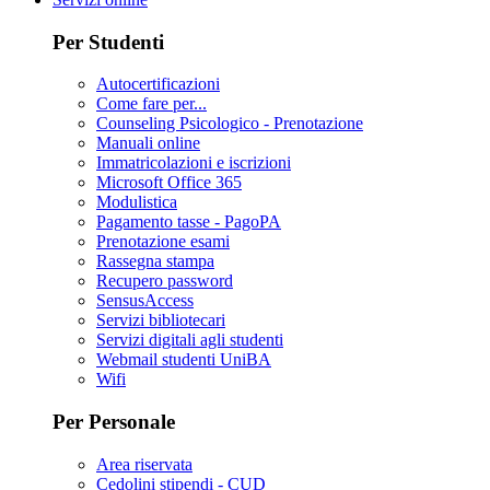
Per Studenti
Autocertificazioni
Come fare per...
Counseling Psicologico - Prenotazione
Manuali online
Immatricolazioni e iscrizioni
Microsoft Office 365
Modulistica
Pagamento tasse - PagoPA
Prenotazione esami
Rassegna stampa
Recupero password
SensusAccess
Servizi bibliotecari
Servizi digitali agli studenti
Webmail studenti UniBA
Wifi
Per Personale
Area riservata
Cedolini stipendi - CUD