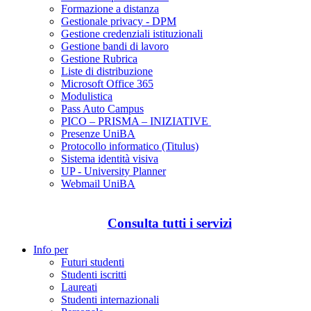
Formazione a distanza
Gestionale privacy - DPM
Gestione credenziali istituzionali
Gestione bandi di lavoro
Gestione Rubrica
Liste di distribuzione
Microsoft Office 365
Modulistica
Pass Auto Campus
PICO – PRISMA – INIZIATIVE
Presenze UniBA
Protocollo informatico (Titulus)
Sistema identità visiva
UP - University Planner
Webmail UniBA
Consulta tutti i servizi
Info per
Futuri studenti
Studenti iscritti
Laureati
Studenti internazionali