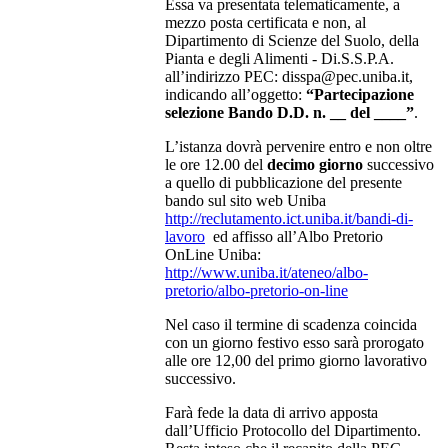
Essa va presentata telematicamente, a
mezzo posta certificata e non, al
Dipartimento di Scienze del Suolo, della
Pianta e degli Alimenti - Di.S.S.P.A.
all’indirizzo PEC: disspa@pec.uniba.it,
indicando all’oggetto:
“Partecipazione
selezione Bando D.D. n. __ del ____”
.
L’istanza dovrà pervenire entro e non oltre
le ore 12.00 del
decimo giorno
successivo
a quello di pubblicazione del presente
bando sul sito web Uniba
http://reclutamento.ict.uniba.it/bandi-di-
lavoro
ed affisso all’Albo Pretorio
OnLine Uniba:
http://www.uniba.it/ateneo/albo-
pretorio/albo-pretorio-on-line
Nel caso il termine di scadenza coincida
con un giorno festivo esso sarà prorogato
alle ore 12,00 del primo giorno lavorativo
successivo.
Farà fede la data di arrivo apposta
dall’Ufficio Protocollo del Dipartimento.