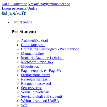
Vai al Contenuto
Vai alla navigazione del sito
Login personale UniBa
Servizi online
Per Studenti
Autocertificazioni
Come fare per...
Counseling Psicologico - Prenotazione
Manuali online
Immatricolazioni e iscrizioni
Microsoft Office 365
Modulistica
Pagamento tasse - PagoPA
Prenotazione esami
Rassegna stampa
Recupero password
SensusAccess
Servizi bibliotecari
Servizi digitali agli studenti
Webmail studenti UniBA
Wifi