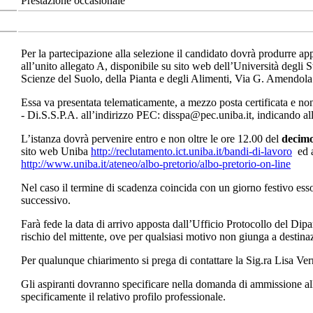
Prestazione occasionale
Per la partecipazione alla selezione il candidato dovrà produrre ap
all’unito allegato A, disponibile su sito web dell’Università degli 
Scienze del Suolo, della Pianta e degli Alimenti, Via G. Amendol
Essa va presentata telematicamente, a mezzo posta certificata e non
- Di.S.S.P.A. all’indirizzo PEC: disspa@pec.uniba.it, indicando al
L’istanza dovrà pervenire entro e non oltre le ore 12.00 del
decimo
sito web Uniba
http://reclutamento.ict.uniba.it/bandi-di-lavoro
ed a
http://www.uniba.it/ateneo/albo-pretorio/albo-pretorio-on-line
Nel caso il termine di scadenza coincida con un giorno festivo ess
successivo.
Farà fede la data di arrivo apposta dall’Ufficio Protocollo del Dip
rischio del mittente, ove per qualsiasi motivo non giunga a destina
Per qualunque chiarimento si prega di contattare la Sig.ra Lisa 
Gli aspiranti dovranno specificare nella domanda di ammissione alla
specificamente il relativo profilo professionale.