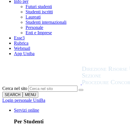
Info per
Futuri studenti
Studenti iscritti
Laureati
Studenti internazionali
Personale
Enti e Imprese
Esse3
Rubrica
Webmail
App Uniba
Cerca nel sito
SEARCH
MENU
Login personale UniBa
Servizi online
Per Studenti