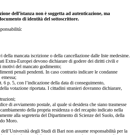
izione dell’istanza non è soggetta ad autenticazione, ma
documento di identità del sottoscrittore.
ponsabilità:
ivi della mancata iscrizione o della cancellazione dalle liste medesime.
ti Extra-Europei devono dichiarare di godere dei diritti civili e
o i motivi del mancato godimento;
imenti penali pendenti. In caso contrario indicare le condanne
a emessa;
art. 6 p. 5, con l’indicazione della data di conseguimento,
ella votazione riportata. I cittadini stranieri dovranno dichiarare,
trazioni;
dice di avviamento postale, al quale si desidera che siano trasmesse
cambiamento della propria residenza o del recapito indicato nella
nte alla segreteria del Dipartimento di Scienze del Suolo, della
Aldo Moro.
 dell’Università degli Studi di Bari non assume responsabilità per la