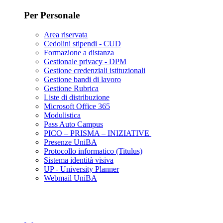
Per Personale
Area riservata
Cedolini stipendi - CUD
Formazione a distanza
Gestionale privacy - DPM
Gestione credenziali istituzionali
Gestione bandi di lavoro
Gestione Rubrica
Liste di distribuzione
Microsoft Office 365
Modulistica
Pass Auto Campus
PICO – PRISMA – INIZIATIVE
Presenze UniBA
Protocollo informatico (Titulus)
Sistema identità visiva
UP - University Planner
Webmail UniBA