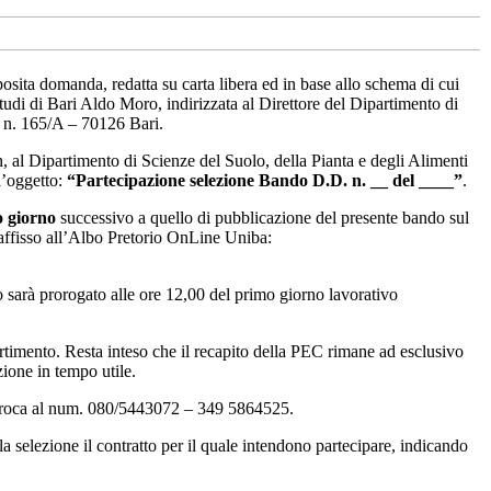
posita domanda, redatta su carta libera ed in base allo schema di cui
Studi di Bari Aldo Moro, indirizzata al Direttore del Dipartimento di
a n. 165/A – 70126 Bari.
, al Dipartimento di Scienze del Suolo, della Pianta e degli Alimenti
l’oggetto:
“Partecipazione selezione Bando D.D. n. __ del ____”
.
 giorno
successivo a quello di pubblicazione del presente bando sul
ffisso all’Albo Pretorio OnLine Uniba:
o sarà prorogato alle ore 12,00 del primo giorno lavorativo
artimento. Resta inteso che il recapito della PEC rimane ad esclusivo
zione in tempo utile.
Verroca al num. 080/5443072 – 349 5864525.
 selezione il contratto per il quale intendono partecipare, indicando