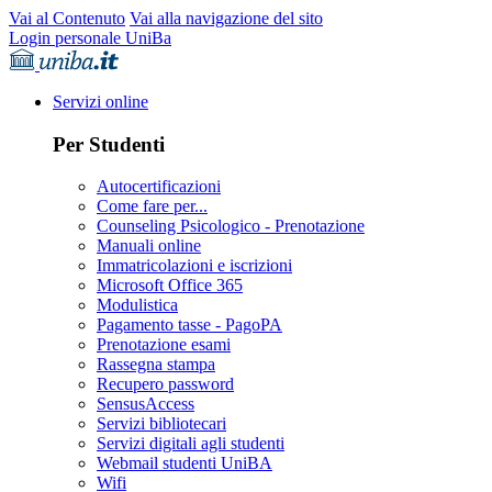
Vai al Contenuto
Vai alla navigazione del sito
Login personale UniBa
Servizi online
Per Studenti
Autocertificazioni
Come fare per...
Counseling Psicologico - Prenotazione
Manuali online
Immatricolazioni e iscrizioni
Microsoft Office 365
Modulistica
Pagamento tasse - PagoPA
Prenotazione esami
Rassegna stampa
Recupero password
SensusAccess
Servizi bibliotecari
Servizi digitali agli studenti
Webmail studenti UniBA
Wifi