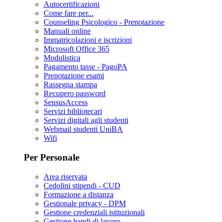
Autocertificazioni
Come fare per...
Counseling Psicologico - Prenotazione
Manuali online
Immatricolazioni e iscrizioni
Microsoft Office 365
Modulistica
Pagamento tasse - PagoPA
Prenotazione esami
Rassegna stampa
Recupero password
SensusAccess
Servizi bibliotecari
Servizi digitali agli studenti
Webmail studenti UniBA
Wifi
Per Personale
Area riservata
Cedolini stipendi - CUD
Formazione a distanza
Gestionale privacy - DPM
Gestione credenziali istituzionali
Gestione bandi di lavoro