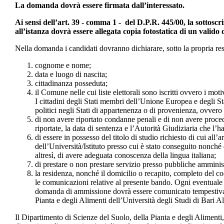
La domanda dovrà essere firmata dall’interessato.
Ai sensi dell’art. 39 - comma 1 - del D.P.R. 445/00, la sottoscr
all’istanza dovrà essere allegata copia fotostatica di un valido 
Nella domanda i candidati dovranno dichiarare, sotto la propria res
cognome e nome;
data e luogo di nascita;
cittadinanza posseduta;
il Comune nelle cui liste elettorali sono iscritti ovvero i mot
I cittadini degli Stati membri dell’Unione Europea e degli Sta
politici negli Stati di appartenenza o di provenienza, ovver
di non avere riportato condanne penali e di non avere proced
riportate, la data di sentenza e l’Autorità Giudiziaria che l’h
di essere in possesso del titolo di studio richiesto di cui all’
dell’Università/Istituto presso cui è stato conseguito nonché d
altresì, di avere adeguata conoscenza della lingua italiana;
di prestare o non prestare servizio presso pubbliche amminis
la residenza, nonché il domicilio o recapito, completo del co
le comunicazioni relative al presente bando. Ogni eventuale 
domanda di ammissione dovrà essere comunicato tempestivame
Pianta e degli Alimenti dell’Università degli Studi di Bari 
Il Dipartimento di Scienze del Suolo, della Pianta e degli Alimenti,