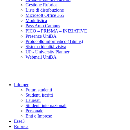
Gestione Rubrica
Liste di distribuzione
Microsoft Office 365
Modulistica
Pass Auto Campus
PICO – PRISMA – INIZIATIVE
Presenze UniBA
Protocollo informatico (Titulus)
Sistema identità visiva
UP - University Planner
Webmail UniBA
Info per
Futuri studenti
Studenti iscritti
Laureati
Studenti internazionali
Personale
Enti e Imprese
Esse3
Rubrica