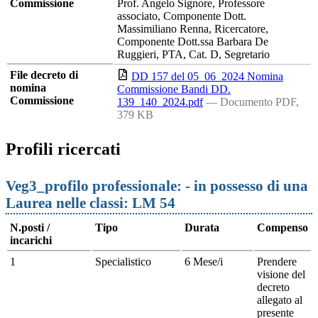
Commissione
Prof. Angelo Signore, Professore
associato, Componente Dott.
Massimiliano Renna, Ricercatore,
Componente Dott.ssa Barbara De
Ruggieri, PTA, Cat. D, Segretario
File decreto di
DD 157 del 05_06_2024 Nomina
nomina
Commissione Bandi DD.
Commissione
139_140_2024.pdf
— Documento PDF,
379 KB
Profili ricercati
Veg3_profilo professionale: - in possesso di una
Laurea nelle classi: LM 54
N.posti /
Tipo
Durata
Compenso
incarichi
1
Specialistico
6 Mese/i
Prendere
visione del
decreto
allegato al
presente