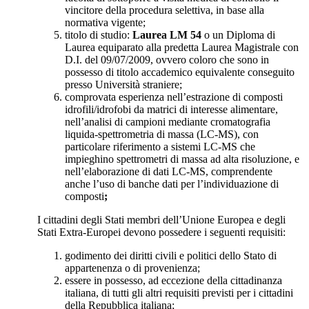
vincitore della procedura selettiva, in base alla
normativa vigente;
titolo di studio:
Laurea LM 54
o un Diploma di
Laurea equiparato alla predetta Laurea Magistrale con
D.I. del 09/07/2009, ovvero coloro che sono in
possesso di titolo accademico equivalente conseguito
presso Università straniere;
comprovata esperienza nell’estrazione di composti
idrofili/idrofobi da matrici di interesse alimentare,
nell’analisi di campioni mediante cromatografia
liquida-spettrometria di massa (LC-MS), con
particolare riferimento a sistemi LC-MS che
impieghino spettrometri di massa ad alta risoluzione, e
nell’elaborazione di dati LC-MS, comprendente
anche l’uso di banche dati per l’individuazione di
composti
;
I cittadini degli Stati membri dell’Unione Europea e degli
Stati Extra-Europei devono possedere i seguenti requisiti:
godimento dei diritti civili e politici dello Stato di
appartenenza o di provenienza;
essere in possesso, ad eccezione della cittadinanza
italiana, di tutti gli altri requisiti previsti per i cittadini
della Repubblica italiana;