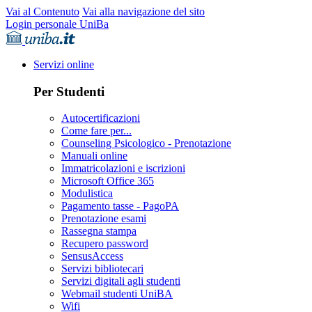
Vai al Contenuto
Vai alla navigazione del sito
Login personale UniBa
Servizi online
Per Studenti
Autocertificazioni
Come fare per...
Counseling Psicologico - Prenotazione
Manuali online
Immatricolazioni e iscrizioni
Microsoft Office 365
Modulistica
Pagamento tasse - PagoPA
Prenotazione esami
Rassegna stampa
Recupero password
SensusAccess
Servizi bibliotecari
Servizi digitali agli studenti
Webmail studenti UniBA
Wifi