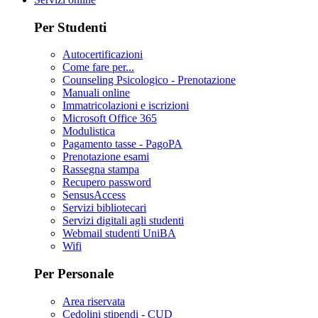
Per Studenti
Autocertificazioni
Come fare per...
Counseling Psicologico - Prenotazione
Manuali online
Immatricolazioni e iscrizioni
Microsoft Office 365
Modulistica
Pagamento tasse - PagoPA
Prenotazione esami
Rassegna stampa
Recupero password
SensusAccess
Servizi bibliotecari
Servizi digitali agli studenti
Webmail studenti UniBA
Wifi
Per Personale
Area riservata
Cedolini stipendi - CUD