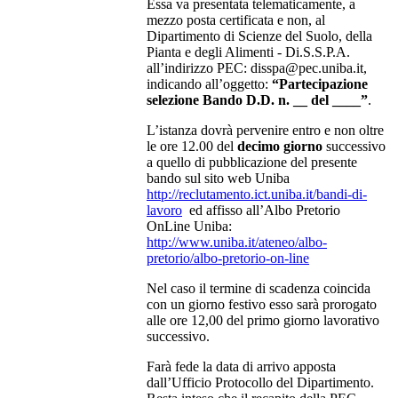
Essa va presentata telematicamente, a
mezzo posta certificata e non, al
Dipartimento di Scienze del Suolo, della
Pianta e degli Alimenti - Di.S.S.P.A.
all’indirizzo PEC: disspa@pec.uniba.it,
indicando all’oggetto:
“Partecipazione
selezione Bando D.D. n. __ del ____”
.
L’istanza dovrà pervenire entro e non oltre
le ore 12.00 del
decimo giorno
successivo
a quello di pubblicazione del presente
bando sul sito web Uniba
http://reclutamento.ict.uniba.it/bandi-di-
lavoro
ed affisso all’Albo Pretorio
OnLine Uniba:
http://www.uniba.it/ateneo/albo-
pretorio/albo-pretorio-on-line
Nel caso il termine di scadenza coincida
con un giorno festivo esso sarà prorogato
alle ore 12,00 del primo giorno lavorativo
successivo.
Farà fede la data di arrivo apposta
dall’Ufficio Protocollo del Dipartimento.