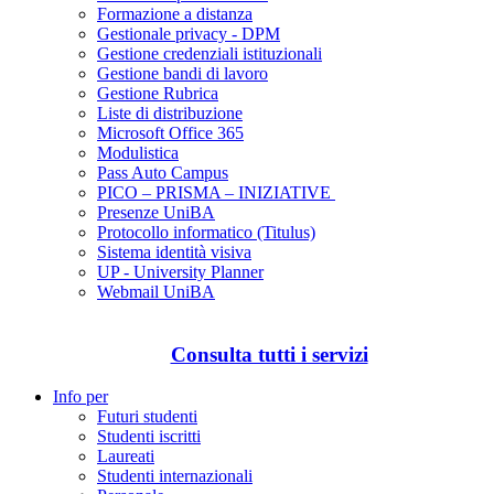
Formazione a distanza
Gestionale privacy - DPM
Gestione credenziali istituzionali
Gestione bandi di lavoro
Gestione Rubrica
Liste di distribuzione
Microsoft Office 365
Modulistica
Pass Auto Campus
PICO – PRISMA – INIZIATIVE
Presenze UniBA
Protocollo informatico (Titulus)
Sistema identità visiva
UP - University Planner
Webmail UniBA
Consulta tutti i servizi
Info per
Futuri studenti
Studenti iscritti
Laureati
Studenti internazionali