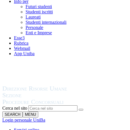
Info per
Futuri studenti
Studenti iscritti
Laureati
Studenti internazionali
Personale
Enti e Imprese
Esse3
Rubrica
Webmail
App Uniba
Cerca nel sito
SEARCH
MENU
Login personale UniBa
Servizi online