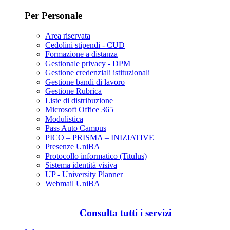
Per Personale
Area riservata
Cedolini stipendi - CUD
Formazione a distanza
Gestionale privacy - DPM
Gestione credenziali istituzionali
Gestione bandi di lavoro
Gestione Rubrica
Liste di distribuzione
Microsoft Office 365
Modulistica
Pass Auto Campus
PICO – PRISMA – INIZIATIVE
Presenze UniBA
Protocollo informatico (Titulus)
Sistema identità visiva
UP - University Planner
Webmail UniBA
Consulta tutti i servizi