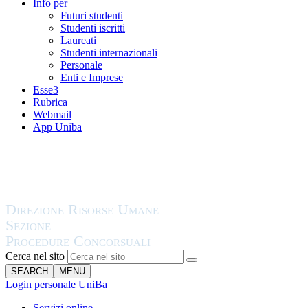
Info per
Futuri studenti
Studenti iscritti
Laureati
Studenti internazionali
Personale
Enti e Imprese
Esse3
Rubrica
Webmail
App Uniba
Cerca nel sito
SEARCH
MENU
Login personale UniBa
Servizi online