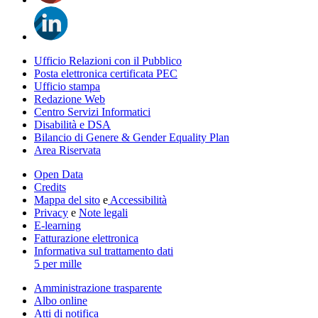
Ufficio Relazioni con il Pubblico
Posta elettronica certificata PEC
Ufficio stampa
Redazione Web
Centro Servizi Informatici
Disabilità e DSA
Bilancio di Genere & Gender Equality Plan
Area Riservata
Open Data
Credits
Mappa del sito
e
Accessibilità
Privacy
e
Note legali
E-learning
Fatturazione elettronica
Informativa sul trattamento dati
5 per mille
Amministrazione trasparente
Albo online
Atti di notifica