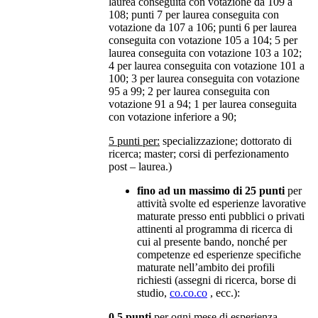
laurea conseguita con votazione da 109 a
108; punti 7 per laurea conseguita con
votazione da 107 a 106; punti 6 per laurea
conseguita con votazione 105 a 104; 5 per
laurea conseguita con votazione 103 a 102;
4 per laurea conseguita con votazione 101 a
100; 3 per laurea conseguita con votazione
95 a 99; 2 per laurea conseguita con
votazione 91 a 94; 1 per laurea conseguita
con votazione inferiore a 90;
5 punti per:
specializzazione; dottorato di
ricerca; master; corsi di perfezionamento
post – laurea.)
fino ad un massimo di 25 punti
per
attività svolte ed esperienze lavorative
maturate presso enti pubblici o privati
attinenti al programma di ricerca di
cui al presente bando, nonché per
competenze ed esperienze specifiche
maturate nell’ambito dei profili
richiesti (assegni di ricerca, borse di
studio,
co.co.co
, ecc.):
0,5 punti
per ogni mese di esperienza