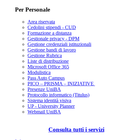
Per Personale
Area riservata
Cedolini stipendi - CUD
Formazione a distanza
Gestionale privacy - DPM
Gestione credenziali istituzionali
Gestione bandi di lavoro
Gestione Rubrica
Liste di distribuzione
Microsoft Office 365
Modulistica
Pass Auto Campus
PICO – PRISMA – INIZIATIVE
Presenze UniBA
Protocollo informatico (Titulus)
Sistema identità visiva
UP - University Planner
Webmail UniBA
Consulta tutti i servizi