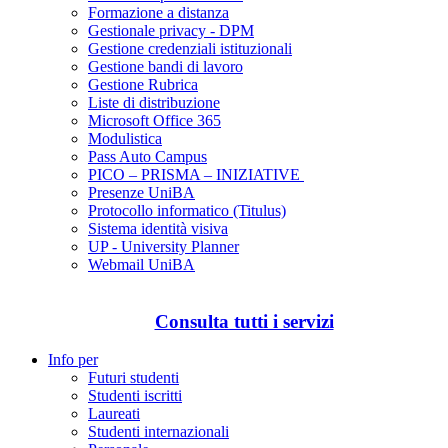
Formazione a distanza
Gestionale privacy - DPM
Gestione credenziali istituzionali
Gestione bandi di lavoro
Gestione Rubrica
Liste di distribuzione
Microsoft Office 365
Modulistica
Pass Auto Campus
PICO – PRISMA – INIZIATIVE
Presenze UniBA
Protocollo informatico (Titulus)
Sistema identità visiva
UP - University Planner
Webmail UniBA
Consulta tutti i servizi
Info per
Futuri studenti
Studenti iscritti
Laureati
Studenti internazionali