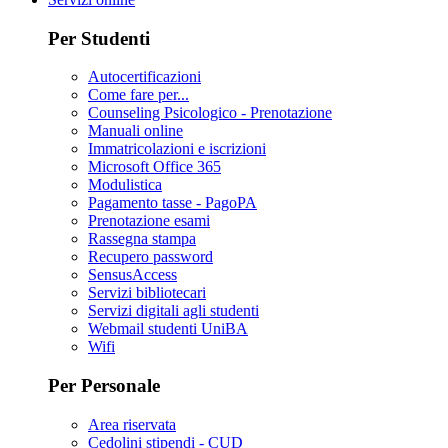
Per Studenti
Autocertificazioni
Come fare per...
Counseling Psicologico - Prenotazione
Manuali online
Immatricolazioni e iscrizioni
Microsoft Office 365
Modulistica
Pagamento tasse - PagoPA
Prenotazione esami
Rassegna stampa
Recupero password
SensusAccess
Servizi bibliotecari
Servizi digitali agli studenti
Webmail studenti UniBA
Wifi
Per Personale
Area riservata
Cedolini stipendi - CUD