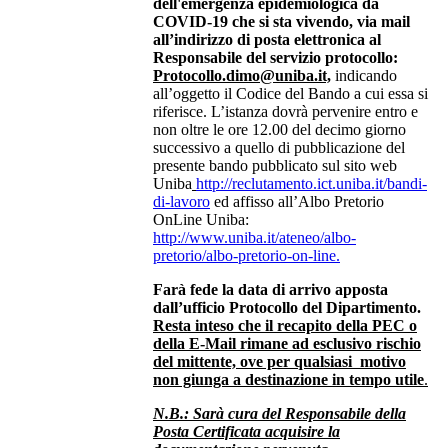
dell'emergenza epidemiologica da
COVID-19 che si sta vivendo, via mail
all’indirizzo di posta elettronica al
Responsabile del servizio protocollo:
Protocollo.dimo@uniba.it,
indicando
all’oggetto il Codice del Bando a cui essa si
riferisce. L’istanza dovrà pervenire entro e
non oltre le ore 12.00 del decimo giorno
successivo a quello di pubblicazione del
presente bando pubblicato sul sito web
Uniba
http://reclutamento.ict.uniba.it/bandi-
di-lavoro
ed affisso all’Albo Pretorio
OnLine Uniba:
http://www.uniba.it/ateneo/albo-
pretorio/albo-pretorio-on-line.
Farà fede la data di arrivo apposta
dall’ufficio Protocollo del Dipartimento.
Resta inteso che il recapito della PEC o
della E-Mail rimane ad esclusivo rischio
del mittente, ove per qualsiasi motivo
non giunga a destinazione in tempo utile
.
N.B.: Sarà cura del Responsabile della
Posta Certificata acquisire la