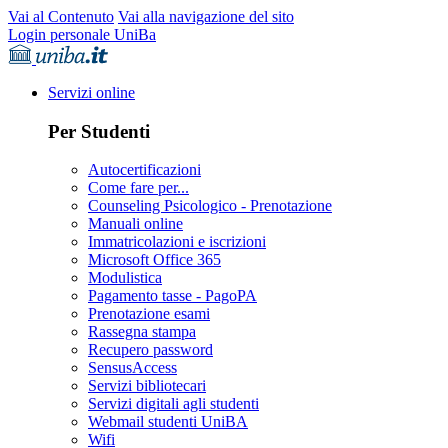
Vai al Contenuto
Vai alla navigazione del sito
Login personale UniBa
Servizi online
Per Studenti
Autocertificazioni
Come fare per...
Counseling Psicologico - Prenotazione
Manuali online
Immatricolazioni e iscrizioni
Microsoft Office 365
Modulistica
Pagamento tasse - PagoPA
Prenotazione esami
Rassegna stampa
Recupero password
SensusAccess
Servizi bibliotecari
Servizi digitali agli studenti
Webmail studenti UniBA
Wifi