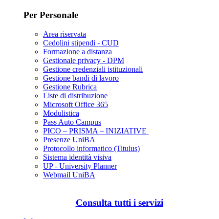
Per Personale
Area riservata
Cedolini stipendi - CUD
Formazione a distanza
Gestionale privacy - DPM
Gestione credenziali istituzionali
Gestione bandi di lavoro
Gestione Rubrica
Liste di distribuzione
Microsoft Office 365
Modulistica
Pass Auto Campus
PICO – PRISMA – INIZIATIVE
Presenze UniBA
Protocollo informatico (Titulus)
Sistema identità visiva
UP - University Planner
Webmail UniBA
Consulta tutti i servizi