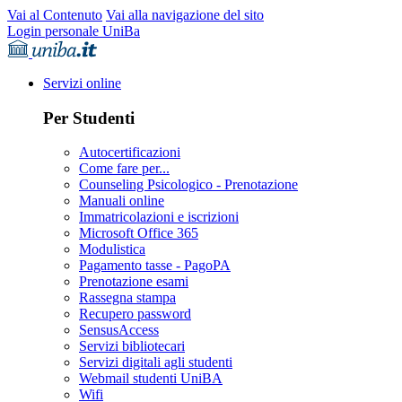
Vai al Contenuto
Vai alla navigazione del sito
Login personale UniBa
Servizi online
Per Studenti
Autocertificazioni
Come fare per...
Counseling Psicologico - Prenotazione
Manuali online
Immatricolazioni e iscrizioni
Microsoft Office 365
Modulistica
Pagamento tasse - PagoPA
Prenotazione esami
Rassegna stampa
Recupero password
SensusAccess
Servizi bibliotecari
Servizi digitali agli studenti
Webmail studenti UniBA
Wifi