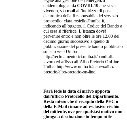
legate alla gestione dell'emergenza
epidemiologica da
COVID-19
che si sta
vivendo,
via mail
all’indirizzo di posta
elettronica della Responsabile del servizio
protocollo: clara.rosiello@uniba.it,
indicando all’oggetto, il Codice del Bando a
cui essa si riferisce. L’istanza dovrà
pervenire entro e non oltre le ore 12.00 del
decimo giorno successivo a quello di
pubblicazione del presente bando pubblicato
sul sito web Uniba
http://reclutamento.ict.uniba.it/bandi-di-
lavoro ed affisso all’Albo Pretorio OnLine
Uniba: http://www.uniba.it/ateneo/albo-
pretorio/albo-pretorio-on-line.
Farà fede la data di arrivo apposta
dall’ufficio Protocollo del Dipartimento.
Resta inteso che il recapito della PEC o
della E-Mail rimane ad esclusivo rischio
del mittente, ove per qualsiasi motivo non
giunga a destinazione in tempo utile
.