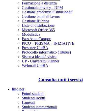
Formazione a distanza
Gestionale privacy - DPM
Gestione credenziali istituzionali
Gestione bandi di lavoro
Gestione Rubrica
Liste di distribuzione
Microsoft Office 365
Modulistica
Pass Auto Campus
PICO – PRISMA – INIZIATIVE
Presenze UniBA
Protocollo informatico (Titulus)
Sistema identità visiva
UP - University Planner
Webmail UniBA
Consulta tutti i servizi
Info per
Futuri studenti
Studenti iscritti
Laureati
Studenti internazionali