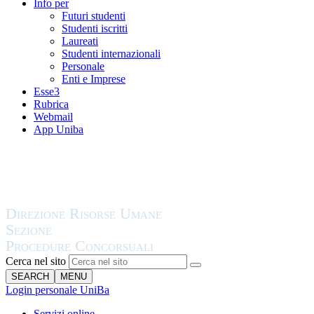
Info per
Futuri studenti
Studenti iscritti
Laureati
Studenti internazionali
Personale
Enti e Imprese
Esse3
Rubrica
Webmail
App Uniba
Cerca nel sito
SEARCH
MENU
Login personale UniBa
Servizi online