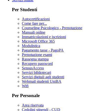
Per Studenti
Autocertificazioni
Come fare per...
Counseling Psicologico - Prenotazione
Manuali online
Immatricolazioni e iscrizioni
Microsoft Office 365
Modulistica
Pagamento tasse - PagoPA
Prenotazione esami
Rassegna stampa
Recupero password
SensusAccess
Servizi bibliotecari
Servizi digitali agli studenti
Webmail studenti UniBA
Wifi
Per Personale
Area riservata
Cedolini stipendi - CUD