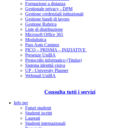
Formazione a distanza
Gestionale privacy - DPM
Gestione credenziali istituzionali
Gestione bandi di lavoro
Gestione Rubrica
Liste di distribuzione
Microsoft Office 365
Modulistica
Pass Auto Campus
PICO – PRISMA – INIZIATIVE
Presenze UniBA
Protocollo informatico (Titulus)
Sistema identità visiva
UP - University Planner
Webmail UniBA
Consulta tutti i servizi
Info per
Futuri studenti
Studenti iscritti
Laureati
Studenti internazionali