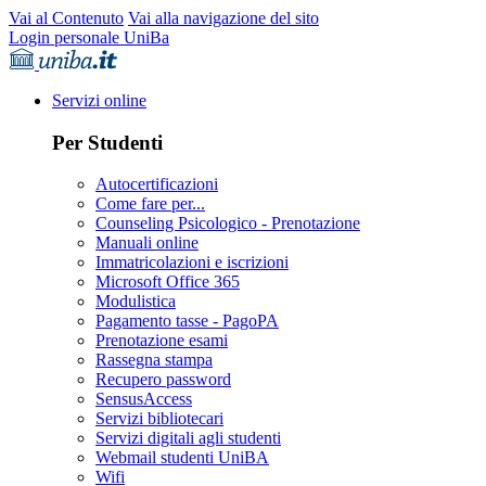
Vai al Contenuto
Vai alla navigazione del sito
Login personale UniBa
Servizi online
Per Studenti
Autocertificazioni
Come fare per...
Counseling Psicologico - Prenotazione
Manuali online
Immatricolazioni e iscrizioni
Microsoft Office 365
Modulistica
Pagamento tasse - PagoPA
Prenotazione esami
Rassegna stampa
Recupero password
SensusAccess
Servizi bibliotecari
Servizi digitali agli studenti
Webmail studenti UniBA
Wifi