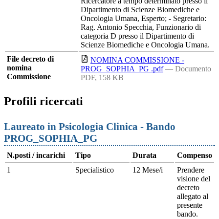
Ricercatore a tempo determinato presso il
Dipartimento di Scienze Biomediche e
Oncologia Umana, Esperto; - Segretario:
Rag. Antonio Specchia, Funzionario di
categoria D presso il Dipartimento di
Scienze Biomediche e Oncologia Umana.
File decreto di
NOMINA COMMISSIONE -
nomina
PROG_SOPHIA_PG .pdf
— Documento
Commissione
PDF, 158 KB
Profili ricercati
Laureato in Psicologia Clinica - Bando
PROG_SOPHIA_PG
N.posti / incarichi
Tipo
Durata
Compenso
1
Specialistico
12 Mese/i
Prendere
visione del
decreto
allegato al
presente
bando.