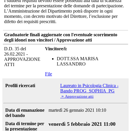
I suddetti requisiti devono essere posseduti alla data di scadenza
del termine per la presentazione delle domande di partecipazione.
L’Amministrazione del Dipartimento potrà disporre in ogni
momento, con decreto motivato del Direttore, l’esclusione per
difetto dei requisiti prescritti.
Graduatorie finali aggiornate con l'eventuale scorrimento
degli idonei non vincitori / Approvazione atti
D.D. 35 del
Vincitore/i:
26.02.2021 -
DOTT.SSA MARISA
APPROVAZIONE
LASSANDRO
ATTI
File
Profili ricercati
Laureato in Psicologia Clinica -
Bando PROG_SOPHIA_PG
»
Approvazione atti
Data di emanazione
martedì 26 gennaio 2021 10:10
del bando
Data di termine per
venerdì 5 febbraio 2021 11:00
la presentazione