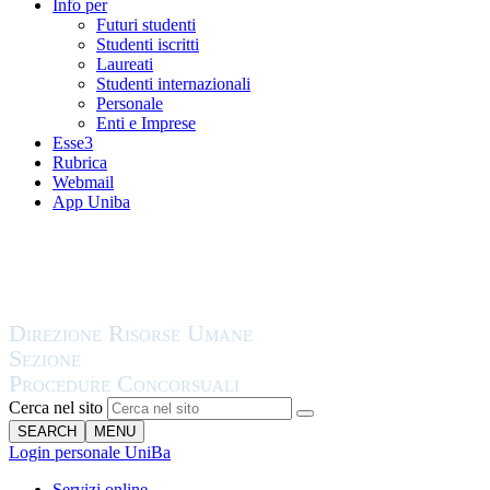
Info per
Futuri studenti
Studenti iscritti
Laureati
Studenti internazionali
Personale
Enti e Imprese
Esse3
Rubrica
Webmail
App Uniba
Cerca nel sito
SEARCH
MENU
Login personale UniBa
Servizi online