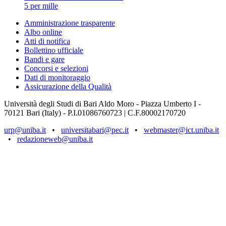
5 per mille
Amministrazione trasparente
Albo online
Atti di notifica
Bollettino ufficiale
Bandi e gare
Concorsi e selezioni
Dati di monitoraggio
Assicurazione della Qualità
Università degli Studi di Bari Aldo Moro - Piazza Umberto I -
70121 Bari (Italy) - P.I.01086760723 | C.F.80002170720
urp@uniba.it
•
universitabari@pec.it
•
webmaster@ict.uniba.it
•
redazioneweb@uniba.it