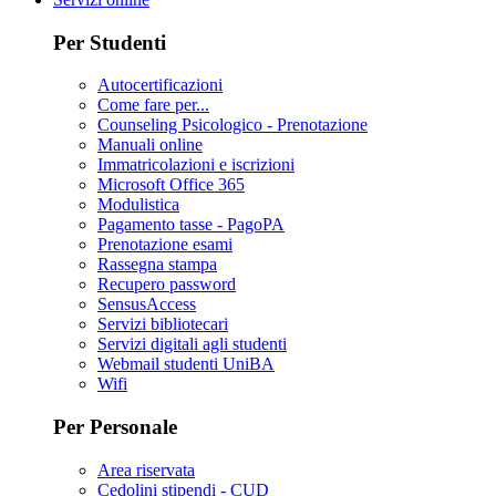
Per Studenti
Autocertificazioni
Come fare per...
Counseling Psicologico - Prenotazione
Manuali online
Immatricolazioni e iscrizioni
Microsoft Office 365
Modulistica
Pagamento tasse - PagoPA
Prenotazione esami
Rassegna stampa
Recupero password
SensusAccess
Servizi bibliotecari
Servizi digitali agli studenti
Webmail studenti UniBA
Wifi
Per Personale
Area riservata
Cedolini stipendi - CUD