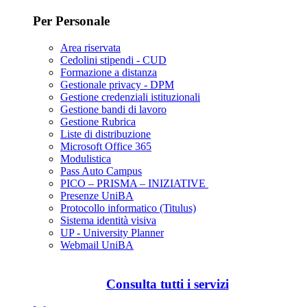
Per Personale
Area riservata
Cedolini stipendi - CUD
Formazione a distanza
Gestionale privacy - DPM
Gestione credenziali istituzionali
Gestione bandi di lavoro
Gestione Rubrica
Liste di distribuzione
Microsoft Office 365
Modulistica
Pass Auto Campus
PICO – PRISMA – INIZIATIVE
Presenze UniBA
Protocollo informatico (Titulus)
Sistema identità visiva
UP - University Planner
Webmail UniBA
Consulta tutti i servizi