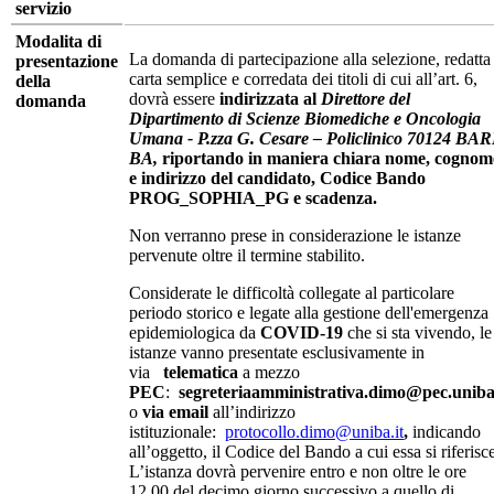
servizio
Modalita di
La domanda di partecipazione alla selezione, redatta
presentazione
carta semplice e corredata dei titoli di cui all’art. 6,
della
dovrà essere
indirizzata al
Direttore del
domanda
Dipartimento di Scienze Biomediche e Oncologia
Umana - P.zza G. Cesare – Policlinico 70124 BAR
BA,
riportando in maniera chiara nome, cognom
e indirizzo del candidato, Codice Bando
PROG_SOPHIA_PG e scadenza.
Non verranno prese in considerazione le istanze
pervenute oltre il termine stabilito.
Considerate le difficoltà collegate al particolare
periodo storico e legate alla gestione dell'emergenza
epidemiologica da
COVID-19
che si sta vivendo, le
istanze vanno presentate esclusivamente in
via
telematica
a mezzo
PEC
:
segreteriaamministrativa.dimo@pec.uniba
o
via email
all’indirizzo
istituzionale:
protocollo.dimo@uniba.it
,
indicando
all’oggetto, il Codice del Bando a cui essa si riferisc
L’istanza dovrà pervenire entro e non oltre le ore
12.00 del decimo giorno successivo a quello di