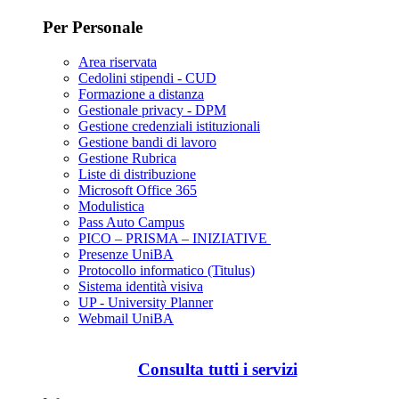
Per Personale
Area riservata
Cedolini stipendi - CUD
Formazione a distanza
Gestionale privacy - DPM
Gestione credenziali istituzionali
Gestione bandi di lavoro
Gestione Rubrica
Liste di distribuzione
Microsoft Office 365
Modulistica
Pass Auto Campus
PICO – PRISMA – INIZIATIVE
Presenze UniBA
Protocollo informatico (Titulus)
Sistema identità visiva
UP - University Planner
Webmail UniBA
Consulta tutti i servizi