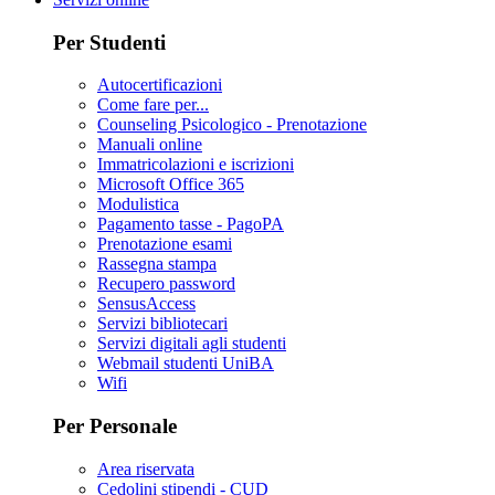
Per Studenti
Autocertificazioni
Come fare per...
Counseling Psicologico - Prenotazione
Manuali online
Immatricolazioni e iscrizioni
Microsoft Office 365
Modulistica
Pagamento tasse - PagoPA
Prenotazione esami
Rassegna stampa
Recupero password
SensusAccess
Servizi bibliotecari
Servizi digitali agli studenti
Webmail studenti UniBA
Wifi
Per Personale
Area riservata
Cedolini stipendi - CUD