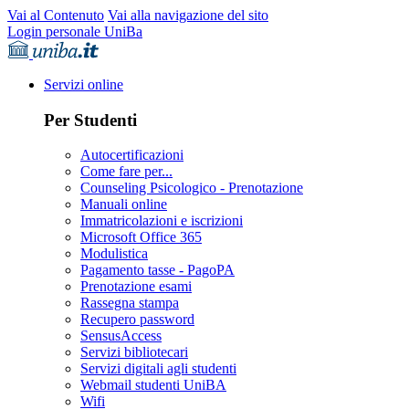
Vai al Contenuto
Vai alla navigazione del sito
Login personale UniBa
Servizi online
Per Studenti
Autocertificazioni
Come fare per...
Counseling Psicologico - Prenotazione
Manuali online
Immatricolazioni e iscrizioni
Microsoft Office 365
Modulistica
Pagamento tasse - PagoPA
Prenotazione esami
Rassegna stampa
Recupero password
SensusAccess
Servizi bibliotecari
Servizi digitali agli studenti
Webmail studenti UniBA
Wifi