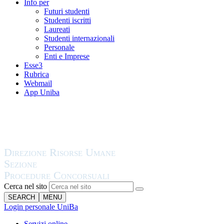
Info per
Futuri studenti
Studenti iscritti
Laureati
Studenti internazionali
Personale
Enti e Imprese
Esse3
Rubrica
Webmail
App Uniba
Cerca nel sito
SEARCH
MENU
Login personale UniBa
Servizi online