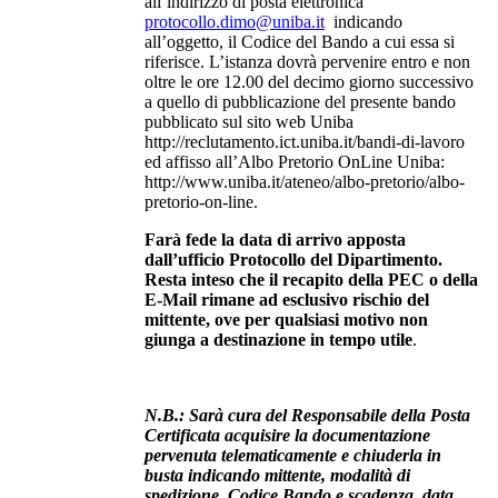
all’indirizzo di posta elettronica
protocollo.dimo@uniba.it
indicando
all’oggetto, il Codice del Bando a cui essa si
riferisce. L’istanza dovrà pervenire entro e non
oltre le ore 12.00 del decimo giorno successivo
a quello di pubblicazione del presente bando
pubblicato sul sito web Uniba
http://reclutamento.ict.uniba.it/bandi-di-lavoro
ed affisso all’Albo Pretorio OnLine Uniba:
http://www.uniba.it/ateneo/albo-pretorio/albo-
pretorio-on-line.
Farà fede la data di arrivo apposta
dall’ufficio Protocollo del Dipartimento.
Resta inteso che il recapito della PEC o della
E-Mail rimane ad esclusivo rischio del
mittente, ove per qualsiasi motivo non
giunga a destinazione in tempo utile
.
N.B.: Sarà cura del Responsabile della Posta
Certificata acquisire la documentazione
pervenuta telematicamente e chiuderla in
busta indicando mittente, modalità di
spedizione, Codice Bando e scadenza, data,