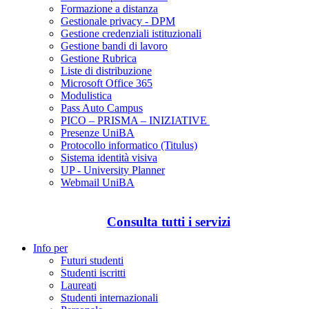
Formazione a distanza
Gestionale privacy - DPM
Gestione credenziali istituzionali
Gestione bandi di lavoro
Gestione Rubrica
Liste di distribuzione
Microsoft Office 365
Modulistica
Pass Auto Campus
PICO – PRISMA – INIZIATIVE
Presenze UniBA
Protocollo informatico (Titulus)
Sistema identità visiva
UP - University Planner
Webmail UniBA
Consulta tutti i servizi
Info per
Futuri studenti
Studenti iscritti
Laureati
Studenti internazionali