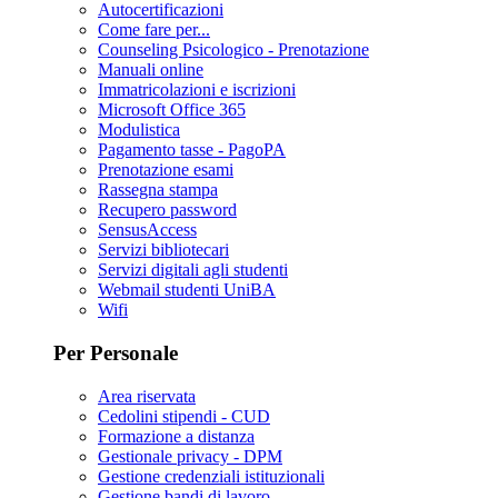
Autocertificazioni
Come fare per...
Counseling Psicologico - Prenotazione
Manuali online
Immatricolazioni e iscrizioni
Microsoft Office 365
Modulistica
Pagamento tasse - PagoPA
Prenotazione esami
Rassegna stampa
Recupero password
SensusAccess
Servizi bibliotecari
Servizi digitali agli studenti
Webmail studenti UniBA
Wifi
Per Personale
Area riservata
Cedolini stipendi - CUD
Formazione a distanza
Gestionale privacy - DPM
Gestione credenziali istituzionali
Gestione bandi di lavoro