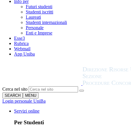
Info per
Futuri studenti
Studenti iscritti
Laureati
Studenti internazionali
Personale
Enti e Imprese
Esse3
Rubrica
Webmail
App Uniba
Cerca nel sito
SEARCH
MENU
Login personale UniBa
Servizi online
Per Studenti