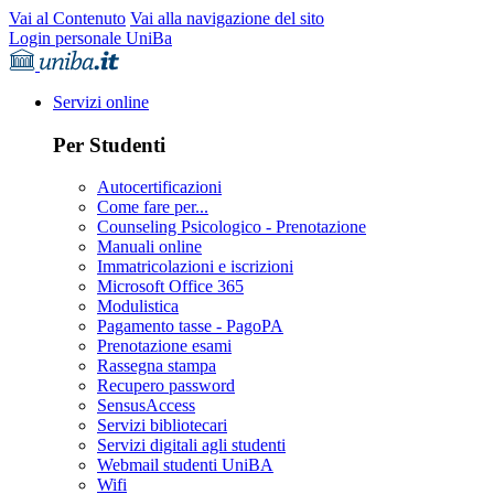
Vai al Contenuto
Vai alla navigazione del sito
Login personale UniBa
Servizi online
Per Studenti
Autocertificazioni
Come fare per...
Counseling Psicologico - Prenotazione
Manuali online
Immatricolazioni e iscrizioni
Microsoft Office 365
Modulistica
Pagamento tasse - PagoPA
Prenotazione esami
Rassegna stampa
Recupero password
SensusAccess
Servizi bibliotecari
Servizi digitali agli studenti
Webmail studenti UniBA
Wifi