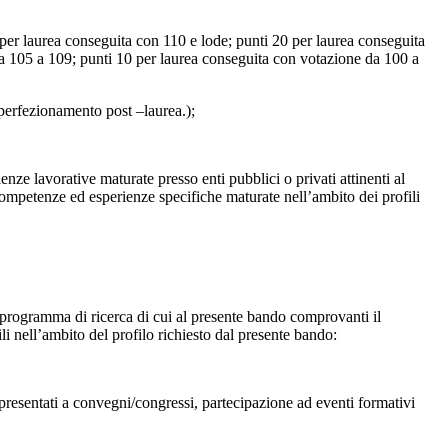
er laurea conseguita con 110 e lode; punti 20 per laurea conseguita
a 105 a 109; punti 10 per laurea conseguita con votazione da 100 a
i perfezionamento post –laurea.);
ienze lavorative maturate presso enti pubblici o privati attinenti al
ompetenze ed esperienze specifiche maturate nell’ambito dei profili
i al programma di ricerca di cui al presente bando comprovanti il
i nell’ambito del profilo richiesto dal presente bando:
r presentati a convegni/congressi, partecipazione ad eventi formativi