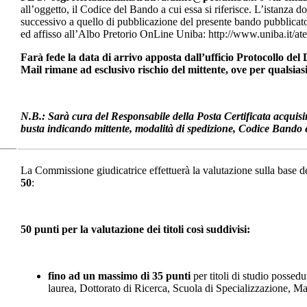
all’oggetto, il Codice del Bando a cui essa si riferisce. L’istanza 
successivo a quello di pubblicazione del presente bando pubblicato 
ed affisso all’Albo Pretorio OnLine Uniba: http://www.uniba.it/ate
Farà fede la data di arrivo apposta dall’ufficio Protocollo del
Mail rimane ad esclusivo rischio del mittente, ove per qualsia
N.B.: Sarà cura del Responsabile della Posta Certificata acquis
busta indicando mittente, modalità di spedizione, Codice Bando e
La Commissione giudicatrice effettuerà la valutazione sulla base d
50
:
50 punti per la valutazione dei titoli così suddivisi:
fino ad un massimo di 35 punti
per titoli di studio possed
laurea, Dottorato di Ricerca, Scuola di Specializzazione, Mast