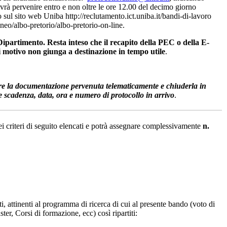
dovrà pervenire entro e non oltre le ore 12.00 del decimo giorno
sul sito web Uniba http://reclutamento.ict.uniba.it/bandi-di-lavoro
neo/albo-pretorio/albo-pretorio-on-line.
 Dipartimento. Resta inteso che il recapito della PEC o della E-
si motivo non giunga a destinazione in tempo utile
.
ire la documentazione pervenuta telematicamente e chiuderla in
 scadenza, data, ora e numero di protocollo in arrivo
.
ei criteri di seguito elencati e potrà assegnare complessivamente
n.
uti, attinenti al programma di ricerca di cui al presente bando (voto di
er, Corsi di formazione, ecc) così ripartiti: