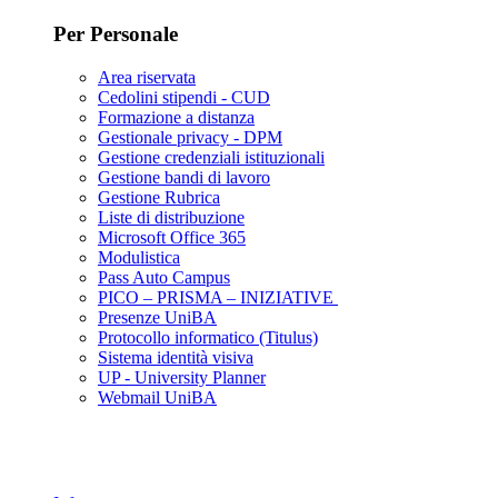
Per Personale
Area riservata
Cedolini stipendi - CUD
Formazione a distanza
Gestionale privacy - DPM
Gestione credenziali istituzionali
Gestione bandi di lavoro
Gestione Rubrica
Liste di distribuzione
Microsoft Office 365
Modulistica
Pass Auto Campus
PICO – PRISMA – INIZIATIVE
Presenze UniBA
Protocollo informatico (Titulus)
Sistema identità visiva
UP - University Planner
Webmail UniBA