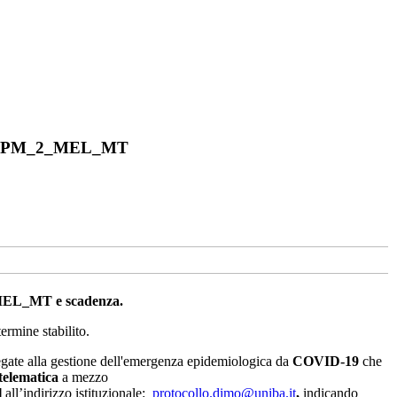
O - NPM_2_MEL_MT
_MEL_MT e scadenza.
ermine stabilito.
 legate alla gestione dell'emergenza epidemiologica da
COVID-19
che
telematica
a mezzo
l
all’indirizzo istituzionale:
protocollo.dimo@uniba.it
,
indicando