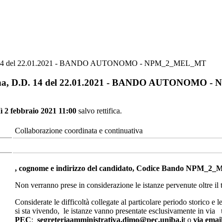
 D.D. 14 del 22.01.2021 - BANDO AUTONOMO - NPM_2_MEL_MT
 umana, D.D. 14 del 22.01.2021 - BANDO AUTONOM
ì 2 febbraio 2021 11:00
salvo rettifica.
Collaborazione coordinata e continuativa
, cognome e indirizzo del candidato, Codice Bando NPM_2
Non verranno prese in considerazione le istanze pervenute oltre il t
Considerate le difficoltà collegate al particolare periodo storico e
si sta vivendo, le istanze vanno presentate esclusivamente in via
PEC
:
segreteriaamministrativa.dimo@pec.uniba.i
t o
via emai