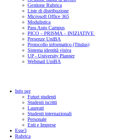
Gestione Rubrica
Liste di distribuzione
Microsoft Office 365
Modulistica
Pass Auto Campus
PICO – PRISMA – INIZIATIVE
Presenze UniBA
Protocollo informatico (Titulus)
Sistema identità visiva
UP - University Planner
Webmail UniBA
Info per
Futuri studenti
Studenti iscritti
Laureati
Studenti internazionali
Personale
Enti e Imprese
Esse3
Rubrica