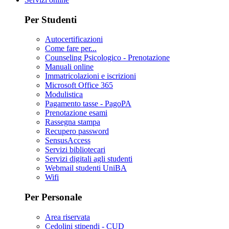
Per Studenti
Autocertificazioni
Come fare per...
Counseling Psicologico - Prenotazione
Manuali online
Immatricolazioni e iscrizioni
Microsoft Office 365
Modulistica
Pagamento tasse - PagoPA
Prenotazione esami
Rassegna stampa
Recupero password
SensusAccess
Servizi bibliotecari
Servizi digitali agli studenti
Webmail studenti UniBA
Wifi
Per Personale
Area riservata
Cedolini stipendi - CUD