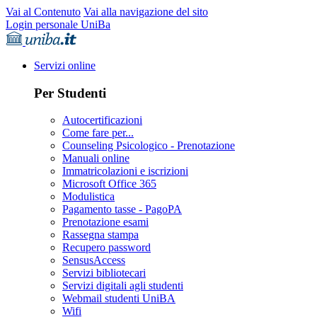
Vai al Contenuto
Vai alla navigazione del sito
Login personale UniBa
Servizi online
Per Studenti
Autocertificazioni
Come fare per...
Counseling Psicologico - Prenotazione
Manuali online
Immatricolazioni e iscrizioni
Microsoft Office 365
Modulistica
Pagamento tasse - PagoPA
Prenotazione esami
Rassegna stampa
Recupero password
SensusAccess
Servizi bibliotecari
Servizi digitali agli studenti
Webmail studenti UniBA
Wifi