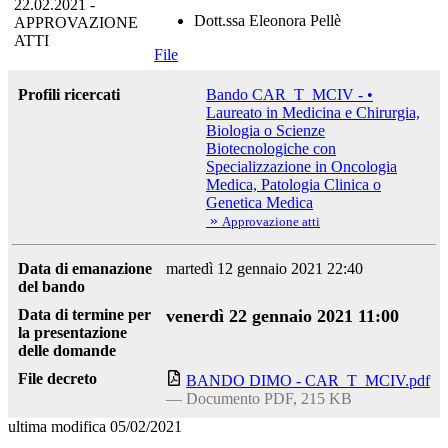
22.02.2021 -
Dott.ssa Eleonora Pellè
APPROVAZIONE
ATTI
File
Profili ricercati
Bando CAR_T_MCIV - •
Laureato in Medicina e Chirurgia,
Biologia o Scienze
Biotecnologiche con
Specializzazione in Oncologia
Medica, Patologia Clinica o
Genetica Medica
»
Approvazione atti
Data di emanazione
martedì 12 gennaio 2021 22:40
del bando
Data di termine per
venerdì 22 gennaio 2021 11:00
la presentazione
delle domande
File decreto
BANDO DIMO - CAR_T_MCIV.pdf
— Documento PDF, 215 KB
ultima modifica
05/02/2021