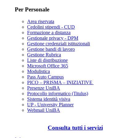
Per Personale
Area riservata
Cedolini stipendi - CUD
Formazione a distanza
Gestionale privacy - DPM
Gestione credenziali istituzionali
Gestione bandi di lavoro
Gestione Rubrica
Liste di distribuzione
Microsoft Office 365
Modulistica
Pass Auto Campus
PICO – PRISMA – INIZIATIVE
Presenze UniBA
Protocollo informatico (Titulus)
Sistema identità visiva
UP - University Planner
Webmail UniBA
Consulta tutti i servizi