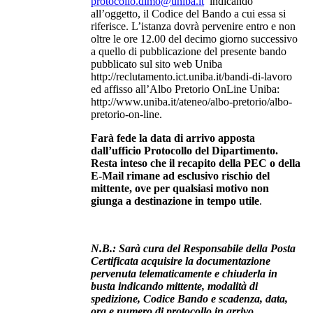
protocollo.dimo@uniba.it
indicando
all’oggetto, il Codice del Bando a cui essa si
riferisce. L’istanza dovrà pervenire entro e non
oltre le ore 12.00 del decimo giorno successivo
a quello di pubblicazione del presente bando
pubblicato sul sito web Uniba
http://reclutamento.ict.uniba.it/bandi-di-lavoro
ed affisso all’Albo Pretorio OnLine Uniba:
http://www.uniba.it/ateneo/albo-pretorio/albo-
pretorio-on-line.
Farà fede la data di arrivo apposta
dall’ufficio Protocollo del Dipartimento.
Resta inteso che il recapito della PEC o della
E-Mail rimane ad esclusivo rischio del
mittente, ove per qualsiasi motivo non
giunga a destinazione in tempo utile
.
N.B.: Sarà cura del Responsabile della Posta
Certificata acquisire la documentazione
pervenuta telematicamente e chiuderla in
busta indicando mittente, modalità di
spedizione, Codice Bando e scadenza, data,
ora e numero di protocollo in arrivo
.