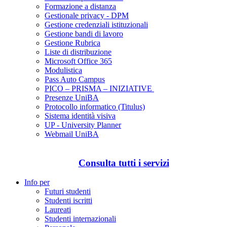
Formazione a distanza
Gestionale privacy - DPM
Gestione credenziali istituzionali
Gestione bandi di lavoro
Gestione Rubrica
Liste di distribuzione
Microsoft Office 365
Modulistica
Pass Auto Campus
PICO – PRISMA – INIZIATIVE
Presenze UniBA
Protocollo informatico (Titulus)
Sistema identità visiva
UP - University Planner
Webmail UniBA
Consulta tutti i servizi
Info per
Futuri studenti
Studenti iscritti
Laureati
Studenti internazionali