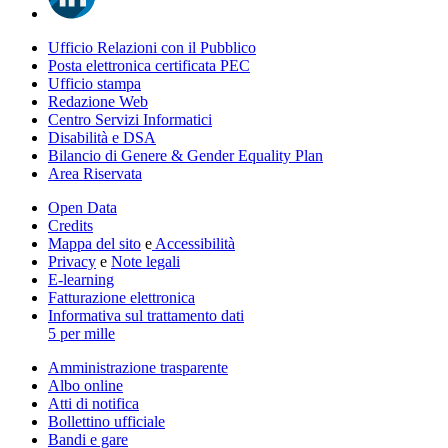
Ufficio Relazioni con il Pubblico
Posta elettronica certificata PEC
Ufficio stampa
Redazione Web
Centro Servizi Informatici
Disabilità e DSA
Bilancio di Genere & Gender Equality Plan
Area Riservata
Open Data
Credits
Mappa del sito
e
Accessibilità
Privacy
e
Note legali
E-learning
Fatturazione elettronica
Informativa sul trattamento dati
5 per mille
Amministrazione trasparente
Albo online
Atti di notifica
Bollettino ufficiale
Bandi e gare