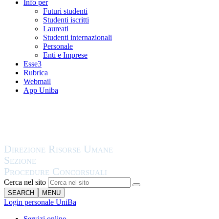
Info per
Futuri studenti
Studenti iscritti
Laureati
Studenti internazionali
Personale
Enti e Imprese
Esse3
Rubrica
Webmail
App Uniba
Cerca nel sito
SEARCH
MENU
Login personale UniBa
Servizi online