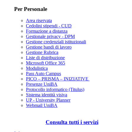
Per Personale
Area riservata
Cedolini stipendi - CUD
Formazione a distanza
Gestionale privacy - DPM
Gestione credenziali istituzionali
Gestione bandi di lavoro
Gestione Rubrica
Liste di distribuzione
Microsoft Office 365
Modulistica
Pass Auto Campus
PICO – PRISMA – INIZIATIVE
Presenze UniBA
Protocollo informatico (Titulus)
Sistema identità visiva
UP - University Planner
Webmail UniBA
Consulta tutti i servizi