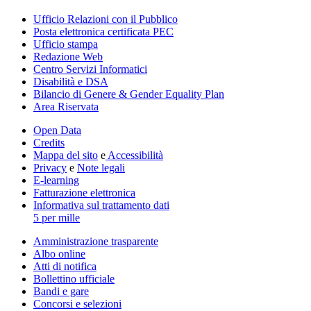
Ufficio Relazioni con il Pubblico
Posta elettronica certificata PEC
Ufficio stampa
Redazione Web
Centro Servizi Informatici
Disabilità e DSA
Bilancio di Genere & Gender Equality Plan
Area Riservata
Open Data
Credits
Mappa del sito
e
Accessibilità
Privacy
e
Note legali
E-learning
Fatturazione elettronica
Informativa sul trattamento dati
5 per mille
Amministrazione trasparente
Albo online
Atti di notifica
Bollettino ufficiale
Bandi e gare
Concorsi e selezioni