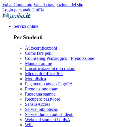
Vai al Contenuto
Vai alla navigazione del sito
Login personale UniBa
Servizi online
Per Studenti
Autocertificazioni
Come fare per...
Counseling Psicologico - Prenotazione
Manuali online
Immatricolazioni e iscrizioni
Microsoft Office 365
Modulistica
Pagamento tasse - PagoPA
Prenotazione esami
Rassegna stampa
Recupero password
SensusAccess
Servizi bibliotecari
Servizi digitali agli studenti
Webmail studenti UniBA
Wifi