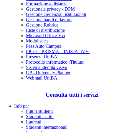
Formazione a distanza
Gestionale privacy - DPM
Gestione credenziali istituzionali
Gestione bandi di lavoro
Gestione Rubrica
Liste di distribuzione
Microsoft Office 365
Modulistica
Pass Auto Campus
PICO – PRISMA – INIZIATIVE
Presenze UniBA
Protocollo informatico (Titulus)
Sistema identità visiva
UP - University Planner
Webmail UniBA
Consulta tutti i servizi
Info per
Futuri studenti
Studenti iscritti
Laureati
Studenti internazionali