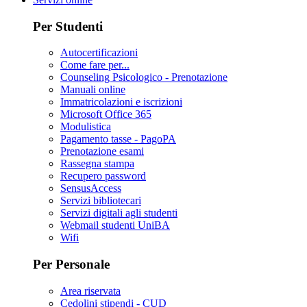
Per Studenti
Autocertificazioni
Come fare per...
Counseling Psicologico - Prenotazione
Manuali online
Immatricolazioni e iscrizioni
Microsoft Office 365
Modulistica
Pagamento tasse - PagoPA
Prenotazione esami
Rassegna stampa
Recupero password
SensusAccess
Servizi bibliotecari
Servizi digitali agli studenti
Webmail studenti UniBA
Wifi
Per Personale
Area riservata
Cedolini stipendi - CUD