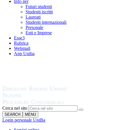
Info per
Futuri studenti
Studenti iscritti
Laureati
Studenti internazionali
Personale
Enti e Imprese
Esse3
Rubrica
Webmail
App Uniba
Cerca nel sito
SEARCH
MENU
Login personale UniBa
Servizi online