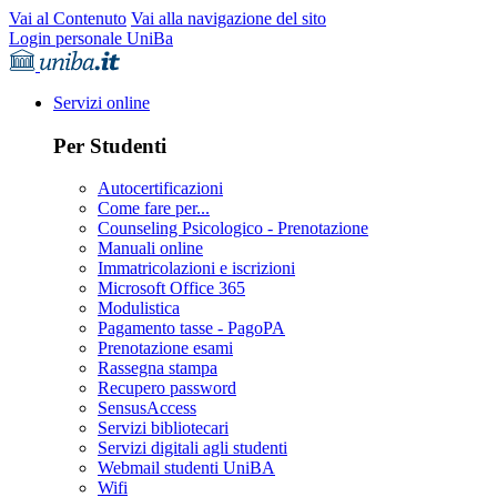
Vai al Contenuto
Vai alla navigazione del sito
Login personale UniBa
Servizi online
Per Studenti
Autocertificazioni
Come fare per...
Counseling Psicologico - Prenotazione
Manuali online
Immatricolazioni e iscrizioni
Microsoft Office 365
Modulistica
Pagamento tasse - PagoPA
Prenotazione esami
Rassegna stampa
Recupero password
SensusAccess
Servizi bibliotecari
Servizi digitali agli studenti
Webmail studenti UniBA
Wifi