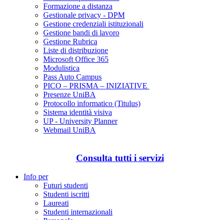
Formazione a distanza
Gestionale privacy - DPM
Gestione credenziali istituzionali
Gestione bandi di lavoro
Gestione Rubrica
Liste di distribuzione
Microsoft Office 365
Modulistica
Pass Auto Campus
PICO – PRISMA – INIZIATIVE
Presenze UniBA
Protocollo informatico (Titulus)
Sistema identità visiva
UP - University Planner
Webmail UniBA
Consulta tutti i servizi
Info per
Futuri studenti
Studenti iscritti
Laureati
Studenti internazionali