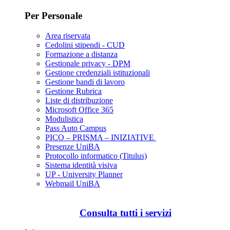
Per Personale
Area riservata
Cedolini stipendi - CUD
Formazione a distanza
Gestionale privacy - DPM
Gestione credenziali istituzionali
Gestione bandi di lavoro
Gestione Rubrica
Liste di distribuzione
Microsoft Office 365
Modulistica
Pass Auto Campus
PICO – PRISMA – INIZIATIVE
Presenze UniBA
Protocollo informatico (Titulus)
Sistema identità visiva
UP - University Planner
Webmail UniBA
Consulta tutti i servizi