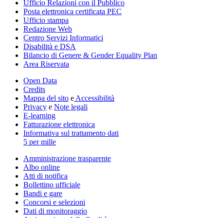
Ufficio Relazioni con il Pubblico
Posta elettronica certificata PEC
Ufficio stampa
Redazione Web
Centro Servizi Informatici
Disabilità e DSA
Bilancio di Genere & Gender Equality Plan
Area Riservata
Open Data
Credits
Mappa del sito
e
Accessibilità
Privacy
e
Note legali
E-learning
Fatturazione elettronica
Informativa sul trattamento dati
5 per mille
Amministrazione trasparente
Albo online
Atti di notifica
Bollettino ufficiale
Bandi e gare
Concorsi e selezioni
Dati di monitoraggio