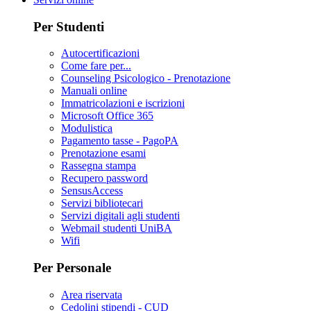
Per Studenti
Autocertificazioni
Come fare per...
Counseling Psicologico - Prenotazione
Manuali online
Immatricolazioni e iscrizioni
Microsoft Office 365
Modulistica
Pagamento tasse - PagoPA
Prenotazione esami
Rassegna stampa
Recupero password
SensusAccess
Servizi bibliotecari
Servizi digitali agli studenti
Webmail studenti UniBA
Wifi
Per Personale
Area riservata
Cedolini stipendi - CUD