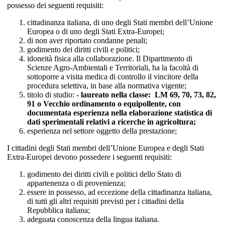
possesso dei seguenti requisiti:
cittadinanza italiana, di uno degli Stati membri dell’Unione
Europea o di uno degli Stati Extra-Europei;
di non aver riportato condanne penali;
godimento dei diritti civili e politici;
idoneità fisica alla collaborazione. Il Dipartimento di
Scienze Agro-Ambientali e Territoriali, ha la facoltà di
sottoporre a visita medica di controllo il vincitore della
procedura selettiva, in base alla normativa vigente;
titolo di studio: -
laureato nell
a
class
e
:
LM
69, 70, 73, 82,
91
o Vecchio ordinamento o equipollente, con
documentata esperienza nella elaborazione statistica di
dati sperimentali relativi a ricerche in agricoltura
;
esperienza nel settore oggetto della prestazione;
I cittadini degli Stati membri dell’Unione Europea e degli Stati
Extra-Europei devono possedere i seguenti requisiti:
godimento dei diritti civili e politici dello Stato di
appartenenza o di provenienza;
essere in possesso, ad eccezione della cittadinanza italiana,
di tutti gli altri requisiti previsti per i cittadini della
Repubblica italiana;
adeguata conoscenza della lingua italiana.