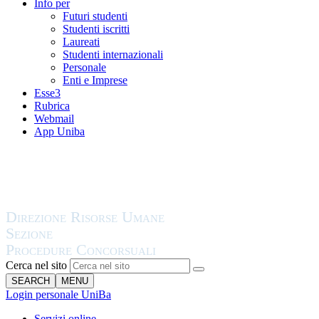
Info per
Futuri studenti
Studenti iscritti
Laureati
Studenti internazionali
Personale
Enti e Imprese
Esse3
Rubrica
Webmail
App Uniba
Cerca nel sito
SEARCH
MENU
Login personale UniBa
Servizi online