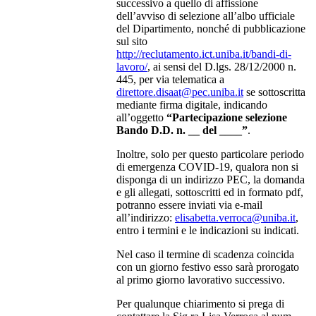
successivo a quello di affissione
dell’avviso di selezione all’albo ufficiale
del Dipartimento, nonché di pubblicazione
sul sito
http://reclutamento.ict.uniba.it/bandi-di-
lavoro/
, ai sensi del D.lgs. 28/12/2000 n.
445, per via telematica a
direttore.disaat@pec.uniba.it
se sottoscritta
mediante firma digitale, indicando
all’oggetto
“Partecipazione selezione
Bando D.D. n. __ del ____”
.
Inoltre, solo per questo particolare periodo
di emergenza COVID-19, qualora non si
disponga di un indirizzo PEC, la domanda
e gli allegati, sottoscritti ed in formato pdf,
potranno essere inviati via e-mail
all’indirizzo:
elisabetta.verroca@uniba.it
,
entro i termini e le indicazioni su indicati.
Nel caso il termine di scadenza coincida
con un giorno festivo esso sarà prorogato
al primo giorno lavorativo successivo.
Per qualunque chiarimento si prega di