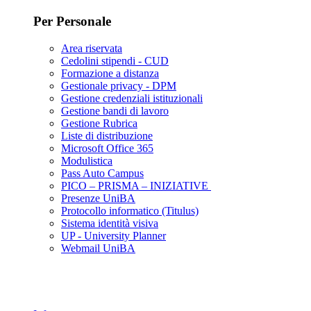
Per Personale
Area riservata
Cedolini stipendi - CUD
Formazione a distanza
Gestionale privacy - DPM
Gestione credenziali istituzionali
Gestione bandi di lavoro
Gestione Rubrica
Liste di distribuzione
Microsoft Office 365
Modulistica
Pass Auto Campus
PICO – PRISMA – INIZIATIVE
Presenze UniBA
Protocollo informatico (Titulus)
Sistema identità visiva
UP - University Planner
Webmail UniBA