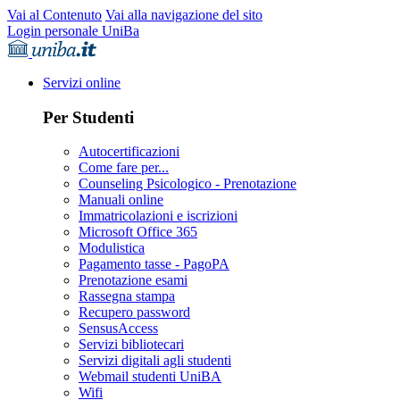
Vai al Contenuto
Vai alla navigazione del sito
Login personale UniBa
Servizi online
Per Studenti
Autocertificazioni
Come fare per...
Counseling Psicologico - Prenotazione
Manuali online
Immatricolazioni e iscrizioni
Microsoft Office 365
Modulistica
Pagamento tasse - PagoPA
Prenotazione esami
Rassegna stampa
Recupero password
SensusAccess
Servizi bibliotecari
Servizi digitali agli studenti
Webmail studenti UniBA
Wifi