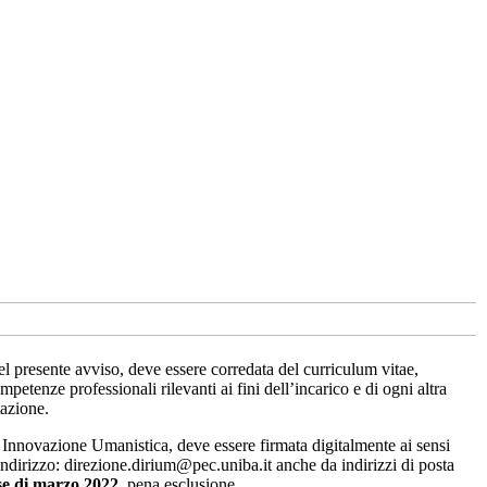
resente avviso, deve essere corredata del curriculum vitae,
etenze professionali rilevanti ai fini dell’incarico e di ogni altra
tazione.
 Innovazione Umanistica, deve essere firmata digitalmente ai sensi
indirizzo: direzione.dirium@pec.uniba.it anche da indirizzi di posta
se di marzo 2022
, pena esclusione.