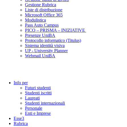
Gestione Rubrica
Liste di distribuzione
Microsoft Office 365
Modulistica
Pass Auto Campus
PICO – PRISMA – INIZIATIVE
Presenze UniBA
Protocollo informatico (Titulus)
Sistema identità visiva
UP - University Planner
Webmail UniBA
Info per
Futuri studenti
Studenti iscritti
Laureati
Studenti internazionali
Personale
Enti e Imprese
Esse3
Rubrica