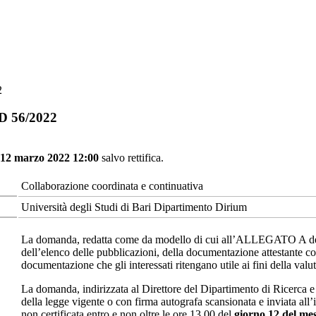
2
DD 56/2022
 12 marzo 2022 12:00
salvo rettifica.
Collaborazione coordinata e continuativa
Università degli Studi di Bari Dipartimento Dirium
La domanda, redatta come da modello di cui all’ALLEGATO A del p
dell’elenco delle pubblicazioni, della documentazione attestante comp
documentazione che gli interessati ritengano utile ai fini della valu
La domanda, indirizzata al Direttore del Dipartimento di Ricerca e
della legge vigente o con firma autografa scansionata e inviata all’
non certificata entro e non oltre le ore 13.00 del
giorno 12 del me