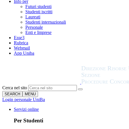
Info per
Futuri studenti
Studenti iscritti
Laureati
Studenti internazionali
Personale
Enti e Imprese
Esse3
Rubrica
Webmail
App Uniba
Cerca nel sito
SEARCH
MENU
Login personale UniBa
Servizi online
Per Studenti