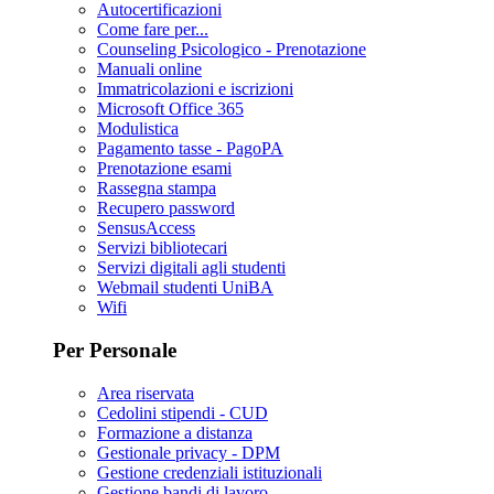
Autocertificazioni
Come fare per...
Counseling Psicologico - Prenotazione
Manuali online
Immatricolazioni e iscrizioni
Microsoft Office 365
Modulistica
Pagamento tasse - PagoPA
Prenotazione esami
Rassegna stampa
Recupero password
SensusAccess
Servizi bibliotecari
Servizi digitali agli studenti
Webmail studenti UniBA
Wifi
Per Personale
Area riservata
Cedolini stipendi - CUD
Formazione a distanza
Gestionale privacy - DPM
Gestione credenziali istituzionali
Gestione bandi di lavoro