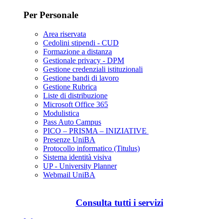
Per Personale
Area riservata
Cedolini stipendi - CUD
Formazione a distanza
Gestionale privacy - DPM
Gestione credenziali istituzionali
Gestione bandi di lavoro
Gestione Rubrica
Liste di distribuzione
Microsoft Office 365
Modulistica
Pass Auto Campus
PICO – PRISMA – INIZIATIVE
Presenze UniBA
Protocollo informatico (Titulus)
Sistema identità visiva
UP - University Planner
Webmail UniBA
Consulta tutti i servizi