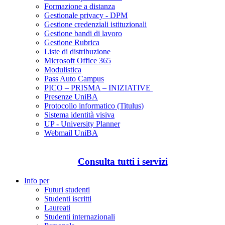
Formazione a distanza
Gestionale privacy - DPM
Gestione credenziali istituzionali
Gestione bandi di lavoro
Gestione Rubrica
Liste di distribuzione
Microsoft Office 365
Modulistica
Pass Auto Campus
PICO – PRISMA – INIZIATIVE
Presenze UniBA
Protocollo informatico (Titulus)
Sistema identità visiva
UP - University Planner
Webmail UniBA
Consulta tutti i servizi
Info per
Futuri studenti
Studenti iscritti
Laureati
Studenti internazionali