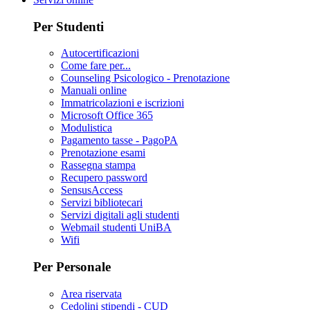
Per Studenti
Autocertificazioni
Come fare per...
Counseling Psicologico - Prenotazione
Manuali online
Immatricolazioni e iscrizioni
Microsoft Office 365
Modulistica
Pagamento tasse - PagoPA
Prenotazione esami
Rassegna stampa
Recupero password
SensusAccess
Servizi bibliotecari
Servizi digitali agli studenti
Webmail studenti UniBA
Wifi
Per Personale
Area riservata
Cedolini stipendi - CUD