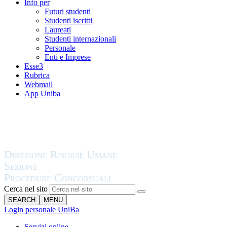
Info per
Futuri studenti
Studenti iscritti
Laureati
Studenti internazionali
Personale
Enti e Imprese
Esse3
Rubrica
Webmail
App Uniba
Cerca nel sito
SEARCH
MENU
Login personale UniBa
Servizi online