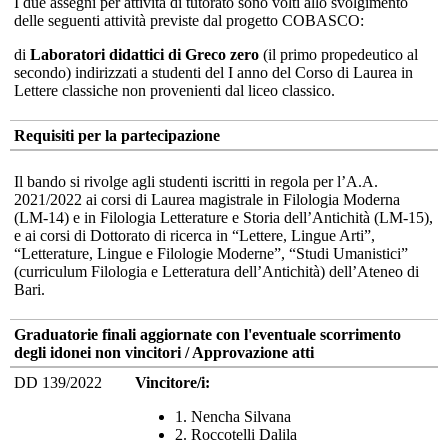
I due assegni per attività di tutorato sono volti allo svolgimento
delle seguenti attività previste dal progetto COBASCO:
di
Laboratori didattici di Greco zero
(il primo propedeutico al
secondo) indirizzati a studenti del I anno del Corso di Laurea in
Lettere classiche non provenienti dal liceo classico.
Requisiti per la partecipazione
Il bando si rivolge agli studenti iscritti in regola per l’A.A.
2021/2022 ai corsi di Laurea magistrale in Filologia Moderna
(LM-14) e in Filologia Letterature e Storia dell’Antichità (LM-15),
e ai corsi di Dottorato di ricerca in “Lettere, Lingue Arti”,
“Letterature, Lingue e Filologie Moderne”, “Studi Umanistici”
(curriculum Filologia e Letteratura dell’Antichità) dell’Ateneo di
Bari.
Graduatorie finali aggiornate con l'eventuale scorrimento
degli idonei non vincitori / Approvazione atti
DD 139/2022
Vincitore/i:
1. Nencha Silvana
2. Roccotelli Dalila