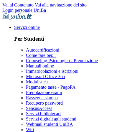
Vai al Contenuto
Vai alla navigazione del sito
Login personale UniBa
Servizi online
Per Studenti
Autocertificazioni
Come fare per...
Counseling Psicologico - Prenotazione
Manuali online
Immatricolazioni e iscrizioni
Microsoft Office 365
Modulistica
Pagamento tasse - PagoPA
Prenotazione esami
Rassegna stampa
Recupero password
SensusAccess
Servizi bibliotecari
Servizi digitali agli studenti
Webmail studenti UniBA
Wifi