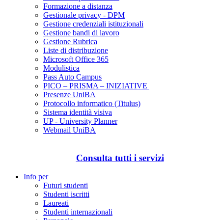
Formazione a distanza
Gestionale privacy - DPM
Gestione credenziali istituzionali
Gestione bandi di lavoro
Gestione Rubrica
Liste di distribuzione
Microsoft Office 365
Modulistica
Pass Auto Campus
PICO – PRISMA – INIZIATIVE
Presenze UniBA
Protocollo informatico (Titulus)
Sistema identità visiva
UP - University Planner
Webmail UniBA
Consulta tutti i servizi
Info per
Futuri studenti
Studenti iscritti
Laureati
Studenti internazionali