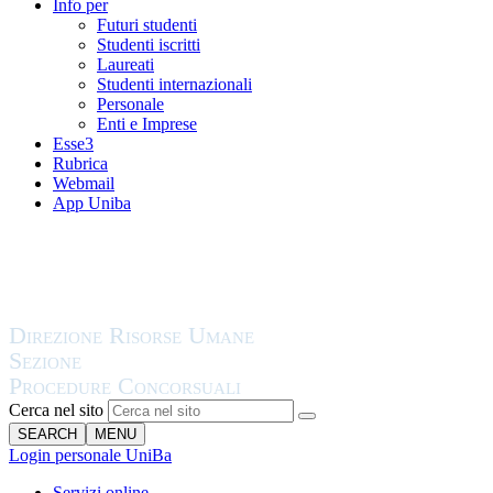
Info per
Futuri studenti
Studenti iscritti
Laureati
Studenti internazionali
Personale
Enti e Imprese
Esse3
Rubrica
Webmail
App Uniba
Cerca nel sito
SEARCH
MENU
Login personale UniBa
Servizi online