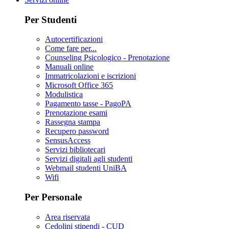
Per Studenti
Autocertificazioni
Come fare per...
Counseling Psicologico - Prenotazione
Manuali online
Immatricolazioni e iscrizioni
Microsoft Office 365
Modulistica
Pagamento tasse - PagoPA
Prenotazione esami
Rassegna stampa
Recupero password
SensusAccess
Servizi bibliotecari
Servizi digitali agli studenti
Webmail studenti UniBA
Wifi
Per Personale
Area riservata
Cedolini stipendi - CUD