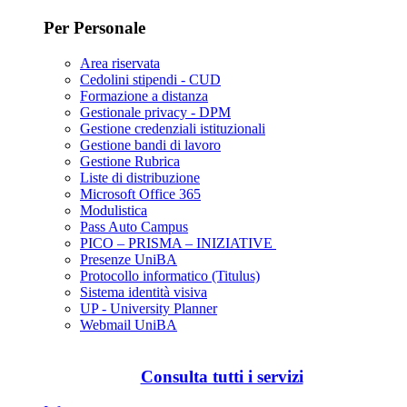
Per Personale
Area riservata
Cedolini stipendi - CUD
Formazione a distanza
Gestionale privacy - DPM
Gestione credenziali istituzionali
Gestione bandi di lavoro
Gestione Rubrica
Liste di distribuzione
Microsoft Office 365
Modulistica
Pass Auto Campus
PICO – PRISMA – INIZIATIVE
Presenze UniBA
Protocollo informatico (Titulus)
Sistema identità visiva
UP - University Planner
Webmail UniBA
Consulta tutti i servizi