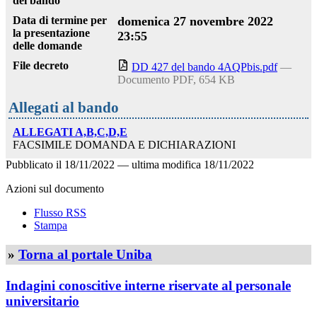
del bando
Data di termine per
domenica 27 novembre 2022
la presentazione
23:55
delle domande
File decreto
DD 427 del bando 4AQPbis.pdf
—
Documento PDF, 654 KB
Allegati al bando
ALLEGATI A,B,C,D,E
FACSIMILE DOMANDA E DICHIARAZIONI
Pubblicato il
18/11/2022
—
ultima modifica
18/11/2022
Azioni sul documento
Flusso RSS
Stampa
»
Torna al portale Uniba
Indagini conoscitive interne riservate al personale
universitario