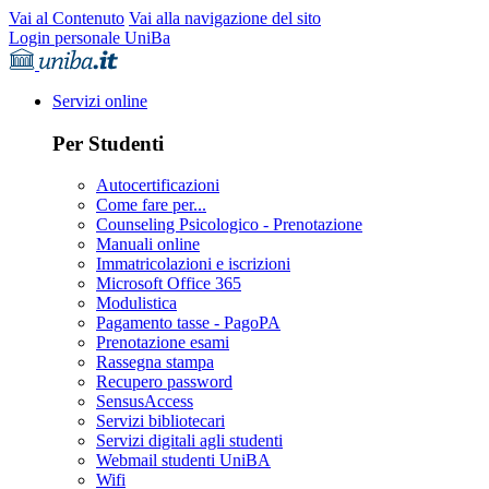
Vai al Contenuto
Vai alla navigazione del sito
Login personale UniBa
Servizi online
Per Studenti
Autocertificazioni
Come fare per...
Counseling Psicologico - Prenotazione
Manuali online
Immatricolazioni e iscrizioni
Microsoft Office 365
Modulistica
Pagamento tasse - PagoPA
Prenotazione esami
Rassegna stampa
Recupero password
SensusAccess
Servizi bibliotecari
Servizi digitali agli studenti
Webmail studenti UniBA
Wifi