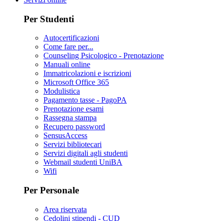
Per Studenti
Autocertificazioni
Come fare per...
Counseling Psicologico - Prenotazione
Manuali online
Immatricolazioni e iscrizioni
Microsoft Office 365
Modulistica
Pagamento tasse - PagoPA
Prenotazione esami
Rassegna stampa
Recupero password
SensusAccess
Servizi bibliotecari
Servizi digitali agli studenti
Webmail studenti UniBA
Wifi
Per Personale
Area riservata
Cedolini stipendi - CUD