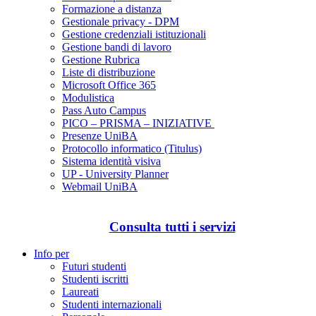
Formazione a distanza
Gestionale privacy - DPM
Gestione credenziali istituzionali
Gestione bandi di lavoro
Gestione Rubrica
Liste di distribuzione
Microsoft Office 365
Modulistica
Pass Auto Campus
PICO – PRISMA – INIZIATIVE
Presenze UniBA
Protocollo informatico (Titulus)
Sistema identità visiva
UP - University Planner
Webmail UniBA
Consulta tutti i servizi
Info per
Futuri studenti
Studenti iscritti
Laureati
Studenti internazionali