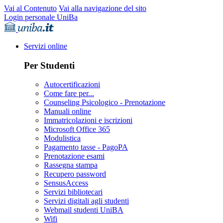
Vai al Contenuto
Vai alla navigazione del sito
Login personale UniBa
Servizi online
Per Studenti
Autocertificazioni
Come fare per...
Counseling Psicologico - Prenotazione
Manuali online
Immatricolazioni e iscrizioni
Microsoft Office 365
Modulistica
Pagamento tasse - PagoPA
Prenotazione esami
Rassegna stampa
Recupero password
SensusAccess
Servizi bibliotecari
Servizi digitali agli studenti
Webmail studenti UniBA
Wifi