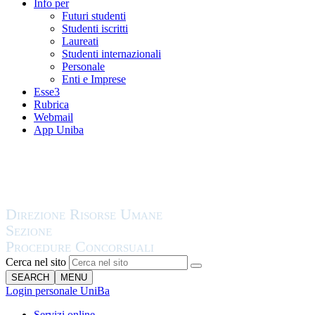
Info per
Futuri studenti
Studenti iscritti
Laureati
Studenti internazionali
Personale
Enti e Imprese
Esse3
Rubrica
Webmail
App Uniba
Cerca nel sito
SEARCH
MENU
Login personale UniBa
Servizi online