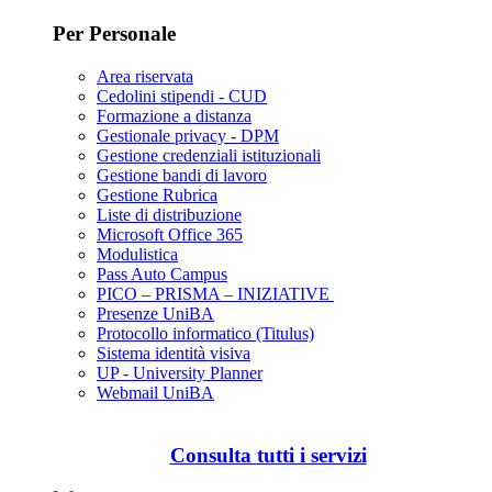
Per Personale
Area riservata
Cedolini stipendi - CUD
Formazione a distanza
Gestionale privacy - DPM
Gestione credenziali istituzionali
Gestione bandi di lavoro
Gestione Rubrica
Liste di distribuzione
Microsoft Office 365
Modulistica
Pass Auto Campus
PICO – PRISMA – INIZIATIVE
Presenze UniBA
Protocollo informatico (Titulus)
Sistema identità visiva
UP - University Planner
Webmail UniBA
Consulta tutti i servizi