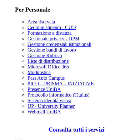
Per Personale
Area riservata
Cedolini stipendi - CUD
Formazione a distanza
Gestionale privacy - DPM
Gestione credenziali istituzionali
Gestione bandi di lavoro
Gestione Rubrica
Liste di distribuzione
Microsoft Office 365
Modulistica
Pass Auto Campus
PICO – PRISMA – INIZIATIVE
Presenze UniBA
Protocollo informatico (Titulus)
Sistema identità visiva
UP - University Planner
Webmail UniBA
Consulta tutti i servizi