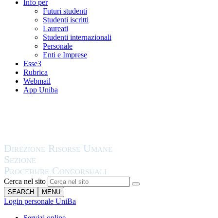
Info per
Futuri studenti
Studenti iscritti
Laureati
Studenti internazionali
Personale
Enti e Imprese
Esse3
Rubrica
Webmail
App Uniba
Cerca nel sito
SEARCH
MENU
Login personale UniBa
Servizi online