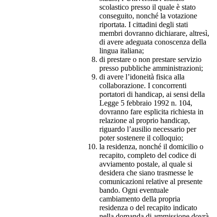
scolastico presso il quale è stato
conseguito, nonché la votazione
riportata. I cittadini degli stati
membri dovranno dichiarare, altresì,
di avere adeguata conoscenza della
lingua italiana;
di prestare o non prestare servizio
presso pubbliche amministrazioni;
di avere l’idoneità fisica alla
collaborazione. I concorrenti
portatori di handicap, ai sensi della
Legge 5 febbraio 1992 n. 104,
dovranno fare esplicita richiesta in
relazione al proprio handicap,
riguardo l’ausilio necessario per
poter sostenere il colloquio;
la residenza, nonché il domicilio o
recapito, completo del codice di
avviamento postale, al quale si
desidera che siano trasmesse le
comunicazioni relative al presente
bando. Ogni eventuale
cambiamento della propria
residenza o del recapito indicato
nella domanda di ammissione dovrà