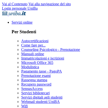
Vai al Contenuto
Vai alla navigazione del sito
Login personale UniBa
Servizi online
Per Studenti
Autocertificazioni
Come fare per...
Counseling Psicologico - Prenotazione
Manuali online
Immatricolazioni e iscrizioni
Microsoft Office 365
Modulistica
Pagamento tasse - PagoPA
Prenotazione esami
Rassegna stampa
Recupero password
SensusAccess
Servizi bibliotecari
Servizi digitali agli studenti
Webmail studenti UniBA
Wifi