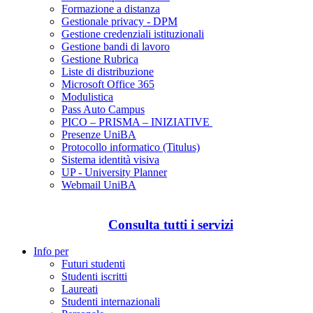
Formazione a distanza
Gestionale privacy - DPM
Gestione credenziali istituzionali
Gestione bandi di lavoro
Gestione Rubrica
Liste di distribuzione
Microsoft Office 365
Modulistica
Pass Auto Campus
PICO – PRISMA – INIZIATIVE
Presenze UniBA
Protocollo informatico (Titulus)
Sistema identità visiva
UP - University Planner
Webmail UniBA
Consulta tutti i servizi
Info per
Futuri studenti
Studenti iscritti
Laureati
Studenti internazionali