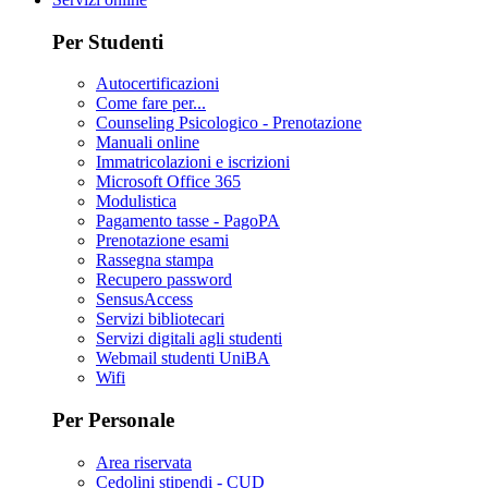
Per Studenti
Autocertificazioni
Come fare per...
Counseling Psicologico - Prenotazione
Manuali online
Immatricolazioni e iscrizioni
Microsoft Office 365
Modulistica
Pagamento tasse - PagoPA
Prenotazione esami
Rassegna stampa
Recupero password
SensusAccess
Servizi bibliotecari
Servizi digitali agli studenti
Webmail studenti UniBA
Wifi
Per Personale
Area riservata
Cedolini stipendi - CUD