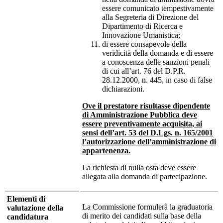
essere comunicato tempestivamente
alla Segreteria di Direzione del
Dipartimento di Ricerca e
Innovazione Umanistica;
di essere consapevole della
veridicità della domanda e di essere
a conoscenza delle sanzioni penali
di cui all’art. 76 del D.P.R.
28.12.2000, n. 445, in caso di false
dichiarazioni.
Ove il prestatore risultasse dipendente
di Amministrazione Pubblica deve
essere preventivamente acquisita, ai
sensi dell’art. 53 del D.Lgs. n. 165/2001
l’autorizzazione dell’amministrazione di
appartenenza.
La richiesta di nulla osta deve essere
allegata alla domanda di partecipazione.
Elementi di
La Commissione formulerà la graduatoria
valutazione della
di merito dei candidati sulla base della
candidatura