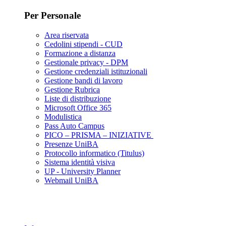
Per Personale
Area riservata
Cedolini stipendi - CUD
Formazione a distanza
Gestionale privacy - DPM
Gestione credenziali istituzionali
Gestione bandi di lavoro
Gestione Rubrica
Liste di distribuzione
Microsoft Office 365
Modulistica
Pass Auto Campus
PICO – PRISMA – INIZIATIVE
Presenze UniBA
Protocollo informatico (Titulus)
Sistema identità visiva
UP - University Planner
Webmail UniBA