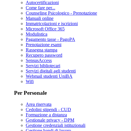
Autocertificazioni
Come fare per...
Counseling Psicologico - Prenotazione
Manuali online
Immatricolazioni e iscrizioni
Microsoft Office 365
Modulistica
Pagamento tasse - PagoPA
Prenotazione esami
Rassegna stampa
Recupero password
SensusAccess
Servizi bibliotecari
Servizi digitali agli studenti
Webmail studenti UniBA
Wifi
Per Personale
Area riservata
Cedolini stipendi - CUD
Formazione a distanza
Gestionale privacy - DPM
Gestione credenziali istituzionali
Gestione bandi di lavoro