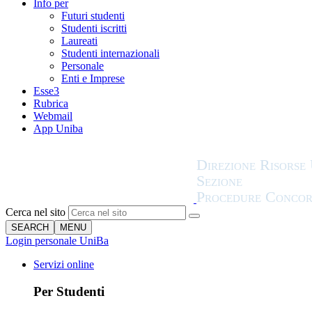
Info per
Futuri studenti
Studenti iscritti
Laureati
Studenti internazionali
Personale
Enti e Imprese
Esse3
Rubrica
Webmail
App Uniba
Cerca nel sito
SEARCH
MENU
Login personale UniBa
Servizi online
Per Studenti