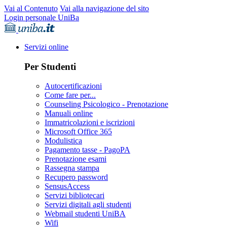
Vai al Contenuto
Vai alla navigazione del sito
Login personale UniBa
Servizi online
Per Studenti
Autocertificazioni
Come fare per...
Counseling Psicologico - Prenotazione
Manuali online
Immatricolazioni e iscrizioni
Microsoft Office 365
Modulistica
Pagamento tasse - PagoPA
Prenotazione esami
Rassegna stampa
Recupero password
SensusAccess
Servizi bibliotecari
Servizi digitali agli studenti
Webmail studenti UniBA
Wifi