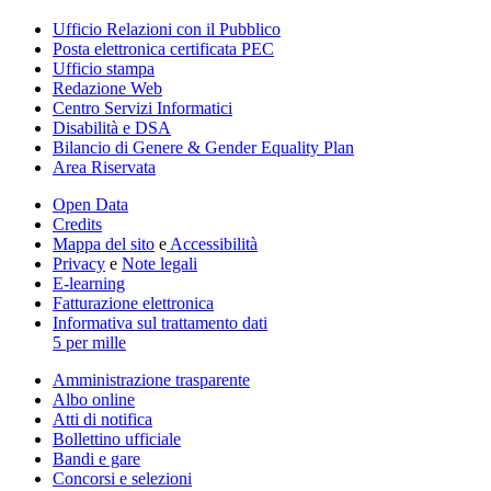
Ufficio Relazioni con il Pubblico
Posta elettronica certificata PEC
Ufficio stampa
Redazione Web
Centro Servizi Informatici
Disabilità e DSA
Bilancio di Genere & Gender Equality Plan
Area Riservata
Open Data
Credits
Mappa del sito
e
Accessibilità
Privacy
e
Note legali
E-learning
Fatturazione elettronica
Informativa sul trattamento dati
5 per mille
Amministrazione trasparente
Albo online
Atti di notifica
Bollettino ufficiale
Bandi e gare
Concorsi e selezioni