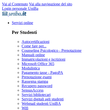
Vai al Contenuto
Vai alla navigazione del sito
Login personale UniBa
Servizi online
Per Studenti
Autocertificazioni
Come fare per...
Counseling Psicologico - Prenotazione
Manuali online
Immatricolazioni e iscrizioni
Microsoft Office 365
Modulistica
Pagamento tasse - PagoPA
Prenotazione esami
Rassegna stampa
Recupero password
SensusAccess
Servizi bibliotecari
Servizi digitali agli studenti
Webmail studenti UniBA
Wifi