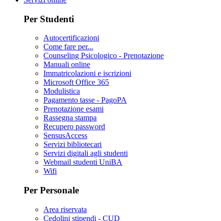
Per Studenti
Autocertificazioni
Come fare per...
Counseling Psicologico - Prenotazione
Manuali online
Immatricolazioni e iscrizioni
Microsoft Office 365
Modulistica
Pagamento tasse - PagoPA
Prenotazione esami
Rassegna stampa
Recupero password
SensusAccess
Servizi bibliotecari
Servizi digitali agli studenti
Webmail studenti UniBA
Wifi
Per Personale
Area riservata
Cedolini stipendi - CUD