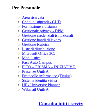
Per Personale
Area riservata
Cedolini stipendi - CUD
Formazione a distanza
Gestionale privacy - DPM
Gestione credenziali istituzionali
Gestione bandi di lavoro
Gestione Rubrica
Liste di distribuzione
Microsoft Office 365
Modulistica
Pass Auto Campus
PICO – PRISMA – INIZIATIVE
Presenze UniBA
Protocollo informatico (Titulus)
Sistema identità visiva
UP - University Planner
Webmail UniBA
Consulta tutti i servizi