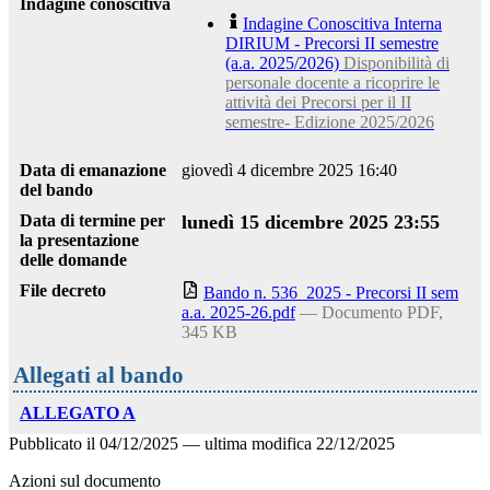
Indagine conoscitiva
Indagine Conoscitiva Interna
DIRIUM - Precorsi II semestre
(a.a. 2025/2026)
Disponibilità di
personale docente a ricoprire le
attività dei Precorsi per il II
semestre- Edizione 2025/2026
Data di emanazione
giovedì 4 dicembre 2025 16:40
del bando
Data di termine per
lunedì 15 dicembre 2025 23:55
la presentazione
delle domande
File decreto
Bando n. 536_2025 - Precorsi II sem
a.a. 2025-26.pdf
— Documento PDF,
345 KB
Allegati al bando
ALLEGATO A
Pubblicato il
04/12/2025
—
ultima modifica
22/12/2025
Azioni sul documento