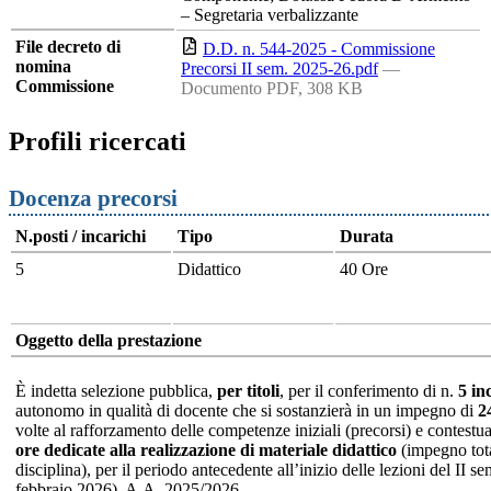
– Segretaria verbalizzante
File decreto di
D.D. n. 544-2025 - Commissione
nomina
Precorsi II sem. 2025-26.pdf
—
Commissione
Documento PDF, 308 KB
Profili ricercati
Docenza precorsi
N.posti / incarichi
Tipo
Durata
5
Didattico
40 Ore
Oggetto della prestazione
È indetta selezione pubblica,
per titoli
, per il conferimento di n.
5 in
autonomo in qualità di docente che si sostanzierà in un impegno di
2
volte al rafforzamento delle competenze iniziali (precorsi) e contestua
ore dedicate alla realizzazione di materiale didattico
(impegno tota
disciplina), per il periodo antecedente all’inizio delle lezioni del II 
febbraio 2026), A.A. 2025/2026.