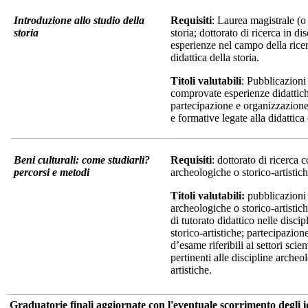
Introduzione allo studio della
Requisiti
: Laurea magistrale (o 
storia
storia; dottorato di ricerca in dis
esperienze nel campo della ricer
didattica della storia.
Titoli valutabili
: Pubblicazioni
comprovate esperienze didattich
partecipazione e organizzazione d
e formative legate alla didattica 
Beni culturali: come studiarli?
Requisiti
: dottorato di ricerca 
percorsi e metodi
archeologiche o storico-artistich
Titoli valutabili:
pubblicazioni 
archeologiche o storico-artistic
di tutorato didattico nelle disci
storico-artistiche; partecipazio
d’esame riferibili ai settori scien
pertinenti alle discipline archeo
artistiche.
Graduatorie finali aggiornate con l'eventuale scorrimento degli i