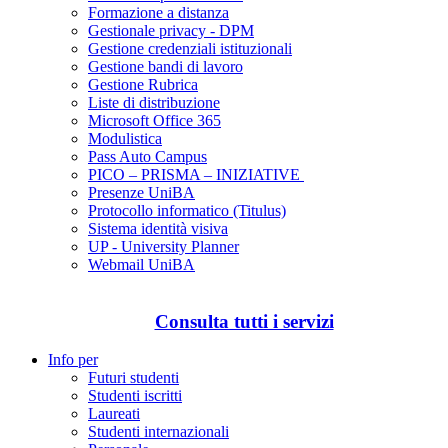
Formazione a distanza
Gestionale privacy - DPM
Gestione credenziali istituzionali
Gestione bandi di lavoro
Gestione Rubrica
Liste di distribuzione
Microsoft Office 365
Modulistica
Pass Auto Campus
PICO – PRISMA – INIZIATIVE
Presenze UniBA
Protocollo informatico (Titulus)
Sistema identità visiva
UP - University Planner
Webmail UniBA
Consulta tutti i servizi
Info per
Futuri studenti
Studenti iscritti
Laureati
Studenti internazionali