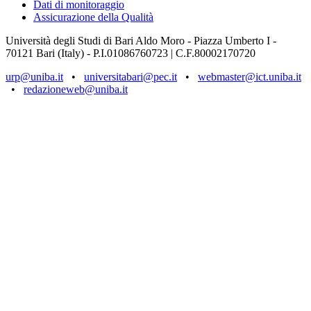
Dati di monitoraggio
Assicurazione della Qualità
Università degli Studi di Bari Aldo Moro - Piazza Umberto I -
70121 Bari (Italy) - P.I.01086760723 | C.F.80002170720
urp@uniba.it
•
universitabari@pec.it
•
webmaster@ict.uniba.it
•
redazioneweb@uniba.it