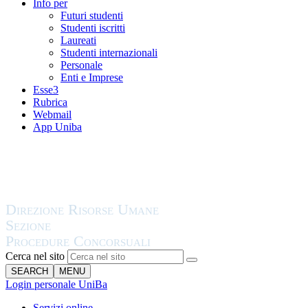
Info per
Futuri studenti
Studenti iscritti
Laureati
Studenti internazionali
Personale
Enti e Imprese
Esse3
Rubrica
Webmail
App Uniba
Cerca nel sito
SEARCH
MENU
Login personale UniBa
Servizi online