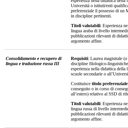
esperienza nella didattica della
Università o istituti/enti qualific
preferenziale il possesso di un 
in discipline pertinenti.
Titoli valutabili
: Esperienza nel
lingua araba di livello intermed
pubblicazioni rilevanti di didatt
argomento affine.
Consolidamento e recupero di
Requisiti
: Laurea magistrale (o 
lingua e traduzione russa III
discipline filologico-linguistic
esperienza nella didattica della 
scuole secondarie o all’Universi
Costituisce
titolo preferenziale
conseguito o in corso di consegu
all’estero) relativo al SSD di r
Titoli valutabili
: Esperienza nel
lingua russa di livello intermed
pubblicazioni rilevanti di didatt
argomento affine.