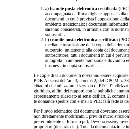
a)
tramite posta elettronica certificata
(PEC
accompagnata da firma digitale apposta sulla m
documenti in cui è prevista l’apposizione della
ambiente tradizionale; i documenti informatici p
saranno considerati, in armonia con la normat
sottoscritti;
b)
tramite posta elettronica certificata
(PEC
mediante trasmissione della copia della doman
autografo, unitamente alla copia del documento
sottoscrittore; tutti i documenti in cui è previs
autografa in ambiente tradizionale dovranno 
trasmessi in copia sottoscritta.
Le copie di tali documenti dovranno essere acquisite
PDF. Ai sensi dell’art. 3, comma 2, del DPCM n. 38
cittadini che utilizzano il servizio di PEC, l’indirizzo
giuridico, ai fini dei rapporti con le pubbliche ammin
espressamente rilasciato ai sensi dell’art. 2, comma
le domande spedite con e-mail o PEC farà fede la data
Per l’invio telematico dei documenti dovranno essere u
non direttamente modificabili, privi di microistruzioni
preferibilmente in formato pdf. Devono essere, invece
proprietari (doc, xls etc.). Tutta la documentazione i