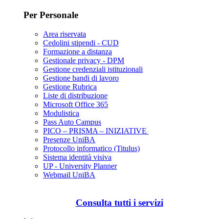
Per Personale
Area riservata
Cedolini stipendi - CUD
Formazione a distanza
Gestionale privacy - DPM
Gestione credenziali istituzionali
Gestione bandi di lavoro
Gestione Rubrica
Liste di distribuzione
Microsoft Office 365
Modulistica
Pass Auto Campus
PICO – PRISMA – INIZIATIVE
Presenze UniBA
Protocollo informatico (Titulus)
Sistema identità visiva
UP - University Planner
Webmail UniBA
Consulta tutti i servizi