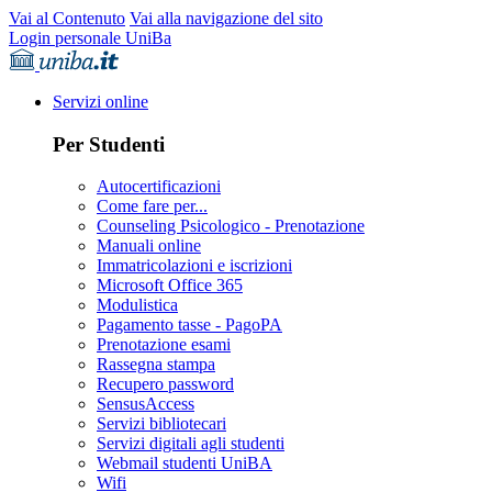
Vai al Contenuto
Vai alla navigazione del sito
Login personale UniBa
Servizi online
Per Studenti
Autocertificazioni
Come fare per...
Counseling Psicologico - Prenotazione
Manuali online
Immatricolazioni e iscrizioni
Microsoft Office 365
Modulistica
Pagamento tasse - PagoPA
Prenotazione esami
Rassegna stampa
Recupero password
SensusAccess
Servizi bibliotecari
Servizi digitali agli studenti
Webmail studenti UniBA
Wifi