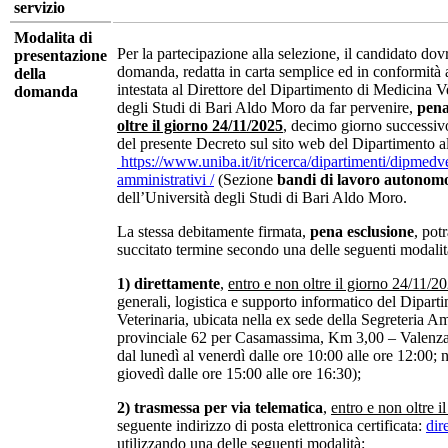
servizio
Modalita di
Per la partecipazione alla selezione, il candidato do
presentazione
domanda, redatta in carta semplice ed in conformità a
della
intestata al Direttore del Dipartimento di Medicina Ve
domanda
degli Studi di Bari Aldo Moro da far pervenire,
pena
oltre il giorno 24/11/2025
, decimo giorno successiv
del presente Decreto sul sito web del Dipartimento al
https://www.uniba.it/it/ricerca/dipartimenti/dipmedve
amministrativi /
(Sezione
bandi di lavoro autonom
dell’Università degli Studi di Bari Aldo Moro.
La stessa debitamente firmata,
pena esclusione
, pot
succitato termine secondo una delle seguenti modalit
1)
direttamente
,
entro e non oltre il giorno 24/11/2
generali, logistica e supporto informatico del Dipar
Veterinaria, ubicata nella ex sede della Segreteria A
provinciale 62 per Casamassima, Km 3,00 – Valenzan
dal lunedì al venerdì dalle ore 10:00 alle ore 12:00; n
giovedì dalle ore 15:00 alle ore 16:30);
2)
trasmessa per via telematica
,
entro e non oltre 
seguente indirizzo di posta elettronica certificata:
dir
utilizzando una delle seguenti modalità: