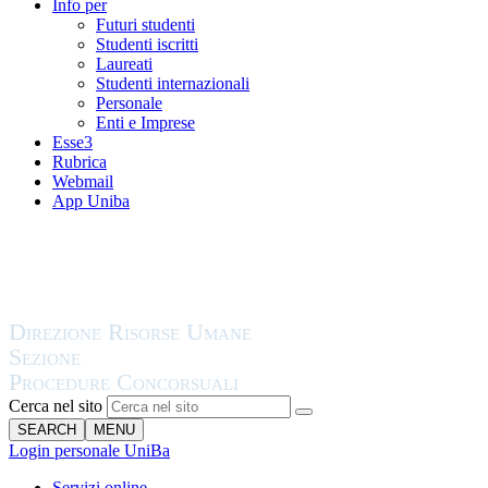
Info per
Futuri studenti
Studenti iscritti
Laureati
Studenti internazionali
Personale
Enti e Imprese
Esse3
Rubrica
Webmail
App Uniba
Cerca nel sito
SEARCH
MENU
Login personale UniBa
Servizi online