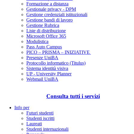
Formazione a distanza
Gestionale privacy - DPM
Gestione credenziali istituzionali
Gestione bandi di lavoro
Gestione Rubrica
Liste di distribuzione
Microsoft Office 365
Modulistica
Pass Auto Campus
PICO – PRISMA – INIZIATIVE
Presenze UniBA
Protocollo informatico (Titulus)
Sistema identità visiva
UP - University Planner
Webmail UniBA
Consulta tutti i servizi
Info per
Futuri studenti
Studenti iscritti
Laureati
Studenti internazionali