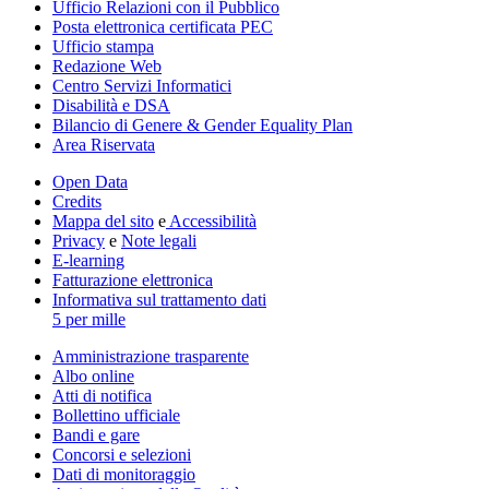
Ufficio Relazioni con il Pubblico
Posta elettronica certificata PEC
Ufficio stampa
Redazione Web
Centro Servizi Informatici
Disabilità e DSA
Bilancio di Genere & Gender Equality Plan
Area Riservata
Open Data
Credits
Mappa del sito
e
Accessibilità
Privacy
e
Note legali
E-learning
Fatturazione elettronica
Informativa sul trattamento dati
5 per mille
Amministrazione trasparente
Albo online
Atti di notifica
Bollettino ufficiale
Bandi e gare
Concorsi e selezioni
Dati di monitoraggio