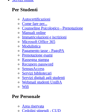
Per Studenti
Autocertificazioni
Come fare per...
Counseling Psicologico - Prenotazione
Manuali online
Immatricolazioni e iscrizioni
Microsoft Office 365
Modulistica
Pagamento tasse - PagoPA
Prenotazione esami
Rassegna stampa
Recupero password
SensusAccess
Servizi bibliotecari
Servizi digitali agli studenti
Webmail studenti UniBA
Wifi
Per Personale
Area riservata
Cedolini stipendi - CUD