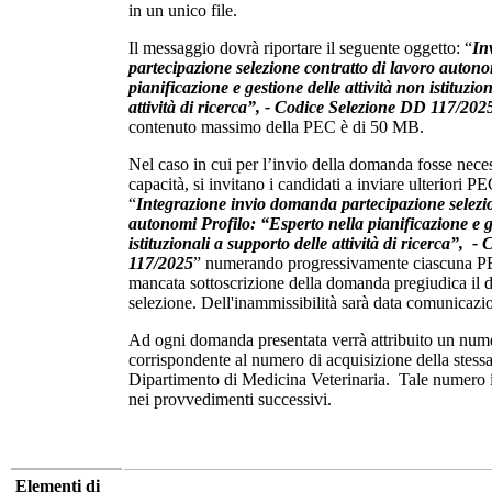
in un unico file.
Il messaggio dovrà riportare il seguente oggetto: “
In
partecipazione selezione contratto di lavoro autono
pianificazione e gestione delle attività non istituzio
attività di ricerca”,
- Codice Selezione DD 117/202
contenuto massimo della PEC è di 50 MB.
Nel caso in cui per l’invio della domanda fosse neces
capacità, si invitano i candidati a inviare ulteriori P
“
Integrazione invio domanda partecipazione selezio
autonomi Profilo: “
Esperto nella pianificazione e g
istituzionali a supporto delle attività di ricerca”,
- C
117/2025
” numerando progressivamente ciascuna PE
mancata sottoscrizione della domanda pregiudica il d
selezione. Dell'inammissibilità sarà data comunicazion
Ad ogni domanda presentata verrà attribuito un nume
corrispondente al numero di acquisizione della stessa
Dipartimento di Medicina Veterinaria. Tale numero id
nei provvedimenti successivi.
Elementi di