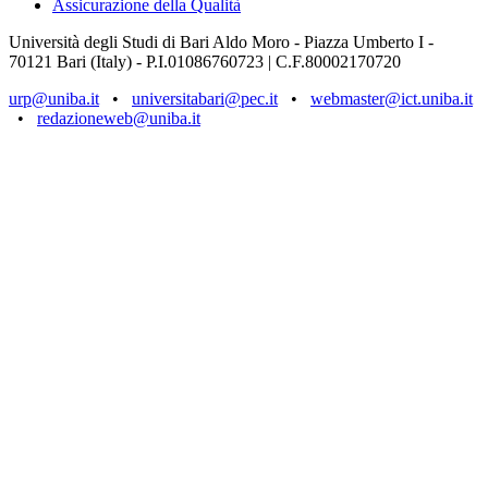
Assicurazione della Qualità
Università degli Studi di Bari Aldo Moro - Piazza Umberto I -
70121 Bari (Italy) - P.I.01086760723 | C.F.80002170720
urp@uniba.it
•
universitabari@pec.it
•
webmaster@ict.uniba.it
•
redazioneweb@uniba.it