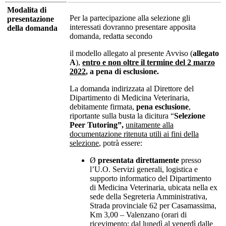
Modalita di
Per la partecipazione alla selezione gli
presentazione
interessati dovranno presentare apposita
della domanda
domanda, redatta secondo
il modello allegato al presente Avviso (
allegato
A
),
entro e non oltre il termine del 2 marzo
2022
, a pena di esclusione.
La domanda indirizzata al Direttore del
Dipartimento di Medicina Veterinaria,
debitamente firmata,
pena esclusione
,
riportante sulla busta la dicitura “
Selezione
Peer Tutoring”,
unitamente alla
documentazione ritenuta utili ai fini della
selezione
, potrà essere:
Ø
presentata direttamente
presso
l’U.O. Servizi generali, logistica e
supporto informatico del Dipartimento
di Medicina Veterinaria, ubicata nella ex
sede della Segreteria Amministrativa,
Strada provinciale 62 per Casamassima,
Km 3,00 – Valenzano (orari di
ricevimento: dal lunedì al venerdì dalle