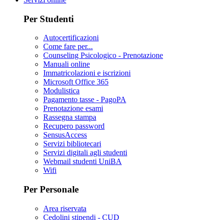
Per Studenti
Autocertificazioni
Come fare per...
Counseling Psicologico - Prenotazione
Manuali online
Immatricolazioni e iscrizioni
Microsoft Office 365
Modulistica
Pagamento tasse - PagoPA
Prenotazione esami
Rassegna stampa
Recupero password
SensusAccess
Servizi bibliotecari
Servizi digitali agli studenti
Webmail studenti UniBA
Wifi
Per Personale
Area riservata
Cedolini stipendi - CUD