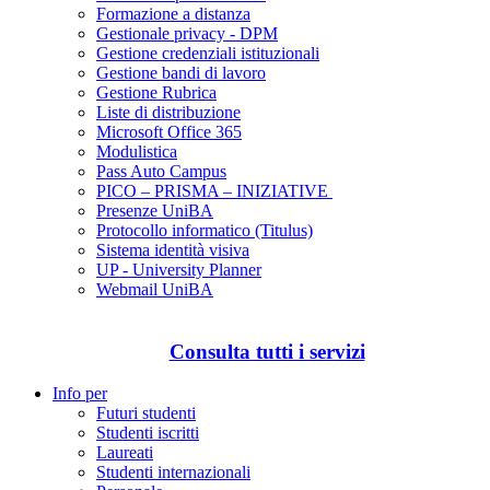
Formazione a distanza
Gestionale privacy - DPM
Gestione credenziali istituzionali
Gestione bandi di lavoro
Gestione Rubrica
Liste di distribuzione
Microsoft Office 365
Modulistica
Pass Auto Campus
PICO – PRISMA – INIZIATIVE
Presenze UniBA
Protocollo informatico (Titulus)
Sistema identità visiva
UP - University Planner
Webmail UniBA
Consulta tutti i servizi
Info per
Futuri studenti
Studenti iscritti
Laureati
Studenti internazionali