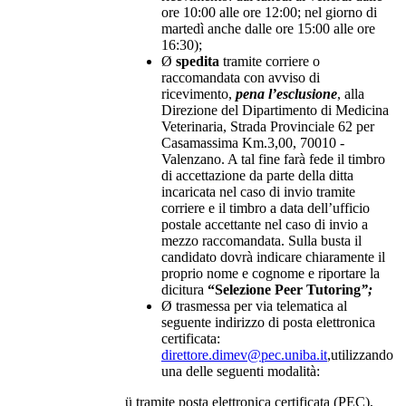
ore 10:00 alle ore 12:00; nel giorno di
martedì anche dalle ore 15:00 alle ore
16:30);
Ø
spedita
tramite corriere o
raccomandata con avviso di
ricevimento,
pena l’esclusione
, alla
Direzione del Dipartimento di Medicina
Veterinaria, Strada Provinciale 62 per
Casamassima Km.3,00, 70010 -
Valenzano. A tal fine farà fede il timbro
di accettazione da parte della ditta
incaricata nel caso di invio tramite
corriere e il timbro a data dell’ufficio
postale accettante nel caso di invio a
mezzo raccomandata. Sulla busta il
candidato dovrà indicare chiaramente il
proprio nome e cognome e riportare la
dicitura
“Selezione Peer Tutoring
”;
Ø trasmessa per via telematica al
seguente indirizzo di posta elettronica
certificata:
direttore.dimev@pec.uniba.it
,utilizzando
una delle seguenti modalità:
ü tramite posta elettronica certificata (PEC),