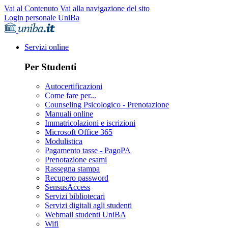
Vai al Contenuto
Vai alla navigazione del sito
Login personale UniBa
Servizi online
Per Studenti
Autocertificazioni
Come fare per...
Counseling Psicologico - Prenotazione
Manuali online
Immatricolazioni e iscrizioni
Microsoft Office 365
Modulistica
Pagamento tasse - PagoPA
Prenotazione esami
Rassegna stampa
Recupero password
SensusAccess
Servizi bibliotecari
Servizi digitali agli studenti
Webmail studenti UniBA
Wifi