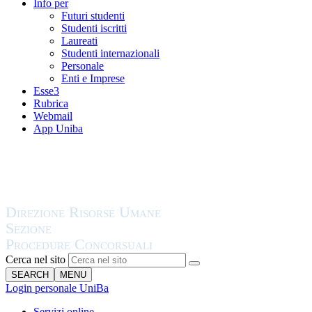
Info per
Futuri studenti
Studenti iscritti
Laureati
Studenti internazionali
Personale
Enti e Imprese
Esse3
Rubrica
Webmail
App Uniba
Cerca nel sito
SEARCH
MENU
Login personale UniBa
Servizi online