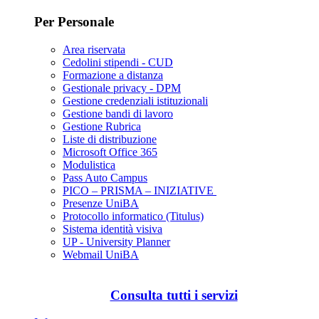
Per Personale
Area riservata
Cedolini stipendi - CUD
Formazione a distanza
Gestionale privacy - DPM
Gestione credenziali istituzionali
Gestione bandi di lavoro
Gestione Rubrica
Liste di distribuzione
Microsoft Office 365
Modulistica
Pass Auto Campus
PICO – PRISMA – INIZIATIVE
Presenze UniBA
Protocollo informatico (Titulus)
Sistema identità visiva
UP - University Planner
Webmail UniBA
Consulta tutti i servizi