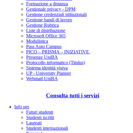
Formazione a distanza
Gestionale privacy - DPM
Gestione credenziali istituzionali
Gestione bandi di lavoro
Gestione Rubrica
Liste di distribuzione
Microsoft Office 365
Modulistica
Pass Auto Campus
PICO – PRISMA – INIZIATIVE
Presenze UniBA
Protocollo informatico (Titulus)
Sistema identità visiva
UP - University Planner
Webmail UniBA
Consulta tutti i servizi
Info per
Futuri studenti
Studenti iscritti
Laureati
Studenti internazionali