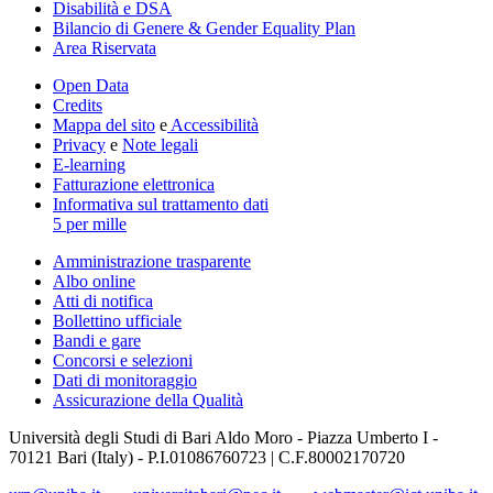
Disabilità e DSA
Bilancio di Genere & Gender Equality Plan
Area Riservata
Open Data
Credits
Mappa del sito
e
Accessibilità
Privacy
e
Note legali
E-learning
Fatturazione elettronica
Informativa sul trattamento dati
5 per mille
Amministrazione trasparente
Albo online
Atti di notifica
Bollettino ufficiale
Bandi e gare
Concorsi e selezioni
Dati di monitoraggio
Assicurazione della Qualità
Università degli Studi di Bari Aldo Moro - Piazza Umberto I -
70121 Bari (Italy) - P.I.01086760723 | C.F.80002170720