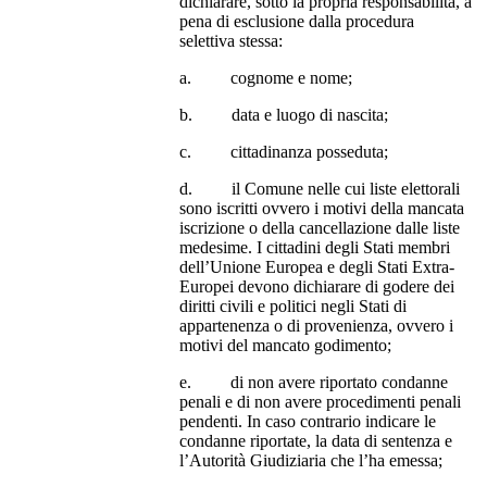
dichiarare, sotto la propria responsabilità, a
pena di esclusione dalla procedura
selettiva stessa:
a. cognome e nome;
b. data e luogo di nascita;
c. cittadinanza posseduta;
d. il Comune nelle cui liste elettorali
sono iscritti ovvero i motivi della mancata
iscrizione o della cancellazione dalle liste
medesime. I cittadini degli Stati membri
dell’Unione Europea e degli Stati Extra-
Europei devono dichiarare di godere dei
diritti civili e politici negli Stati di
appartenenza o di provenienza, ovvero i
motivi del mancato godimento;
e. di non avere riportato condanne
penali e di non avere procedimenti penali
pendenti. In caso contrario indicare le
condanne riportate, la data di sentenza e
l’Autorità Giudiziaria che l’ha emessa;