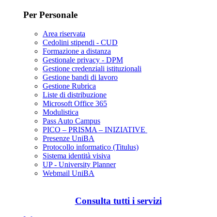
Per Personale
Area riservata
Cedolini stipendi - CUD
Formazione a distanza
Gestionale privacy - DPM
Gestione credenziali istituzionali
Gestione bandi di lavoro
Gestione Rubrica
Liste di distribuzione
Microsoft Office 365
Modulistica
Pass Auto Campus
PICO – PRISMA – INIZIATIVE
Presenze UniBA
Protocollo informatico (Titulus)
Sistema identità visiva
UP - University Planner
Webmail UniBA
Consulta tutti i servizi