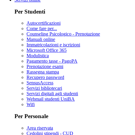
Per Studenti
Autocertificazioni
Come fare per...
Counseling Psicologico - Prenotazione
Manuali online
Immatricolazioni e iscrizioni
Microsoft Office 365
Modulistica
Pagamento tasse - PagoPA
Prenotazione esami
Rassegna stampa
Recupero password
SensusAccess
Servizi bibliotecari
Servizi digitali agli studenti
Webmail studenti UniBA
Wifi
Per Personale
Area riservata
Cedolini stipendi - CUD