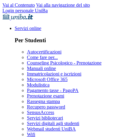
Vai al Contenuto
Vai alla navigazione del sito
Login personale UniBa
Servizi online
Per Studenti
Autocertificazioni
Come fare per...
Counseling Psicologico - Prenotazione
Manuali online
Immatricolazioni e iscrizioni
Microsoft Office 365
Modulistica
Pagamento tasse - PagoPA
Prenotazione esami
Rassegna stampa
Recupero password
SensusAccess
Servizi bibliotecari
Servizi digitali agli studenti
Webmail studenti UniBA
Wifi