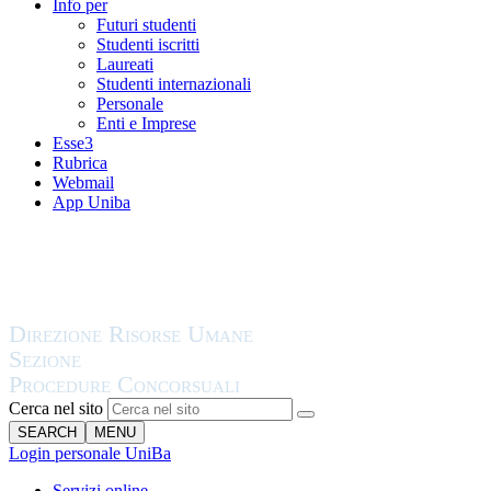
Info per
Futuri studenti
Studenti iscritti
Laureati
Studenti internazionali
Personale
Enti e Imprese
Esse3
Rubrica
Webmail
App Uniba
Cerca nel sito
SEARCH
MENU
Login personale UniBa
Servizi online