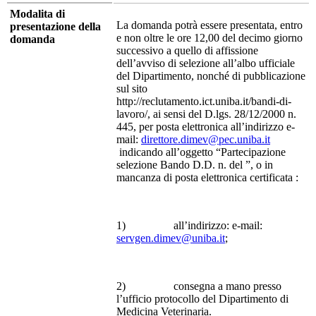
Modalita di
La domanda potrà essere presentata, entro
presentazione della
e non oltre le ore 12,00 del decimo giorno
domanda
successivo a quello di affissione
dell’avviso di selezione all’albo ufficiale
del Dipartimento, nonché di pubblicazione
sul sito
http://reclutamento.ict.uniba.it/bandi-di-
lavoro/, ai sensi del D.lgs. 28/12/2000 n.
445, per posta elettronica all’indirizzo e-
mail:
direttore.dimev@pec.uniba.it
indicando all’oggetto “Partecipazione
selezione Bando D.D. n. del ”, o in
mancanza di posta elettronica certificata :
1) all’indirizzo: e-mail:
servgen.dimev@uniba.it
;
2) consegna a mano presso
l’ufficio protocollo del Dipartimento di
Medicina Veterinaria.