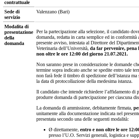
contrattuale
Sede di
Valenzano (Bari)
servizio
Modalita di
Per la partecipazione alla selezione, il candidato do
presentazione
domanda, redatta in carta semplice ed in conformità a
della
presente avviso, intestata al Direttore del Dipartime
domanda
Veterinaria dell’Università,
da far pervenire, pena l
non oltre le ore 12:00 del giorno 21.07.2021.
Non saranno prese in considerazione le domande che 
termine sopra indicato anche se spedite entro tale ter
non farà fede il timbro di spedizione dell’istanza ma
la data di protocollazione della medesima istanza.
Il candidato che intende richiedere l’affidamento di
produrre domanda di partecipazione per ciascuna disc
La domanda di ammissione, debitamente firmata,
pe
unitamente alla documentazione indicata nel presente 
presentata secondo una delle seguenti modalità:
Ø direttamente,
entro e non oltre le ore 12:0
presso l’U.O. Servizi generali, logistica e sup