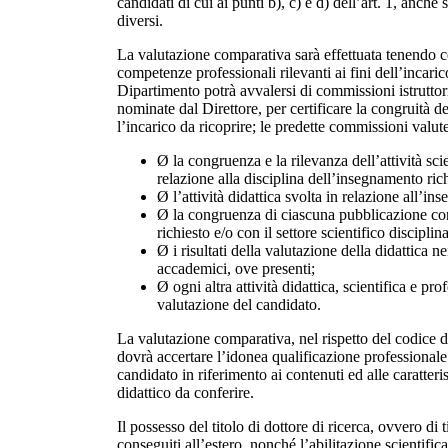
candidati di cui ai punti b), c) e d) dell’art. 1, anch
diversi.
La valutazione comparativa sarà effettuata tenendo 
competenze professionali rilevanti ai fini dell’incarico;
Dipartimento potrà avvalersi di commissioni istrutto
nominate dal Direttore, per certificare la congruità de
l’incarico da ricoprire; le predette commissioni valut
Ø la congruenza e la rilevanza dell’attività scie
relazione alla disciplina dell’insegnamento rich
Ø l’attività didattica svolta in relazione all’in
Ø la congruenza di ciascuna pubblicazione c
richiesto e/o con il settore scientifico disciplin
Ø i risultati della valutazione della didattica n
accademici, ove presenti;
Ø ogni altra attività didattica, scientifica e prof
valutazione del candidato.
La valutazione comparativa, nel rispetto del codice 
dovrà accertare l’idonea qualificazione professionale 
candidato in riferimento ai contenuti ed alle caratteri
didattico da conferire.
Il possesso del titolo di dottore di ricerca, ovvero di t
conseguiti all’estero, nonché l’abilitazione scientifica 