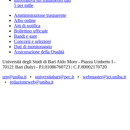
Informativa sul trattamento dati
5 per mille
Amministrazione trasparente
Albo online
Atti di notifica
Bollettino ufficiale
Bandi e gare
Concorsi e selezioni
Dati di monitoraggio
Assicurazione della Qualità
Università degli Studi di Bari Aldo Moro - Piazza Umberto I -
70121 Bari (Italy) - P.I.01086760723 | C.F.80002170720
urp@uniba.it
•
universitabari@pec.it
•
webmaster@ict.uniba.it
•
redazioneweb@uniba.it