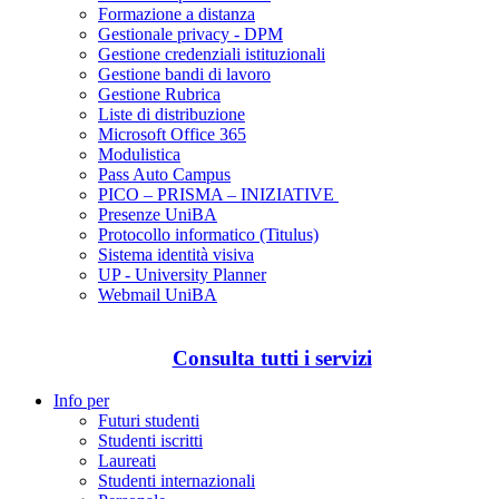
Formazione a distanza
Gestionale privacy - DPM
Gestione credenziali istituzionali
Gestione bandi di lavoro
Gestione Rubrica
Liste di distribuzione
Microsoft Office 365
Modulistica
Pass Auto Campus
PICO – PRISMA – INIZIATIVE
Presenze UniBA
Protocollo informatico (Titulus)
Sistema identità visiva
UP - University Planner
Webmail UniBA
Consulta tutti i servizi
Info per
Futuri studenti
Studenti iscritti
Laureati
Studenti internazionali