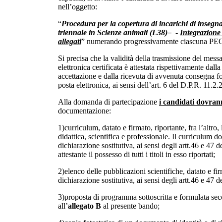
nell’oggetto:
“
Procedura per la copertura di incarichi di insegn
triennale in Scienze animali (L38)–
-
Integrazione
allegati
” numerando progressivamente ciascuna PEC 
Si precisa che la validità della trasmissione del mess
elettronica certificata è attestata rispettivamente dalla
accettazione e dalla ricevuta di avvenuta consegna fo
posta elettronica, ai sensi dell’art. 6 del D.P.R. 11.2.
Alla domanda di partecipazione
i candidati dovran
documentazione:
1)curriculum, datato e firmato, riportante, fra l’altro, 
didattica, scientifica e professionale. Il curriculum d
dichiarazione sostitutiva, ai sensi degli artt.46 e 47
attestante il possesso di tutti i titoli in esso riportati;
2)elenco delle pubblicazioni scientifiche, datato e fi
dichiarazione sostitutiva, ai sensi degli artt.46 e 47
3)proposta di programma sottoscritta e formulata sec
all’
allegato B
al presente bando;