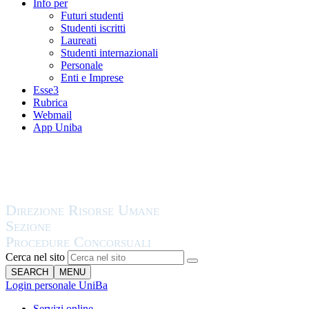
Info per
Futuri studenti
Studenti iscritti
Laureati
Studenti internazionali
Personale
Enti e Imprese
Esse3
Rubrica
Webmail
App Uniba
Cerca nel sito
SEARCH
MENU
Login personale UniBa
Servizi online