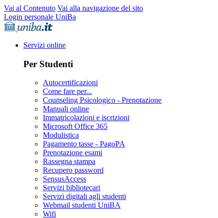
Vai al Contenuto
Vai alla navigazione del sito
Login personale UniBa
Servizi online
Per Studenti
Autocertificazioni
Come fare per...
Counseling Psicologico - Prenotazione
Manuali online
Immatricolazioni e iscrizioni
Microsoft Office 365
Modulistica
Pagamento tasse - PagoPA
Prenotazione esami
Rassegna stampa
Recupero password
SensusAccess
Servizi bibliotecari
Servizi digitali agli studenti
Webmail studenti UniBA
Wifi