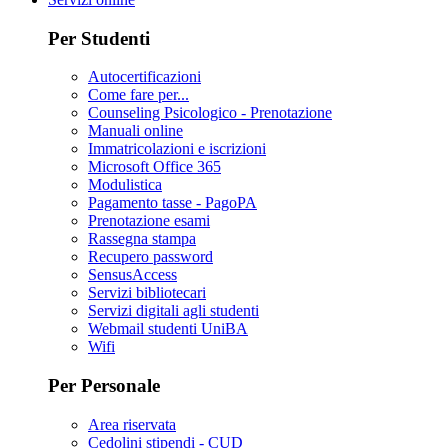
Per Studenti
Autocertificazioni
Come fare per...
Counseling Psicologico - Prenotazione
Manuali online
Immatricolazioni e iscrizioni
Microsoft Office 365
Modulistica
Pagamento tasse - PagoPA
Prenotazione esami
Rassegna stampa
Recupero password
SensusAccess
Servizi bibliotecari
Servizi digitali agli studenti
Webmail studenti UniBA
Wifi
Per Personale
Area riservata
Cedolini stipendi - CUD