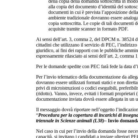
della copia della domanda sottoscritta in mod
alla copia del documento d’identità del sottoscri
documenti in cui è prevista l’apposizione della
ambiente tradizionale dovranno essere analog
copia sottoscritta. Le copie di tali documenti 
acquisite tramite scanner in formato PDF.
Ai sensi dell’art. 3, comma 2, del DPCM n. 38524 de
cittadini che utilizzano il servizio di PEC, l’indirizzo
giuridico, ai fini dei rapporti con le pubbliche ammin
espressamente rilasciato ai sensi dell’art. 2, comma
Per le domande spedite con PEC farà fede la data d’i
Per l’invio telematico della documentazione da alle
dovranno essere utilizzati formati statici e non dirett
privi di microistruzioni o codici eseguibili, preferib
(ridotto). Vanno, invece, evitati i formati proprietari (
documentazione inviata dovrà essere allegata in un un
Il messaggio dovrà riportare nell’oggetto l’indicazio
“
Procedura per la copertura di incarichi di insegn
triennale in Scienze animali (L38)–
Invio domanda 
Nel caso in cui per l’invio della domanda fosse neces
capacità, si invitano i candidati a inviare ulteriori 