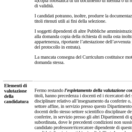
4)copia fotostatica di un documento di identità o di 
di validità.
I candidati potranno, inoltre, produrre la documentazi
titoli ritenuti utili ai fini della selezione.
I soggetti dipendenti di altre Pubbliche amministrazi
alla domanda copia della richiesta di nulla osta inoltra
appartenenza, riportante l’attestazione dell’avvenuta
del protocollo in entrata).
La mancata consegna del Curriculum costituisce mo
domanda stessa.
Elementi di
Fermo restando
l’espletamento della valutazione c
valutazione
titoli, hanno precedenza i docenti ed i ricercatori del 
della
disciplinare relativo all’insegnamento da conferire o,
candidatura
settore affine, in servizio presso questo Dipartiment
docenti dello stesso settore scientifico disciplinare 
conferire, in servizio presso gli altri Dipartimenti di
subordinata, dove le precedenti condizioni non sussis
candidato professore/ricercatore dipendente di questo