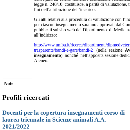
legge n. 240/10, costituisce, a parità di valutazione, t
fini dell’attribuzione dell’incarico.
Gli atti relativi alla procedura di valutazione con l’in
per ciascun insegnamento saranno approvati dal Consi
pubblicati sul sito web del Dipartimento di Medicina
all’indirizzo:
http://www.uniba.it/ricerca/dipartimenti/dipmedveter
trasparente/bandi-e-gare/bandi-2
(nella sezione
Av
insegnamento
) nonché nell’apposita sezione dedica
Ateneo.
Note
Profili ricercati
Docenti per la copertura insegnamenti corso di
laurea triennale in Scienze animali A.A.
2021/2022