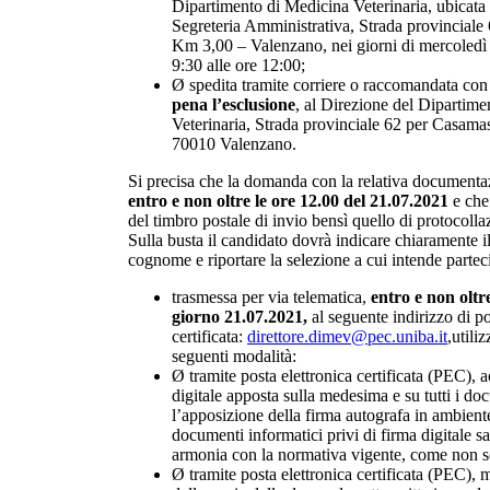
Dipartimento di Medicina Veterinaria, ubicata 
Segreteria Amministrativa, Strada provincial
Km 3,00 – Valenzano, nei giorni di mercoledì 
9:30 alle ore 12:00;
Ø spedita tramite corriere o raccomandata con
pena l’esclusione
, al Direzione del Dipartim
Veterinaria, Strada provinciale 62 per Casam
70010 Valenzano.
Si precisa che la domanda con la relativa documenta
entro e non oltre le ore 12.00 del 21.07.2021
e che
del timbro postale di invio bensì quello di protocoll
Sulla busta il candidato dovrà indicare chiaramente 
cognome e riportare la selezione a cui intende partec
trasmessa per via telematica,
entro e non oltre
giorno 21.07.2021,
al seguente indirizzo di po
certificata:
direttore.dimev@pec.uniba.it
,utili
seguenti modalità:
Ø tramite posta elettronica certificata (PEC),
digitale apposta sulla medesima e su tutti i doc
l’apposizione della firma autografa in ambiente
documenti informatici privi di firma digitale s
armonia con la normativa vigente, come non sot
Ø tramite posta elettronica certificata (PEC), 