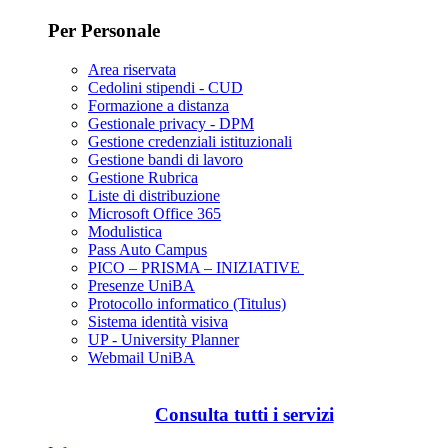
Per Personale
Area riservata
Cedolini stipendi - CUD
Formazione a distanza
Gestionale privacy - DPM
Gestione credenziali istituzionali
Gestione bandi di lavoro
Gestione Rubrica
Liste di distribuzione
Microsoft Office 365
Modulistica
Pass Auto Campus
PICO – PRISMA – INIZIATIVE
Presenze UniBA
Protocollo informatico (Titulus)
Sistema identità visiva
UP - University Planner
Webmail UniBA
Consulta tutti i servizi