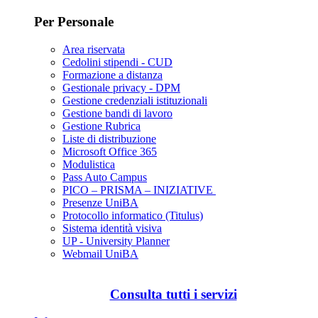
Per Personale
Area riservata
Cedolini stipendi - CUD
Formazione a distanza
Gestionale privacy - DPM
Gestione credenziali istituzionali
Gestione bandi di lavoro
Gestione Rubrica
Liste di distribuzione
Microsoft Office 365
Modulistica
Pass Auto Campus
PICO – PRISMA – INIZIATIVE
Presenze UniBA
Protocollo informatico (Titulus)
Sistema identità visiva
UP - University Planner
Webmail UniBA
Consulta tutti i servizi