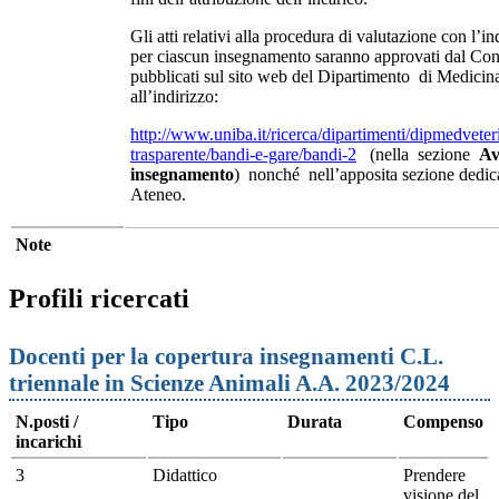
Gli atti relativi alla procedura di valutazione con l’in
per ciascun insegnamento saranno approvati dal Consi
pubblicati sul sito web del Dipartimento di Medicina
all’indirizzo:
http://www.uniba.it/ricerca/dipartimenti/dipmedveter
trasparente/bandi-e-gare/bandi-2
(nella sezione
Av
insegnamento
) nonché nell’apposita sezione dedica
Ateneo.
Note
Profili ricercati
Docenti per la copertura insegnamenti C.L.
triennale in Scienze Animali A.A. 2023/2024
N.posti /
Tipo
Durata
Compenso
incarichi
3
Didattico
Prendere
visione del