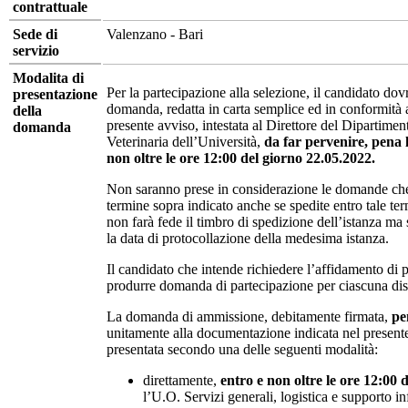
contrattuale
Sede di
Valenzano - Bari
servizio
Modalita di
Per la partecipazione alla selezione, il candidato do
presentazione
domanda, redatta in carta semplice ed in conformità a
della
presente avviso, intestata al Direttore del Dipartime
domanda
Veterinaria dell’Università,
da far pervenire, pena l
non oltre le ore 12:00 del giorno 22.05.2022.
Non saranno prese in considerazione le domande che 
termine sopra indicato anche se spedite entro tale ter
non farà fede il timbro di spedizione dell’istanza ma
la data di protocollazione della medesima istanza.
Il candidato che intende richiedere l’affidamento di
produrre domanda di partecipazione per ciascuna disc
La domanda di ammissione, debitamente firmata,
pe
unitamente alla documentazione indicata nel presente 
presentata secondo una delle seguenti modalità:
direttamente,
entro e non oltre le ore 12:00 
l’U.O. Servizi generali, logistica e supporto i