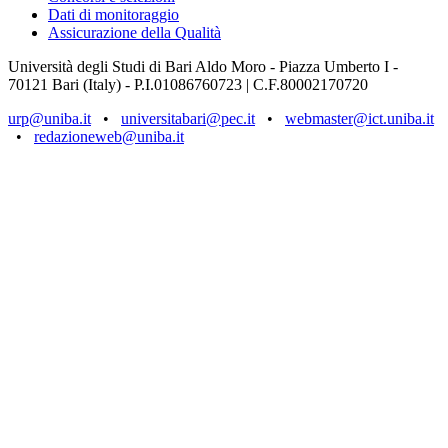
Dati di monitoraggio
Assicurazione della Qualità
Università degli Studi di Bari Aldo Moro - Piazza Umberto I -
70121 Bari (Italy) - P.I.01086760723 | C.F.80002170720
urp@uniba.it
•
universitabari@pec.it
•
webmaster@ict.uniba.it
•
redazioneweb@uniba.it