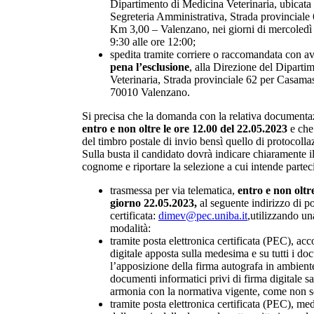
Dipartimento di Medicina Veterinaria, ubicata 
Segreteria Amministrativa, Strada provincial
Km 3,00 – Valenzano, nei giorni di mercoledì 
9:30 alle ore 12:00;
spedita tramite corriere o raccomandata con av
pena l’esclusione
, alla Direzione del Diparti
Veterinaria, Strada provinciale 62 per Casam
70010 Valenzano.
Si precisa che la domanda con la relativa documenta
entro e non oltre le ore 12.00 del 22.05.2023
e che
del timbro postale di invio bensì quello di protocoll
Sulla busta il candidato dovrà indicare chiaramente 
cognome e riportare la selezione a cui intende partec
trasmessa per via telematica,
entro e non oltre
giorno 22.05.2023,
al seguente indirizzo di po
certificata:
dimev@pec.uniba.it
,utilizzando un
modalità:
tramite posta elettronica certificata (PEC), a
digitale apposta sulla medesima e su tutti i doc
l’apposizione della firma autografa in ambiente
documenti informatici privi di firma digitale s
armonia con la normativa vigente, come non sot
tramite posta elettronica certificata (PEC), me