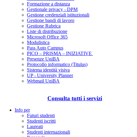
Formazione a distanza
Gestionale privacy - DPM
Gestione credenziali istituzionali
Gestione bandi di lavoro
Gestione Rubrica
Liste di distribuzione
Microsoft Office 365
Modulistica
Pass Auto Campus
PICO – PRISMA – INIZIATIVE
Presenze UniBA
Protocollo informatico (Titulus)
Sistema identità visiva
UP - University Planner
Webmail UniBA
Consulta tutti i servizi
Info per
Futuri studenti
Studenti iscritti
Laureati
Studenti internazionali