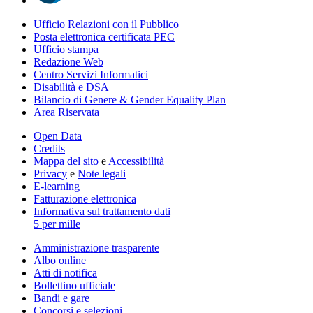
Ufficio Relazioni con il Pubblico
Posta elettronica certificata PEC
Ufficio stampa
Redazione Web
Centro Servizi Informatici
Disabilità e DSA
Bilancio di Genere & Gender Equality Plan
Area Riservata
Open Data
Credits
Mappa del sito
e
Accessibilità
Privacy
e
Note legali
E-learning
Fatturazione elettronica
Informativa sul trattamento dati
5 per mille
Amministrazione trasparente
Albo online
Atti di notifica
Bollettino ufficiale
Bandi e gare
Concorsi e selezioni