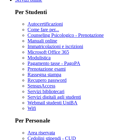
Per Studenti
Autocertificazioni
Come fare per...
Counseling Psicologico - Prenotazione
Manuali online
Immatricolazioni e iscrizioni
Microsoft Office 365
Modulistica
Pagamento tasse - PagoPA
Prenotazione esami
Rassegna stampa
Recupero password
SensusAccess
Servizi bibliotecari
Servizi digitali agli studenti
Webmail studenti UniBA
Wifi
Per Personale
Area riservata
Cedolini stipendi - CUD