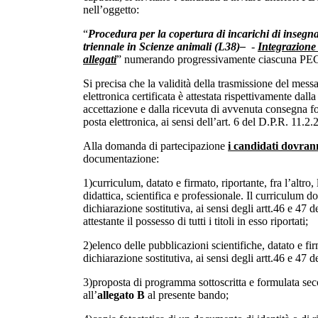
nell’oggetto:
“
Procedura per la copertura di incarichi di insegn
triennale in Scienze animali (L38)–
-
Integrazione
allegati
” numerando progressivamente ciascuna PEC 
Si precisa che la validità della trasmissione del mess
elettronica certificata è attestata rispettivamente dalla
accettazione e dalla ricevuta di avvenuta consegna fo
posta elettronica, ai sensi dell’art. 6 del D.P.R. 11.2.
Alla domanda di partecipazione
i candidati dovran
documentazione:
1)curriculum, datato e firmato, riportante, fra l’altro, 
didattica, scientifica e professionale. Il curriculum d
dichiarazione sostitutiva, ai sensi degli artt.46 e 47
attestante il possesso di tutti i titoli in esso riportati;
2)elenco delle pubblicazioni scientifiche, datato e fi
dichiarazione sostitutiva, ai sensi degli artt.46 e 47
3)proposta di programma sottoscritta e formulata sec
all’
allegato B
al presente bando;