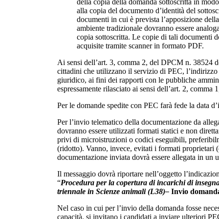
della copia della domanda sottoscritta in mod
alla copia del documento d’identità del sottoscri
documenti in cui è prevista l’apposizione della
ambiente tradizionale dovranno essere analog
copia sottoscritta. Le copie di tali documenti 
acquisite tramite scanner in formato PDF.
Ai sensi dell’art. 3, comma 2, del DPCM n. 38524 de
cittadini che utilizzano il servizio di PEC, l’indirizzo
giuridico, ai fini dei rapporti con le pubbliche ammin
espressamente rilasciato ai sensi dell’art. 2, comma
Per le domande spedite con PEC farà fede la data d’i
Per l’invio telematico della documentazione da alle
dovranno essere utilizzati formati statici e non dirett
privi di microistruzioni o codici eseguibili, preferib
(ridotto). Vanno, invece, evitati i formati proprietari (
documentazione inviata dovrà essere allegata in un un
Il messaggio dovrà riportare nell’oggetto l’indicazio
“
Procedura per la copertura di incarichi di insegn
triennale in Scienze animali (L38)–
Invio domanda 
Nel caso in cui per l’invio della domanda fosse neces
capacità, si invitano i candidati a inviare ulteriori 