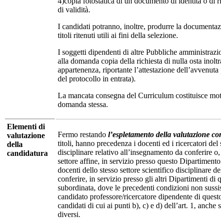
4)copia fotostatica di un documento di identità o di 
di validità.
I candidati potranno, inoltre, produrre la documentazi
titoli ritenuti utili ai fini della selezione.
I soggetti dipendenti di altre Pubbliche amministrazi
alla domanda copia della richiesta di nulla osta inoltra
appartenenza, riportante l’attestazione dell’avvenuta
del protocollo in entrata).
La mancata consegna del Curriculum costituisce mo
domanda stessa.
Elementi di
Fermo restando
l’espletamento della valutazione c
valutazione
titoli, hanno precedenza i docenti ed i ricercatori del 
della
disciplinare relativo all’insegnamento da conferire o,
candidatura
settore affine, in servizio presso questo Dipartiment
docenti dello stesso settore scientifico disciplinare 
conferire, in servizio presso gli altri Dipartimenti di
subordinata, dove le precedenti condizioni non sussis
candidato professore/ricercatore dipendente di questo
candidati di cui ai punti b), c) e d) dell’art. 1, anch
diversi.