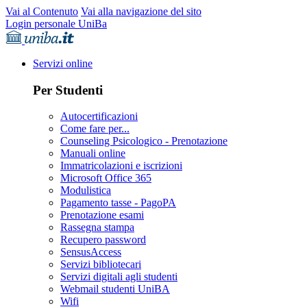
Vai al Contenuto
Vai alla navigazione del sito
Login personale UniBa
Servizi online
Per Studenti
Autocertificazioni
Come fare per...
Counseling Psicologico - Prenotazione
Manuali online
Immatricolazioni e iscrizioni
Microsoft Office 365
Modulistica
Pagamento tasse - PagoPA
Prenotazione esami
Rassegna stampa
Recupero password
SensusAccess
Servizi bibliotecari
Servizi digitali agli studenti
Webmail studenti UniBA
Wifi