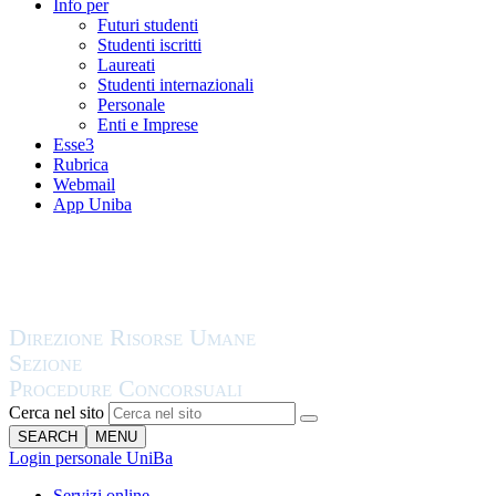
Info per
Futuri studenti
Studenti iscritti
Laureati
Studenti internazionali
Personale
Enti e Imprese
Esse3
Rubrica
Webmail
App Uniba
Cerca nel sito
SEARCH
MENU
Login personale UniBa
Servizi online