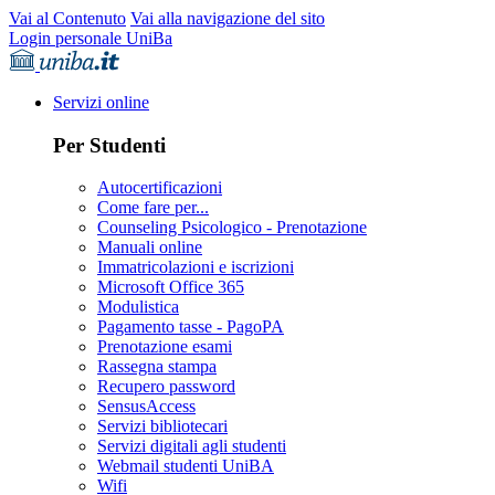
Vai al Contenuto
Vai alla navigazione del sito
Login personale UniBa
Servizi online
Per Studenti
Autocertificazioni
Come fare per...
Counseling Psicologico - Prenotazione
Manuali online
Immatricolazioni e iscrizioni
Microsoft Office 365
Modulistica
Pagamento tasse - PagoPA
Prenotazione esami
Rassegna stampa
Recupero password
SensusAccess
Servizi bibliotecari
Servizi digitali agli studenti
Webmail studenti UniBA
Wifi