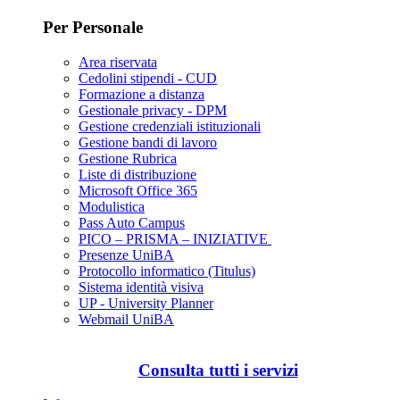
Per Personale
Area riservata
Cedolini stipendi - CUD
Formazione a distanza
Gestionale privacy - DPM
Gestione credenziali istituzionali
Gestione bandi di lavoro
Gestione Rubrica
Liste di distribuzione
Microsoft Office 365
Modulistica
Pass Auto Campus
PICO – PRISMA – INIZIATIVE
Presenze UniBA
Protocollo informatico (Titulus)
Sistema identità visiva
UP - University Planner
Webmail UniBA
Consulta tutti i servizi