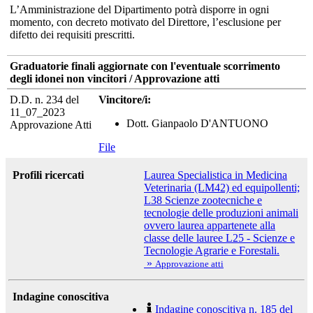
L’Amministrazione del Dipartimento potrà disporre in ogni
momento, con decreto motivato del Direttore, l’esclusione per
difetto dei requisiti prescritti.
Graduatorie finali aggiornate con l'eventuale scorrimento
degli idonei non vincitori / Approvazione atti
D.D. n. 234 del
Vincitore/i:
11_07_2023
Dott. Gianpaolo D'ANTUONO
Approvazione Atti
File
Profili ricercati
Laurea Specialistica in Medicina
Veterinaria (LM42) ed equipollenti;
L38 Scienze zootecniche e
tecnologie delle produzioni animali
ovvero laurea appartenete alla
classe delle lauree L25 - Scienze e
Tecnologie Agrarie e Forestali.
»
Approvazione atti
Indagine conoscitiva
Indagine conoscitiva n. 185 del