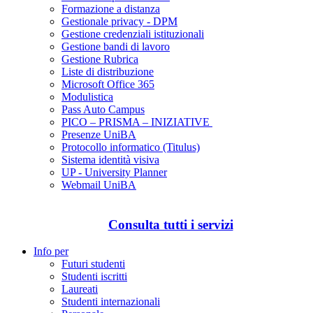
Formazione a distanza
Gestionale privacy - DPM
Gestione credenziali istituzionali
Gestione bandi di lavoro
Gestione Rubrica
Liste di distribuzione
Microsoft Office 365
Modulistica
Pass Auto Campus
PICO – PRISMA – INIZIATIVE
Presenze UniBA
Protocollo informatico (Titulus)
Sistema identità visiva
UP - University Planner
Webmail UniBA
Consulta tutti i servizi
Info per
Futuri studenti
Studenti iscritti
Laureati
Studenti internazionali