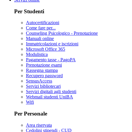
Per Studenti
Autocertificazioni
Come fare per...
Counseling Psicologico - Prenotazione
Manuali online
Immatricolazioni e iscrizioni
Microsoft Office 365
Modulistica
Pagamento tasse - PagoPA
Prenotazione esami
Rassegna stampa
Recupero password
SensusAccess
Servizi bibliotecari
Servizi digitali agli studenti
Webmail studenti UniBA
Wifi
Per Personale
Area riservata
Cedolini stipendi - CUD