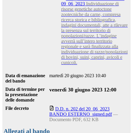
09_06_2023
Individuazione di
risorse genetiche autoctone
zootecniche da carne, compresa
ricerca storica e bibliografica,
indagini documentali, atte a rilevare
la presenza sul territorio di
popolazioni/razze. L’indagine
avverrà sull’intero territorio
regionale e sarà finalizzata alla
individuazione di razze/popolazioni
di bovini, suini, caprini, avicoli e
cunicoli.
Data di emanazione
martedì 20 giugno 2023 10:40
del bando
Data di termine per
venerdì 30 giugno 2023 12:00
la presentazione
delle domande
File decreto
D.D. n. 202 del 20_06_2023
BANDO ESTERNO_signed.pdf
—
Documento PDF, 632 KB
Allegati al bando