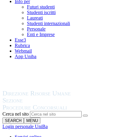
Info per
Futuri studenti
Studenti iscritti
Laureati
Studenti internazionali
Personale
Enti e Imprese
Esse3
Rubrica
Webmail
App Uniba
Cerca nel sito
SEARCH
MENU
Login personale UniBa
Servizi online