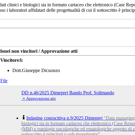
dati clinici e biologici sia in formato cartaceo che elettronico (Case 
 laboratori affidatari delle progettualità di cui il sottoscritto è princip
donei non vincitori / Approvazione atti
Vincitore/i:
Dott.Giuseppe Dicuonzo
File
DD n.46/2025 Dimeprej Bando Prof. Solimando
»
Approvazione atti
Indagine conoscitiva n.9/2025 Dimeprej
“Data managing pe
biologici sia in formato cartaceo che elettronico (Case Re
(MM) e patologie oncologiche ed ematologiche oggetto di studi
sottoscritto è principal o sub-investigator”.