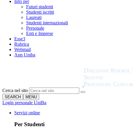
Info per
Futuri studenti
Studenti iscritti
Laureati
Studenti internazionali
Personale
Enti e Imprese
Esse3
Rubrica
Webmail
App Uniba
Cerca nel sito
SEARCH
MENU
Login personale UniBa
Servizi online
Per Studenti