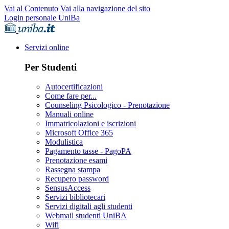
Vai al Contenuto
Vai alla navigazione del sito
Login personale UniBa
Servizi online
Per Studenti
Autocertificazioni
Come fare per...
Counseling Psicologico - Prenotazione
Manuali online
Immatricolazioni e iscrizioni
Microsoft Office 365
Modulistica
Pagamento tasse - PagoPA
Prenotazione esami
Rassegna stampa
Recupero password
SensusAccess
Servizi bibliotecari
Servizi digitali agli studenti
Webmail studenti UniBA
Wifi