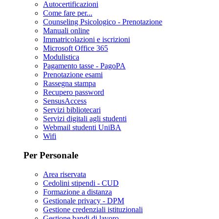
Autocertificazioni
Come fare per...
Counseling Psicologico - Prenotazione
Manuali online
Immatricolazioni e iscrizioni
Microsoft Office 365
Modulistica
Pagamento tasse - PagoPA
Prenotazione esami
Rassegna stampa
Recupero password
SensusAccess
Servizi bibliotecari
Servizi digitali agli studenti
Webmail studenti UniBA
Wifi
Per Personale
Area riservata
Cedolini stipendi - CUD
Formazione a distanza
Gestionale privacy - DPM
Gestione credenziali istituzionali
Gestione bandi di lavoro