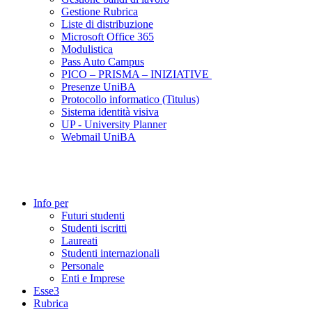
Gestione Rubrica
Liste di distribuzione
Microsoft Office 365
Modulistica
Pass Auto Campus
PICO – PRISMA – INIZIATIVE
Presenze UniBA
Protocollo informatico (Titulus)
Sistema identità visiva
UP - University Planner
Webmail UniBA
Info per
Futuri studenti
Studenti iscritti
Laureati
Studenti internazionali
Personale
Enti e Imprese
Esse3
Rubrica