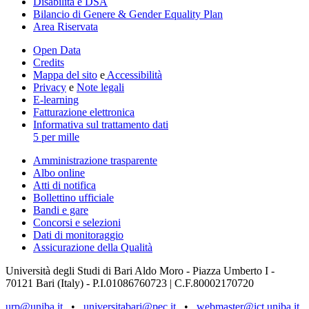
Disabilità e DSA
Bilancio di Genere & Gender Equality Plan
Area Riservata
Open Data
Credits
Mappa del sito
e
Accessibilità
Privacy
e
Note legali
E-learning
Fatturazione elettronica
Informativa sul trattamento dati
5 per mille
Amministrazione trasparente
Albo online
Atti di notifica
Bollettino ufficiale
Bandi e gare
Concorsi e selezioni
Dati di monitoraggio
Assicurazione della Qualità
Università degli Studi di Bari Aldo Moro - Piazza Umberto I -
70121 Bari (Italy) - P.I.01086760723 | C.F.80002170720
urp@uniba.it
•
universitabari@pec.it
•
webmaster@ict.uniba.it