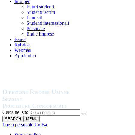
Info per
Futuri studenti
Studenti iscritti
Laureati
Studenti internazionali
Personale
Enti e Imprese
Esse3
Rubrica
Webmail
App Uniba
Cerca nel sito
SEARCH
MENU
Login personale UniBa
Servizi online