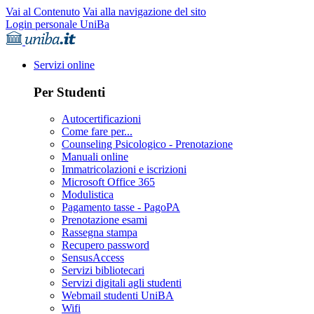
Vai al Contenuto
Vai alla navigazione del sito
Login personale UniBa
Servizi online
Per Studenti
Autocertificazioni
Come fare per...
Counseling Psicologico - Prenotazione
Manuali online
Immatricolazioni e iscrizioni
Microsoft Office 365
Modulistica
Pagamento tasse - PagoPA
Prenotazione esami
Rassegna stampa
Recupero password
SensusAccess
Servizi bibliotecari
Servizi digitali agli studenti
Webmail studenti UniBA
Wifi