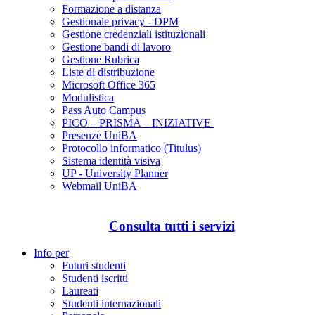
Formazione a distanza
Gestionale privacy - DPM
Gestione credenziali istituzionali
Gestione bandi di lavoro
Gestione Rubrica
Liste di distribuzione
Microsoft Office 365
Modulistica
Pass Auto Campus
PICO – PRISMA – INIZIATIVE
Presenze UniBA
Protocollo informatico (Titulus)
Sistema identità visiva
UP - University Planner
Webmail UniBA
Consulta tutti i servizi
Info per
Futuri studenti
Studenti iscritti
Laureati
Studenti internazionali