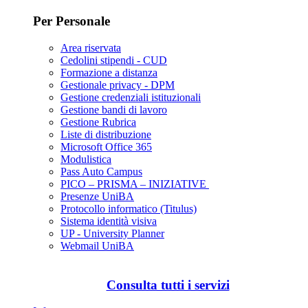
Per Personale
Area riservata
Cedolini stipendi - CUD
Formazione a distanza
Gestionale privacy - DPM
Gestione credenziali istituzionali
Gestione bandi di lavoro
Gestione Rubrica
Liste di distribuzione
Microsoft Office 365
Modulistica
Pass Auto Campus
PICO – PRISMA – INIZIATIVE
Presenze UniBA
Protocollo informatico (Titulus)
Sistema identità visiva
UP - University Planner
Webmail UniBA
Consulta tutti i servizi