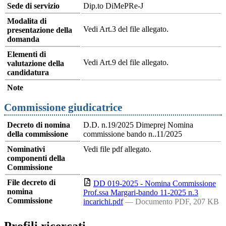
Sede di servizio
Dip.to DiMePRe-J
Modalita di
Vedi Art.3 del file allegato.
presentazione della
domanda
Elementi di
Vedi Art.9 del file allegato.
valutazione della
candidatura
Note
Commissione giudicatrice
Decreto di nomina
D.D. n.19/2025 Dimeprej Nomina
della commissione
commissione bando n..11/2025
Nominativi
Vedi file pdf allegato.
componenti della
Commissione
File decreto di
DD 019-2025 - Nomina Commissione
nomina
Prof.ssa Margari-bando 11-2025 n.3
Commissione
incarichi.pdf
— Documento PDF, 207 KB
Profili ricercati