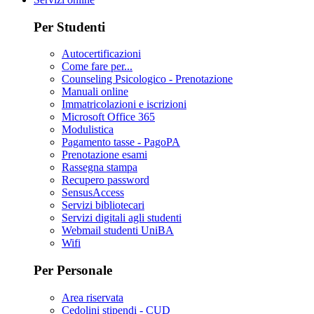
Per Studenti
Autocertificazioni
Come fare per...
Counseling Psicologico - Prenotazione
Manuali online
Immatricolazioni e iscrizioni
Microsoft Office 365
Modulistica
Pagamento tasse - PagoPA
Prenotazione esami
Rassegna stampa
Recupero password
SensusAccess
Servizi bibliotecari
Servizi digitali agli studenti
Webmail studenti UniBA
Wifi
Per Personale
Area riservata
Cedolini stipendi - CUD