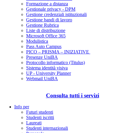
Formazione a distanza
Gestionale privacy - DPM
Gestione credenziali istituzionali
Gestione bandi di lavoro
Gestione Rubrica
Liste di distribuzione
Microsoft Office 365
Modulistica
Pass Auto Campus
PICO – PRISMA – INIZIATIVE
Presenze UniBA
Protocollo informatico (Titulus)
Sistema identità visiva
UP - University Planner
Webmail UniBA
Consulta tutti i servizi
Info per
Futuri studenti
Studenti iscritti
Laureati
Studenti internazionali