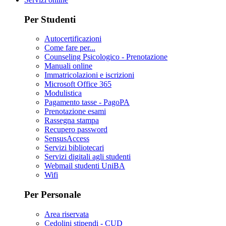
Per Studenti
Autocertificazioni
Come fare per...
Counseling Psicologico - Prenotazione
Manuali online
Immatricolazioni e iscrizioni
Microsoft Office 365
Modulistica
Pagamento tasse - PagoPA
Prenotazione esami
Rassegna stampa
Recupero password
SensusAccess
Servizi bibliotecari
Servizi digitali agli studenti
Webmail studenti UniBA
Wifi
Per Personale
Area riservata
Cedolini stipendi - CUD