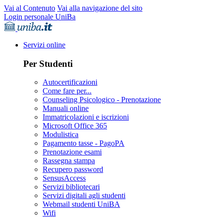
Vai al Contenuto
Vai alla navigazione del sito
Login personale UniBa
Servizi online
Per Studenti
Autocertificazioni
Come fare per...
Counseling Psicologico - Prenotazione
Manuali online
Immatricolazioni e iscrizioni
Microsoft Office 365
Modulistica
Pagamento tasse - PagoPA
Prenotazione esami
Rassegna stampa
Recupero password
SensusAccess
Servizi bibliotecari
Servizi digitali agli studenti
Webmail studenti UniBA
Wifi