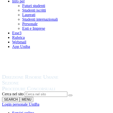
Info per
Futuri studenti
Studenti iscritti
Laureati
Studenti internazionali
Personale
Enti e Imprese
Esse3
Rubrica
Webmail
App Uniba
Cerca nel sito
SEARCH
MENU
Login personale UniBa
Servizi online