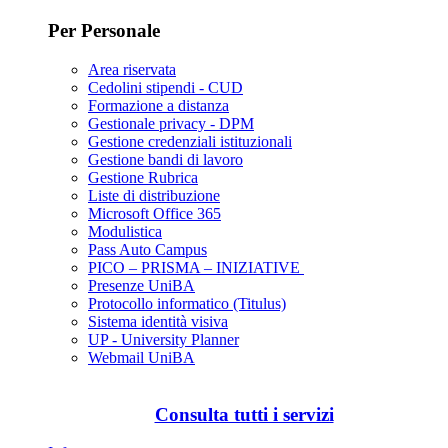
Per Personale
Area riservata
Cedolini stipendi - CUD
Formazione a distanza
Gestionale privacy - DPM
Gestione credenziali istituzionali
Gestione bandi di lavoro
Gestione Rubrica
Liste di distribuzione
Microsoft Office 365
Modulistica
Pass Auto Campus
PICO – PRISMA – INIZIATIVE
Presenze UniBA
Protocollo informatico (Titulus)
Sistema identità visiva
UP - University Planner
Webmail UniBA
Consulta tutti i servizi