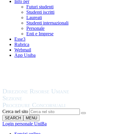
Info per
Futuri studenti
Studenti iscritti
Laureati
Studenti internazionali
Personale
Enti e Imprese
Esse3
Rubrica
Webmail
App Uniba
Cerca nel sito
SEARCH
MENU
Login personale UniBa
Servizi online