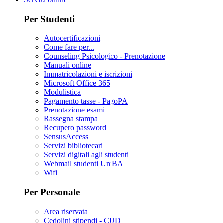
Per Studenti
Autocertificazioni
Come fare per...
Counseling Psicologico - Prenotazione
Manuali online
Immatricolazioni e iscrizioni
Microsoft Office 365
Modulistica
Pagamento tasse - PagoPA
Prenotazione esami
Rassegna stampa
Recupero password
SensusAccess
Servizi bibliotecari
Servizi digitali agli studenti
Webmail studenti UniBA
Wifi
Per Personale
Area riservata
Cedolini stipendi - CUD