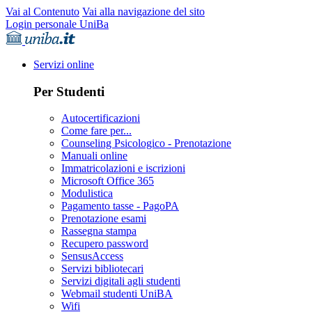
Vai al Contenuto
Vai alla navigazione del sito
Login personale UniBa
Servizi online
Per Studenti
Autocertificazioni
Come fare per...
Counseling Psicologico - Prenotazione
Manuali online
Immatricolazioni e iscrizioni
Microsoft Office 365
Modulistica
Pagamento tasse - PagoPA
Prenotazione esami
Rassegna stampa
Recupero password
SensusAccess
Servizi bibliotecari
Servizi digitali agli studenti
Webmail studenti UniBA
Wifi