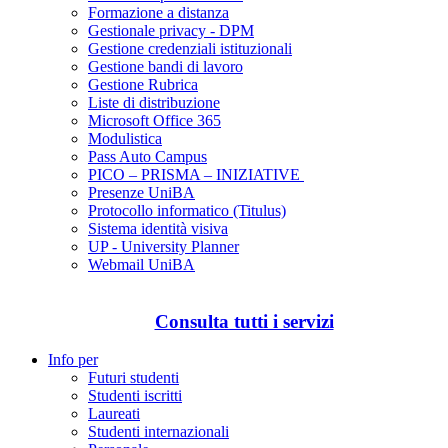
Formazione a distanza
Gestionale privacy - DPM
Gestione credenziali istituzionali
Gestione bandi di lavoro
Gestione Rubrica
Liste di distribuzione
Microsoft Office 365
Modulistica
Pass Auto Campus
PICO – PRISMA – INIZIATIVE
Presenze UniBA
Protocollo informatico (Titulus)
Sistema identità visiva
UP - University Planner
Webmail UniBA
Consulta tutti i servizi
Info per
Futuri studenti
Studenti iscritti
Laureati
Studenti internazionali