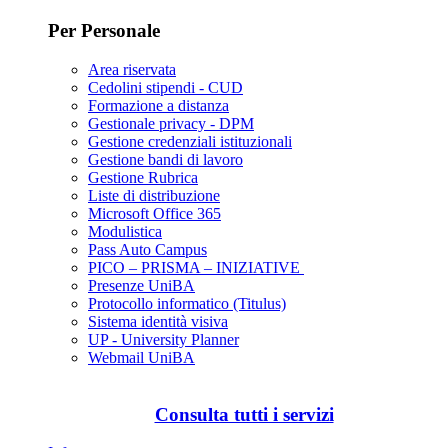
Per Personale
Area riservata
Cedolini stipendi - CUD
Formazione a distanza
Gestionale privacy - DPM
Gestione credenziali istituzionali
Gestione bandi di lavoro
Gestione Rubrica
Liste di distribuzione
Microsoft Office 365
Modulistica
Pass Auto Campus
PICO – PRISMA – INIZIATIVE
Presenze UniBA
Protocollo informatico (Titulus)
Sistema identità visiva
UP - University Planner
Webmail UniBA
Consulta tutti i servizi