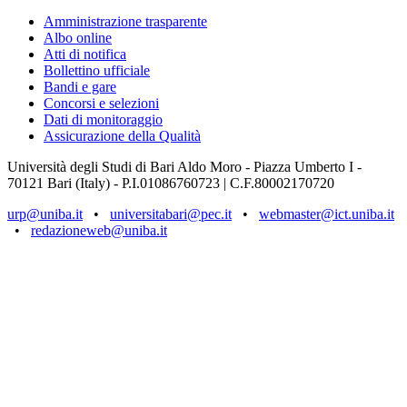
Amministrazione trasparente
Albo online
Atti di notifica
Bollettino ufficiale
Bandi e gare
Concorsi e selezioni
Dati di monitoraggio
Assicurazione della Qualità
Università degli Studi di Bari Aldo Moro - Piazza Umberto I -
70121 Bari (Italy) - P.I.01086760723 | C.F.80002170720
urp@uniba.it
•
universitabari@pec.it
•
webmaster@ict.uniba.it
•
redazioneweb@uniba.it