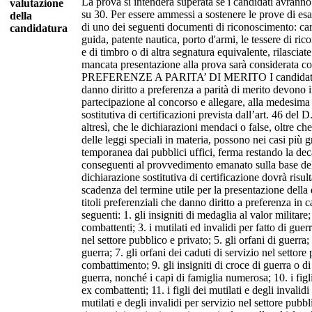
La prova si intenderà superata se i candidati avrann
valutazione
su 30. Per essere ammessi a sostenere le prove di es
della
di uno dei seguenti documenti di riconoscimento: cart
candidatura
guida, patente nautica, porto d'armi, le tessere di ri
e di timbro o di altra segnatura equivalente, rilascia
mancata presentazione alla prova sarà considerata co
PREFERENZE A PARITA’ DI MERITO I candidati che 
danno diritto a preferenza a parità di merito devono 
partecipazione al concorso e allegare, alla medesima
sostitutiva di certificazioni prevista dall’art. 46 del 
altresì, che le dichiarazioni mendaci o false, oltre ch
delle leggi speciali in materia, possono nei casi più 
temporanea dai pubblici uffici, ferma restando la de
conseguenti al provvedimento emanato sulla base dell
dichiarazione sostitutiva di certificazione dovrà risult
scadenza del termine utile per la presentazione dell
titoli preferenziali che danno diritto a preferenza in 
seguenti: 1. gli insigniti di medaglia al valor militare;
combattenti; 3. i mutilati ed invalidi per fatto di guerr
nel settore pubblico e privato; 5. gli orfani di guerra; 
guerra; 7. gli orfani dei caduti di servizio nel settore p
combattimento; 9. gli insigniti di croce di guerra o di 
guerra, nonché i capi di famiglia numerosa; 10. i figli
ex combattenti; 11. i figli dei mutilati e degli invalidi 
mutilati e degli invalidi per servizio nel settore pubb