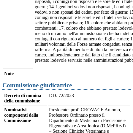
risposati, i coniugi non risposati e le sorelle ed i frat
guerra; 14. i genitori vedovi non risposati, i coniugi no
vedovi o non sposati dei caduti per fatto di guerra; 15
coniugi non risposati e le sorelle ed i fratelli vedovi 
settore pubblico e privato; 16. coloro che abbiano pr
combattenti; 17. coloro che abbiano prestato lodevole
meno di un anno nell'amministrazione che ha indetto i
coniugati con riguardo al numero dei figli a carico; 19.
militari volontari delle Forze armate congedati senza
rafferma. A parità di merito e di titoli la preferenza è
carico, indipendentemente dal fatto che il candidato 
prestato lodevole servizio nelle amministrazioni pubb
Note
Commissione giudicatrice
Decreto di nomina
DD. 72/2023
della commissione
Nominativi
Presidente: prof. CROVACE Antonio,
componenti della
Professore Ordinario presso il
Commissione
Dipartimento di Medicina di Precisione e
Rigenerativa e Area Jonica (DiMePRe-J)
– Sezione Cliniche Veterinarie e