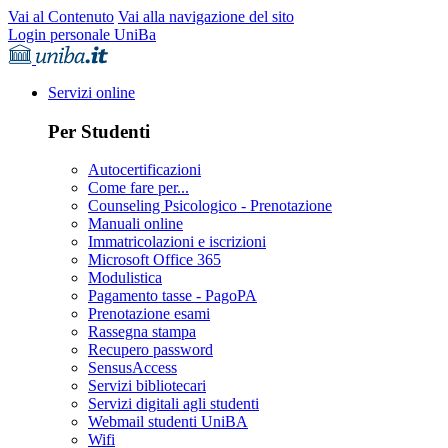
Vai al Contenuto
Vai alla navigazione del sito
Login personale UniBa
Servizi online
Per Studenti
Autocertificazioni
Come fare per...
Counseling Psicologico - Prenotazione
Manuali online
Immatricolazioni e iscrizioni
Microsoft Office 365
Modulistica
Pagamento tasse - PagoPA
Prenotazione esami
Rassegna stampa
Recupero password
SensusAccess
Servizi bibliotecari
Servizi digitali agli studenti
Webmail studenti UniBA
Wifi