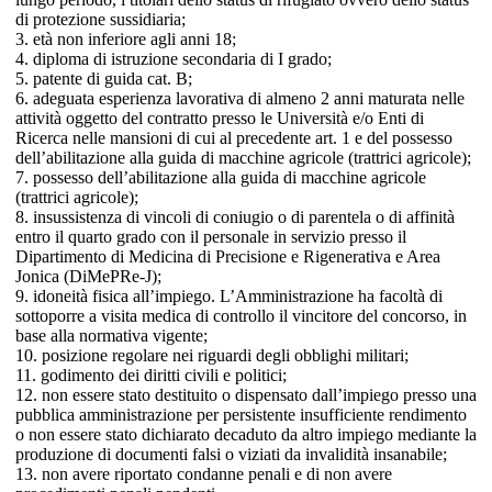
di protezione sussidiaria;
3. età non inferiore agli anni 18;
4. diploma di istruzione secondaria di I grado;
5. patente di guida cat. B;
6. adeguata esperienza lavorativa di almeno 2 anni maturata nelle
attività oggetto del contratto presso le Università e/o Enti di
Ricerca nelle mansioni di cui al precedente art. 1 e del possesso
dell’abilitazione alla guida di macchine agricole (trattrici agricole);
7. possesso dell’abilitazione alla guida di macchine agricole
(trattrici agricole);
8. insussistenza di vincoli di coniugio o di parentela o di affinità
entro il quarto grado con il personale in servizio presso il
Dipartimento di Medicina di Precisione e Rigenerativa e Area
Jonica (DiMePRe-J);
9. idoneità fisica all’impiego. L’Amministrazione ha facoltà di
sottoporre a visita medica di controllo il vincitore del concorso, in
base alla normativa vigente;
10. posizione regolare nei riguardi degli obblighi militari;
11. godimento dei diritti civili e politici;
12. non essere stato destituito o dispensato dall’impiego presso una
pubblica amministrazione per persistente insufficiente rendimento
o non essere stato dichiarato decaduto da altro impiego mediante la
produzione di documenti falsi o viziati da invalidità insanabile;
13. non avere riportato condanne penali e di non avere