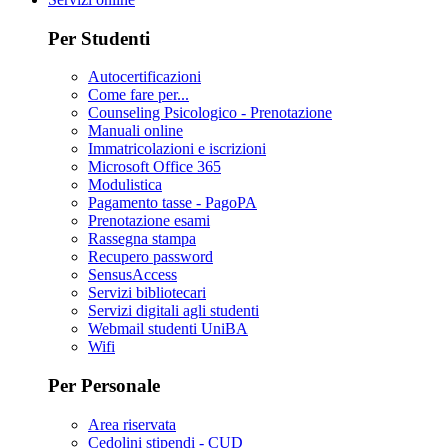
Per Studenti
Autocertificazioni
Come fare per...
Counseling Psicologico - Prenotazione
Manuali online
Immatricolazioni e iscrizioni
Microsoft Office 365
Modulistica
Pagamento tasse - PagoPA
Prenotazione esami
Rassegna stampa
Recupero password
SensusAccess
Servizi bibliotecari
Servizi digitali agli studenti
Webmail studenti UniBA
Wifi
Per Personale
Area riservata
Cedolini stipendi - CUD