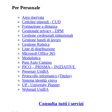
Per Personale
Area riservata
Cedolini stipendi - CUD
Formazione a distanza
Gestionale privacy - DPM
Gestione credenziali istituzionali
Gestione bandi di lavoro
Gestione Rubrica
Liste di distribuzione
Microsoft Office 365
Modulistica
Pass Auto Campus
PICO – PRISMA – INIZIATIVE
Presenze UniBA
Protocollo informatico (Titulus)
Sistema identità visiva
UP - University Planner
Webmail UniBA
Consulta tutti i servizi