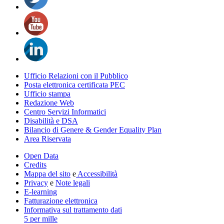
Ufficio Relazioni con il Pubblico
Posta elettronica certificata PEC
Ufficio stampa
Redazione Web
Centro Servizi Informatici
Disabilità e DSA
Bilancio di Genere & Gender Equality Plan
Area Riservata
Open Data
Credits
Mappa del sito
e
Accessibilità
Privacy
e
Note legali
E-learning
Fatturazione elettronica
Informativa sul trattamento dati
5 per mille