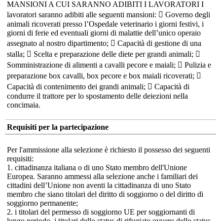
MANSIONI A CUI SARANNO ADIBITI I LAVORATORI I
lavoratori saranno adibiti alle seguenti mansioni:  Governo degli
animali ricoverati presso l’Ospedale veterinario i giorni festivi, i
giorni di ferie ed eventuali giorni di malattie dell’unico operaio
assegnato al nostro dipartimento;  Capacità di gestione di una
stalla;  Scelta e preparazione delle diete per grandi animali; 
Somministrazione di alimenti a cavalli pecore e maiali;  Pulizia e
preparazione box cavalli, box pecore e box maiali ricoverati; 
Capacità di contenimento dei grandi animali;  Capacità di
condurre il trattore per lo spostamento delle deiezioni nella
concimaia.
Requisiti per la partecipazione
Per l'ammissione alla selezione è richiesto il possesso dei seguenti
requisiti:
1. cittadinanza italiana o di uno Stato membro dell'Unione
Europea. Saranno ammessi alla selezione anche i familiari dei
cittadini dell’Unione non aventi la cittadinanza di uno Stato
membro che siano titolari del diritto di soggiorno o del diritto di
soggiorno permanente;
2. i titolari del permesso di soggiorno UE per soggiornanti di
lungo periodo, i titolari dello status di rifugiato ovvero dello status