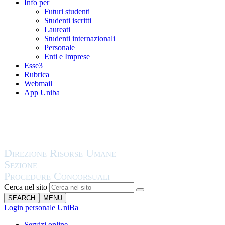
Info per
Futuri studenti
Studenti iscritti
Laureati
Studenti internazionali
Personale
Enti e Imprese
Esse3
Rubrica
Webmail
App Uniba
Cerca nel sito
SEARCH
MENU
Login personale UniBa
Servizi online