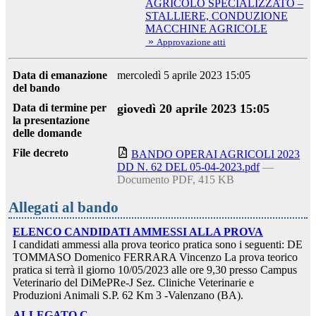
AGRICOLO SPECIALIZZATO –
STALLIERE, CONDUZIONE
MACCHINE AGRICOLE
»
Approvazione atti
Data di emanazione
mercoledì 5 aprile 2023 15:05
del bando
Data di termine per
giovedì 20 aprile 2023 15:05
la presentazione
delle domande
File decreto
BANDO OPERAI AGRICOLI 2023
DD N. 62 DEL 05-04-2023.pdf
—
Documento PDF, 415 KB
Allegati al bando
ELENCO CANDIDATI AMMESSI ALLA PROVA
I candidati ammessi alla prova teorico pratica sono i seguenti: DE
TOMMASO Domenico FERRARA Vincenzo La prova teorico
pratica si terrà il giorno 10/05/2023 alle ore 9,30 presso Campus
Veterinario del DiMePRe-J Sez. Cliniche Veterinarie e
Produzioni Animali S.P. 62 Km 3 -Valenzano (BA).
ALLEGATO C