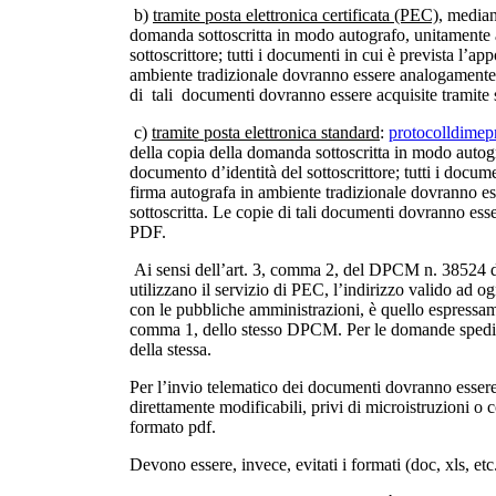
b)
tramite posta elettronica certificata (PEC)
, median
domanda sottoscritta in modo autografo, unitamente 
sottoscrittore; tutti i documenti in cui è prevista l’ap
ambiente tradizionale dovranno essere analogament
di tali documenti dovranno essere acquisite tramite
c)
tramite posta elettronica standard
:
protocolldime
della copia della domanda sottoscritta in modo autog
documento d’identità del sottoscrittore; tutti i docume
firma autografa in ambiente tradizionale dovranno e
sottoscritta. Le copie di tali documenti dovranno ess
PDF.
Ai sensi dell’art. 3, comma 2, del DPCM n. 38524 de
utilizzano il servizio di PEC, l’indirizzo valido ad ogn
con le pubbliche amministrazioni, è quello espressamen
comma 1, dello stesso DPCM. Per le domande spedite
della stessa.
Per l’invio telematico dei documenti dovranno essere u
direttamente modificabili, privi di microistruzioni o c
formato pdf.
Devono essere, invece, evitati i formati (doc, xls, etc.