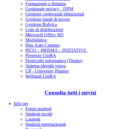
Formazione a distanza
Gestionale privacy - DPM
Gestione credenziali istituzionali
Gestione bandi di lavoro
Gestione Rubrica
Liste di distribuzione
Microsoft Office 365
Modulistica
Pass Auto Campus
PICO – PRISMA – INIZIATIVE
Presenze UniBA
Protocollo informatico (Titulus)
Sistema identità visiva
UP - University Planner
Webmail UniBA
Consulta tutti i servizi
Info per
Futuri studenti
Studenti iscritti
Laureati
Studenti internazionali