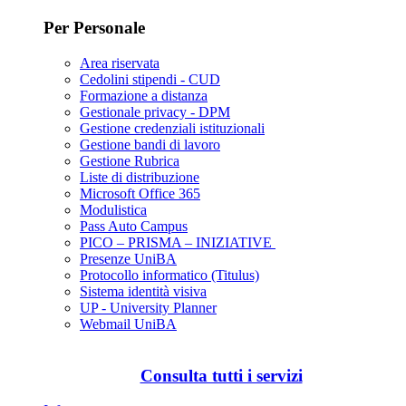
Per Personale
Area riservata
Cedolini stipendi - CUD
Formazione a distanza
Gestionale privacy - DPM
Gestione credenziali istituzionali
Gestione bandi di lavoro
Gestione Rubrica
Liste di distribuzione
Microsoft Office 365
Modulistica
Pass Auto Campus
PICO – PRISMA – INIZIATIVE
Presenze UniBA
Protocollo informatico (Titulus)
Sistema identità visiva
UP - University Planner
Webmail UniBA
Consulta tutti i servizi