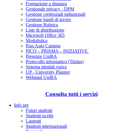
Formazione a distanza
Gestionale privacy - DPM
Gestione credenziali istituzionali
Gestione bandi di lavoro
Gestione Rubrica
Liste di distribuzione
Microsoft Office 365
Modulistica
Pass Auto Campus
PICO – PRISMA – INIZIATIVE
Presenze UniBA
Protocollo informatico (Titulus)
Sistema identità visiva
UP - University Planner
Webmail UniBA
Consulta tutti i servizi
Info per
Futuri studenti
Studenti iscritti
Laureati
Studenti internazionali