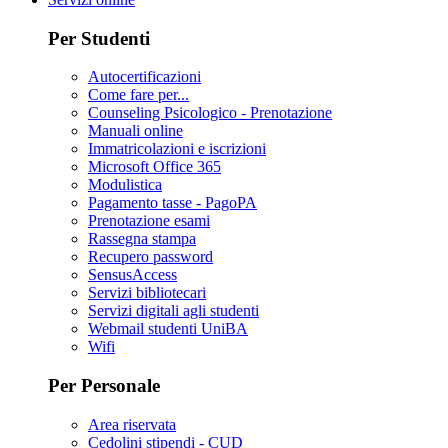
Per Studenti
Autocertificazioni
Come fare per...
Counseling Psicologico - Prenotazione
Manuali online
Immatricolazioni e iscrizioni
Microsoft Office 365
Modulistica
Pagamento tasse - PagoPA
Prenotazione esami
Rassegna stampa
Recupero password
SensusAccess
Servizi bibliotecari
Servizi digitali agli studenti
Webmail studenti UniBA
Wifi
Per Personale
Area riservata
Cedolini stipendi - CUD