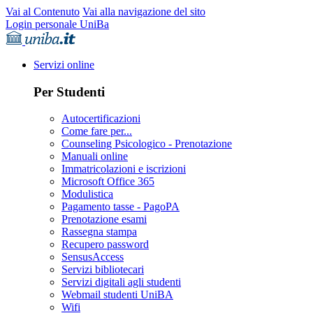
Vai al Contenuto
Vai alla navigazione del sito
Login personale UniBa
Servizi online
Per Studenti
Autocertificazioni
Come fare per...
Counseling Psicologico - Prenotazione
Manuali online
Immatricolazioni e iscrizioni
Microsoft Office 365
Modulistica
Pagamento tasse - PagoPA
Prenotazione esami
Rassegna stampa
Recupero password
SensusAccess
Servizi bibliotecari
Servizi digitali agli studenti
Webmail studenti UniBA
Wifi