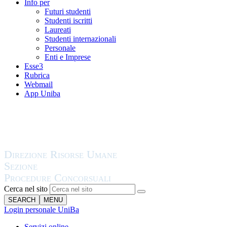
Info per
Futuri studenti
Studenti iscritti
Laureati
Studenti internazionali
Personale
Enti e Imprese
Esse3
Rubrica
Webmail
App Uniba
Cerca nel sito
SEARCH
MENU
Login personale UniBa
Servizi online