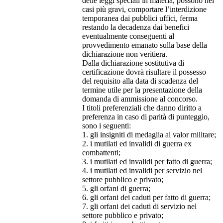
delle leggi speciali in materia, possono nei
casi più gravi, comportare l’interdizione
temporanea dai pubblici uffici, ferma
restando la decadenza dai benefici
eventualmente conseguenti al
provvedimento emanato sulla base della
dichiarazione non veritiera.
Dalla dichiarazione sostitutiva di
certificazione dovrà risultare il possesso
del requisito alla data di scadenza del
termine utile per la presentazione della
domanda di ammissione al concorso.
I titoli preferenziali che danno diritto a
preferenza in caso di parità di punteggio,
sono i seguenti:
1. gli insigniti di medaglia al valor militare;
2. i mutilati ed invalidi di guerra ex
combattenti;
3. i mutilati ed invalidi per fatto di guerra;
4. i mutilati ed invalidi per servizio nel
settore pubblico e privato;
5. gli orfani di guerra;
6. gli orfani dei caduti per fatto di guerra;
7. gli orfani dei caduti di servizio nel
settore pubblico e privato;