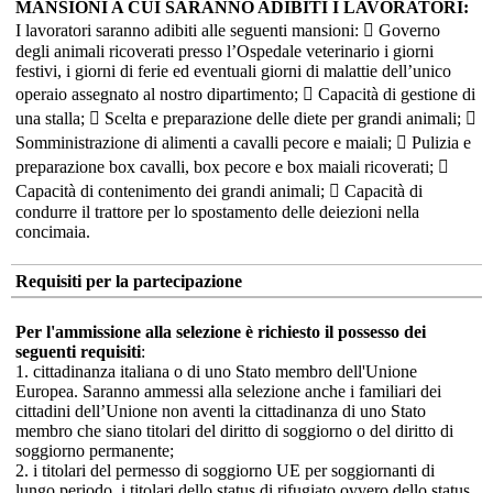
MANSIONI A CUI SARANNO ADIBITI I LAVORATORI:
I lavoratori saranno adibiti alle seguenti mansioni:  Governo
degli animali ricoverati presso l’Ospedale veterinario i giorni
festivi, i giorni di ferie ed eventuali giorni di malattie dell’unico
operaio assegnato al nostro dipartimento;  Capacità di gestione di
una stalla;  Scelta e preparazione delle diete per grandi animali; 
Somministrazione di alimenti a cavalli pecore e maiali;  Pulizia e
preparazione box cavalli, box pecore e box maiali ricoverati; 
Capacità di contenimento dei grandi animali;  Capacità di
condurre il trattore per lo spostamento delle deiezioni nella
concimaia.
Requisiti per la partecipazione
Per l'ammissione alla selezione è richiesto il possesso dei
seguenti requisiti
:
1. cittadinanza italiana o di uno Stato membro dell'Unione
Europea. Saranno ammessi alla selezione anche i familiari dei
cittadini dell’Unione non aventi la cittadinanza di uno Stato
membro che siano titolari del diritto di soggiorno o del diritto di
soggiorno permanente;
2. i titolari del permesso di soggiorno UE per soggiornanti di
lungo periodo, i titolari dello status di rifugiato ovvero dello status