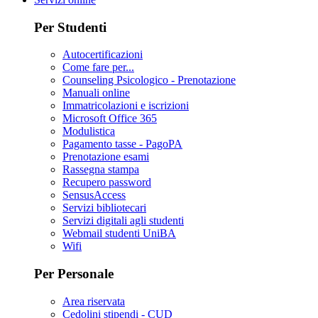
Per Studenti
Autocertificazioni
Come fare per...
Counseling Psicologico - Prenotazione
Manuali online
Immatricolazioni e iscrizioni
Microsoft Office 365
Modulistica
Pagamento tasse - PagoPA
Prenotazione esami
Rassegna stampa
Recupero password
SensusAccess
Servizi bibliotecari
Servizi digitali agli studenti
Webmail studenti UniBA
Wifi
Per Personale
Area riservata
Cedolini stipendi - CUD