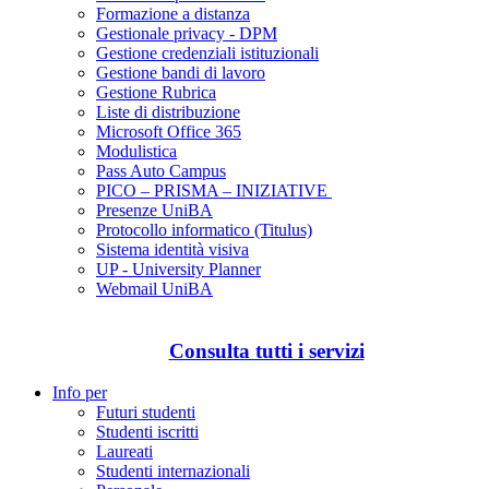
Formazione a distanza
Gestionale privacy - DPM
Gestione credenziali istituzionali
Gestione bandi di lavoro
Gestione Rubrica
Liste di distribuzione
Microsoft Office 365
Modulistica
Pass Auto Campus
PICO – PRISMA – INIZIATIVE
Presenze UniBA
Protocollo informatico (Titulus)
Sistema identità visiva
UP - University Planner
Webmail UniBA
Consulta tutti i servizi
Info per
Futuri studenti
Studenti iscritti
Laureati
Studenti internazionali