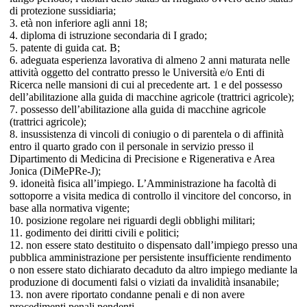
di protezione sussidiaria;
3. età non inferiore agli anni 18;
4. diploma di istruzione secondaria di I grado;
5. patente di guida cat. B;
6. adeguata esperienza lavorativa di almeno 2 anni maturata nelle
attività oggetto del contratto presso le Università e/o Enti di
Ricerca nelle mansioni di cui al precedente art. 1 e del possesso
dell’abilitazione alla guida di macchine agricole (trattrici agricole);
7. possesso dell’abilitazione alla guida di macchine agricole
(trattrici agricole);
8. insussistenza di vincoli di coniugio o di parentela o di affinità
entro il quarto grado con il personale in servizio presso il
Dipartimento di Medicina di Precisione e Rigenerativa e Area
Jonica (DiMePRe-J);
9. idoneità fisica all’impiego. L’Amministrazione ha facoltà di
sottoporre a visita medica di controllo il vincitore del concorso, in
base alla normativa vigente;
10. posizione regolare nei riguardi degli obblighi militari;
11. godimento dei diritti civili e politici;
12. non essere stato destituito o dispensato dall’impiego presso una
pubblica amministrazione per persistente insufficiente rendimento
o non essere stato dichiarato decaduto da altro impiego mediante la
produzione di documenti falsi o viziati da invalidità insanabile;
13. non avere riportato condanne penali e di non avere
procedimenti penali pendenti.