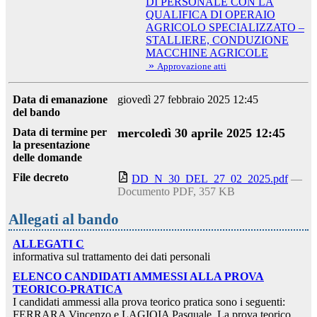
DI PERSONALE CON LA
QUALIFICA DI OPERAIO
AGRICOLO SPECIALIZZATO –
STALLIERE, CONDUZIONE
MACCHINE AGRICOLE
»
Approvazione atti
Data di emanazione
giovedì 27 febbraio 2025 12:45
del bando
Data di termine per
mercoledì 30 aprile 2025 12:45
la presentazione
delle domande
File decreto
DD_N_30_DEL_27_02_2025.pdf
—
Documento PDF, 357 KB
Allegati al bando
ALLEGATI C
informativa sul trattamento dei dati personali
ELENCO CANDIDATI AMMESSI ALLA PROVA
TEORICO-PRATICA
I candidati ammessi alla prova teorico pratica sono i seguenti:
FERRARA Vincenzo e LAGIOIA Pasquale. La prova teorico