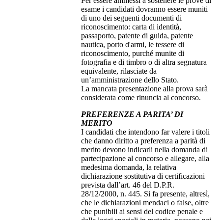
Per essere ammessi a sostenere le prove di
esame i candidati dovranno essere muniti
di uno dei seguenti documenti di
riconoscimento: carta di identità,
passaporto, patente di guida, patente
nautica, porto d'armi, le tessere di
riconoscimento, purché munite di
fotografia e di timbro o di altra segnatura
equivalente, rilasciate da
un’amministrazione dello Stato.
La mancata presentazione alla prova sarà
considerata come rinuncia al concorso.
PREFERENZE A PARITA’ DI
MERITO
I candidati che intendono far valere i titoli
che danno diritto a preferenza a parità di
merito devono indicarli nella domanda di
partecipazione al concorso e allegare, alla
medesima domanda, la relativa
dichiarazione sostitutiva di certificazioni
prevista dall’art. 46 del D.P.R.
28/12/2000, n. 445. Si fa presente, altresì,
che le dichiarazioni mendaci o false, oltre
che punibili ai sensi del codice penale e