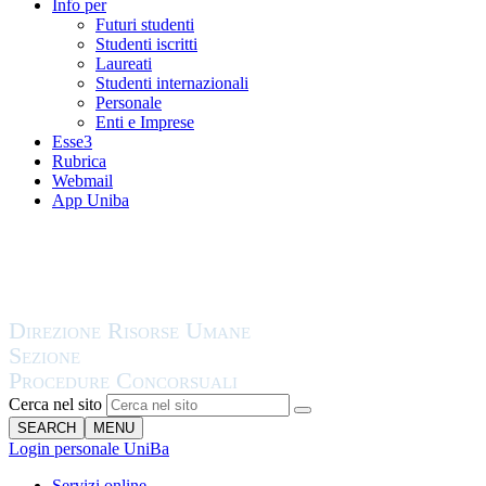
Info per
Futuri studenti
Studenti iscritti
Laureati
Studenti internazionali
Personale
Enti e Imprese
Esse3
Rubrica
Webmail
App Uniba
Cerca nel sito
SEARCH
MENU
Login personale UniBa
Servizi online