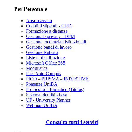
Per Personale
Area riservata
Cedolini stipendi - CUD
Formazione a distanza
Gestionale privacy - DPM
Gestione credenziali istituzionali
Gestione bandi di lavoro
Gestione Rubrica
Liste di distribuzione
Microsoft Office 365
Modulistica
Pass Auto Campus
PICO – PRISMA – INIZIATIVE
Presenze UniBA
Protocollo informatico (Titulus)
Sistema identità visiva
UP - University Planner
Webmail UniBA
Consulta tutti i servizi