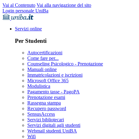
Vai al Contenuto
Vai alla navigazione del sito
Login personale UniBa
Servizi online
Per Studenti
Autocertificazioni
Come fare per...
Counseling Psicologico - Prenotazione
Manuali online
Immatricolazioni e iscrizioni
Microsoft Office 365
Modulistica
Pagamento tasse - PagoPA
Prenotazione esami
Rassegna stampa
Recupero password
SensusAccess
Servizi bibliotecari
Servizi digitali agli studenti
Webmail studenti UniBA
Wifi